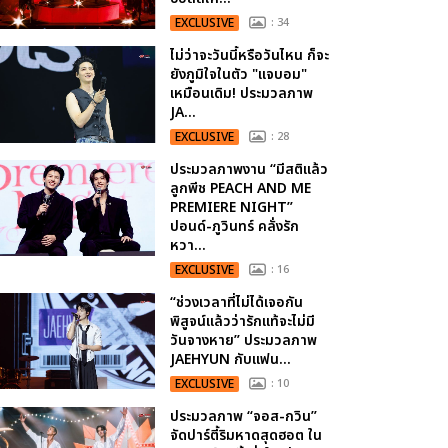
EXCLUSIVE
: 34
ไม่ว่าจะวันนี้หรือวันไหน ก็จะ
ยังภูมิใจในตัว "แจบอม"
เหมือนเดิม! ประมวลภาพ
JA...
EXCLUSIVE
: 28
ประมวลภาพงาน “มีสติแล้ว
ลูกพีช PEACH AND ME
PREMIERE NIGHT”
ปอนด์-ภูวินทร์ คลั่งรัก
หวา...
EXCLUSIVE
: 16
“ช่วงเวลาที่ไม่ได้เจอกัน
พิสูจน์แล้วว่ารักแท้จะไม่มี
วันจางหาย” ประมวลภาพ
JAEHYUN กับแฟน...
EXCLUSIVE
: 10
ประมวลภาพ “จอส-กวิน”
จัดปาร์ตี้ริมหาดสุดฮอต ใน