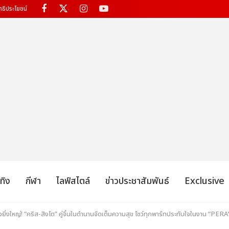
ทธิประโยชน์
เทิง
กีฬา
ไลฟ์สไตล์
ข่าวประชาสัมพันธ์
Exclusive
ิ่งใหญ่! “คริส-สิงโต” คู่จิ้นในตำนานจัดเต็มความสุข โชว์ทุกพาร์ทประทับใจในงาน 