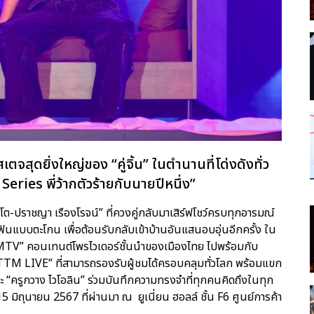
จสุดยิ่งใหญ่ของ “คู่จิ้น” ในตำนานที่โด่งดังทั่ว
ries พี่ว้ากตัวร้ายกับนายปีหนึ่ง”
สิงโต-ปราชญา เรืองโรจน์” ที่ควงคู่กลับมาเสิร์ฟโชว์ครบทุกอารมณ์
ฟินแบบตะโกน เพื่อต้อนรับกลับเข้าบ้านอันแสนอบอุ่นอีกครั้ง ใน
 คอนเทนต์โพรไวเดอร์ชั้นนำของเมืองไทย ไปพร้อมกับ
TTM LIVE” ที่สามารถรองรับผู้ชมได้ครอบคลุมทั่วโลก พร้อมแขก
 “ครูกวาง ไวโอลิน” ร่วมบันทึกความทรงจำที่ทุกคนคิดถึงในทุก
่ 15 มิถุนายน 2567 ที่ผ่านมา ณ ยูเนี่ยน ฮอลล์ ชั้น F6 ศูนย์การค้า