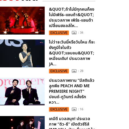
&QUOT;ถ้าไม่มีทุกคนก็คง
ไม่มีเพิร์ธ-แซนต้า&QUOT;
ประมวลภาพ เพิร์ธ-แซนต้า
เปลี่ยนฮอลล์ให...
EXCLUSIVE
: 34
ไม่ว่าจะวันนี้หรือวันไหน ก็จะ
ยังภูมิใจในตัว
&QUOT;แจบอม&QUOT;
เหมือนเดิม! ประมวลภาพ
JA...
EXCLUSIVE
: 28
ประมวลภาพงาน “มีสติแล้ว
ลูกพีช PEACH AND ME
PREMIERE NIGHT”
ปอนด์-ภูวินทร์ คลั่งรัก
หวา...
EXCLUSIVE
: 16
เคมีดี มวลสนุก! ประมวล
ภาพ “ดิว-ธี” เปิดตัวซีรีส์