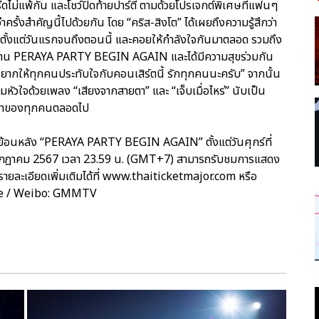
๊ดไม่แพ้กัน และโชว์ปิดท้ายปาร์ตี้ ตามด้วยโปรเจกต์พิเศษที่แฟนๆ
ำครั้งสำคัญนี้ไปด้วยกัน โดย “คริส-สิงโต” ได้เผยถึงความรู้สึกว่า
ตั้งแต่วันแรกจนถึงตอนนี้ และคอยให้กำลังใจกันมาตลอด รวมถึง
งาน PERAYA PARTY BEGIN AGAIN และได้มีความสุขร่วมกัน
ยากให้ทุกคนประทับใจกับคอนเสิร์ตนี้ รักทุกคนนะครับ” จากนั้น
มหัวใจด้วยเพลง “เสียงจากสายตา” และ “เจ็บเมื่อไหร่” นับเป็น
ทรงจำของทุกคนตลอดไป
อนหลัง “PERAYA PARTY BEGIN AGAIN” ตั้งแต่วันศุกร์ที่
กรกฎาคม 2567 เวลา 23.59 น. (GMT+7) สามารถรับชมการแสดง
รายละเอียดเพิ่มเติมได้ที่ www.thaiticketmajor.com หรือ
be / Weibo: GMMTV