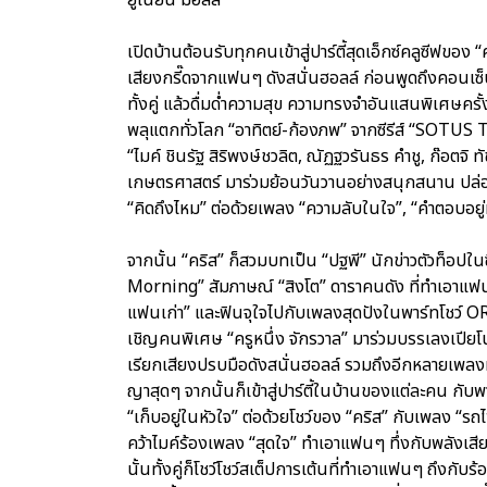
เปิดบ้านต้อนรับทุกคนเข้าสู่ปาร์ตี้สุดเอ็กซ์คลูซีฟของ “
เสียงกรี๊ดจากแฟนๆ ดังสนั่นฮอลล์ ก่อนพูดถึงคอนเซ
ทั้งคู่ แล้วดื่มด่ำความสุข ความทรงจำอันแสนพิเศษครั้ง
พลุแตกทั่วโลก “อาทิตย์-ก้องภพ” จากซีรีส์ “SOTUS The
“ไมค์ ชินรัฐ สิริพงษ์ชวลิต, ณัฏฐวรันธร คำชู, ก๊อตจิ 
เกษตรศาสตร์ มาร่วมย้อนวันวานอย่างสนุกสนาน ปล่อยม
“คิดถึงไหม” ต่อด้วยเพลง “ความลับในใจ”, “คำตอบอยู่ท
จากนั้น “คริส” ก็สวมบทเป็น “ปฐพี” นักข่าวตัวท็อปในซ
Morning” สัมภาษณ์ “สิงโต” ดาราคนดัง ที่ทำเอาแฟนๆ ก
แฟนเก่า” และฟินจุใจไปกับเพลงสุดปังในพาร์ทโชว์ O
เชิญคนพิเศษ “ครูหนึ่ง จักรวาล” มาร่วมบรรเลงเปียโน 
เรียกเสียงปรบมือดังสนั่นฮอลล์ รวมถึงอีกหลายเพลงที
ญาสุดๆ จากนั้นก็เข้าสู่ปาร์ตี้ในบ้านของแต่ละคน กับพ
“เก็บอยู่ในหัวใจ” ต่อด้วยโชว์ของ “คริส” กับเพลง “รถ
คว้าไมค์ร้องเพลง “สุดใจ” ทำเอาแฟนๆ ทึ่งกับพลังเสี
นั้นทั้งคู่ก็โชว์โชว์สเต็ปการเต้นที่ทำเอาแฟนๆ ถึงกั