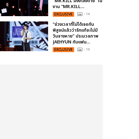
“MR.KILL มังงะสั่งตาย” ใน
งาน “MR.KILL...
EXCLUSIVE
: 14
“ช่วงเวลาที่ไม่ได้เจอกัน
พิสูจน์แล้วว่ารักแท้จะไม่มี
วันจางหาย” ประมวลภาพ
JAEHYUN กับแฟน...
EXCLUSIVE
: 10