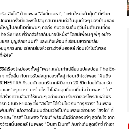
คริส-สิงโต” ด้วยเพลง “สิ่งที่ตามหา”, “แฟนใหม่หน้าคุ้น” ที่เรียก
็ปต์งานครั้งนี้และพาไปสนุกสนานกันต่อในมุมต่างๆ ของบ้านของ
ใหญ่ไปกับโชว์ที่แฟนๆ คิดถึง กับจุดเริ่มต้นคู่จิ้นในตำนานที่ดัง
 Series พี่ว้ากตัวร้ายกับนายปีหนึ่ง” โดยมีเพื่อนๆ พี่ๆ อย่าง
ทัชชกร บุญลัภยานันท์” และแก๊งเพื่อนที่เรียนมหาวิทยาลัย
ุกกระจาย เรียกเสียงหัวเราะดังลั่นฮอลล์ ก่อนเข้าโชว์เพลง
ี่หัวใจ”
ีรีส์เรื่องใหม่ของทั้งคู่ “เพราะแฟนเก่าเปลี่ยนแปลงบ่อย The Ex-
รี๊ดลั่น กับการรับส่งมุกของทั้งคู่ ก่อนเข้าโชว์เพลง “ฝันถึง
RCHESTRA ที่รวมนักดนตรีมากฝีมือกว่า 20 ชีวิต โดยได้แขกรับ
และ “ครูกวาง” มาร่วมโชว์ไวโอลินสุดตื่นตาตื่นใจ ในเพลง “ว่าว”
่สร้างความฮือฮาให้แฟนๆ อย่างมาก เรียกว่าเซอร์ไพรส์เหล่าพีร
าร์ท Club Friday ซึ่ง “สิงโต” ได้ร่วมโชว์กับ “ครูกวาง” ในเพลง
ไฟบนฟ้า” แล้วสาดโมเมนต์อินเว่อร์ไปกับเพลงเดี่ยวของ “สิงโต” ที่
ยง และ “คริส” ในเพลง “ก่อน” พร้อมโชว์ตีกลองเท่ๆ สุดทัชใจ จาก
บร้องว้าวสนั่นฮอลล์ ในเพลง “Dum Dum” กับท่าเต้นสุดเซ็กซี่ ทำเอา