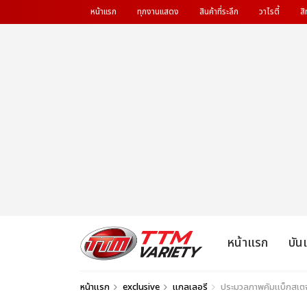
หน้าแรก
ทุกงานแสดง
สินค้าที่ระลึก
วาไรตี้
สิ
หน้าแรก
บัน
หน้าแรก
exclusive
แกลเลอรี
ประมวลภาพคัมแบ็กสเตจย