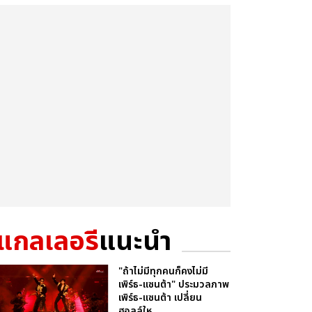
แกลเลอรี
แนะนำ
"ถ้าไม่มีทุกคนก็คงไม่มี
เพิร์ธ-แซนต้า" ประมวลภาพ
เพิร์ธ-แซนต้า เปลี่ยน
ฮอลล์ให...