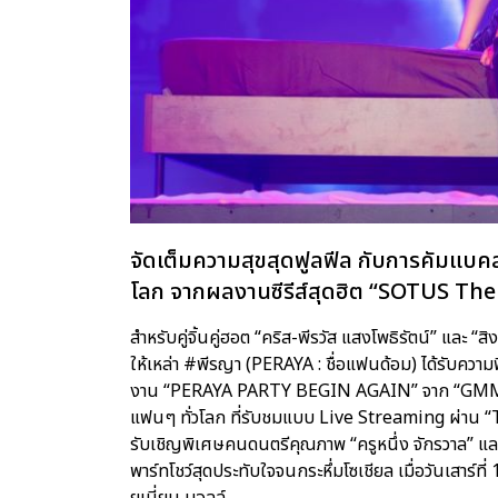
จัดเต็มความสุขสุดฟูลฟีล กับการคัมแบคสเต
โลก จากผลงานซีรีส์สุดฮิต “SOTUS The Se
สำหรับคู่จิ้นคู่ฮอต “คริส-พีรวัส แสงโพธิรัตน์” และ “
ให้เหล่า #พีรญา (PERAYA : ชื่อแฟนด้อม) ได้รับความ
งาน “PERAYA PARTY BEGIN AGAIN” จาก “GMMTV”
แฟนๆ ทั่วโลก ที่รับชมแบบ Live Streaming ผ่าน “
รับเชิญพิเศษคนดนตรีคุณภาพ “ครูหนึ่ง จักรวาล” และ
พาร์ทโชว์สุดประทับใจจนกระหึ่มโซเชียล เมื่อวันเสาร์ที
ยูเนี่ยน มอลล์