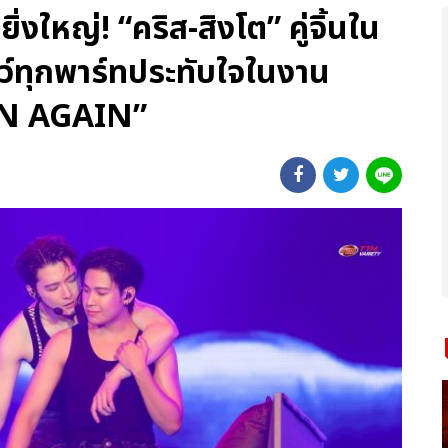
ใหญ่! “คริส-สิงโต” คู่จิ้นใน
ว์ทุกพาร์ทประทับใจในงาน
N AGAIN”