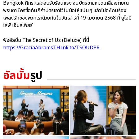
Bangkok ที่กระแสตอบรับร้อนแรง จนบัตรขายหมดเกลี้ยงภายใน
พริบตา ใครซื้อทันก็กำบัตรเอาไว้ในมือให้แน่นๆ แล้วไปตะโกนร้อง
เพลงรักของพวกเราด้วยกันในวันเสาร์ที่ 19 เมษายน 2568 ที่ ยูโอบี
ไลฟ์ เอ็มสเฟียร์
ฟังอัลบั้ม The Secret of Us (Deluxe) ที่นี่
https://GraciaAbramsTH.lnk.to/TSOUDPR
อัลบั้ม
รูป