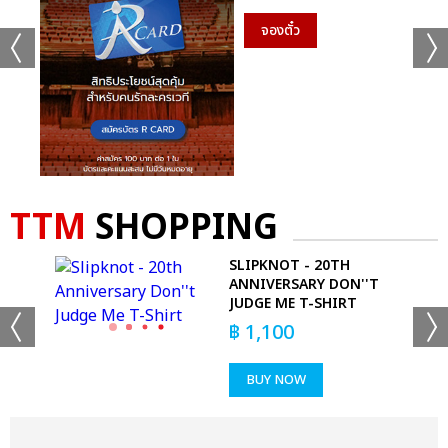
จองตั๋ว
TTM
SHOPPING
WALL
SLIPKNOT - 20TH
ANNIVERSARY DON''T
JUDGE ME T-SHIRT
฿
1,100
BUY NOW