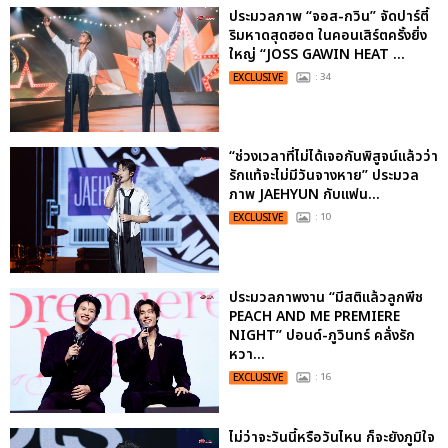
ประมวลภาพ “จอส-กวิน” จัดปาร์ตี้
ริมหาดสุดฮอต ในคอนเสิร์ตครั้งยิ่ง
ใหญ่ “JOSS GAWIN HEAT ...
EXCLUSIVE
: 34
“ช่วงเวลาที่ไม่ได้เจอกันพิสูจน์แล้วว่า
รักแท้จะไม่มีวันจางหาย” ประมวล
ภาพ JAEHYUN กับแฟน...
EXCLUSIVE
: 10
ประมวลภาพงาน “มีสติแล้วลูกพีช
PEACH AND ME PREMIERE
NIGHT” ปอนด์-ภูวินทร์ คลั่งรัก
หวา...
EXCLUSIVE
: 16
ไม่ว่าจะวันนี้หรือวันไหน ก็จะยังภูมิใจ