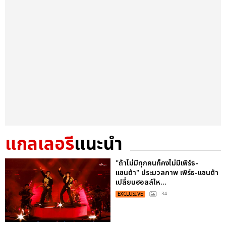
แกลเลอรี
แนะนำ
"ถ้าไม่มีทุกคนก็คงไม่มีเพิร์ธ-
แซนต้า" ประมวลภาพ เพิร์ธ-แซนต้า
เปลี่ยนฮอลล์ให...
EXCLUSIVE
: 34