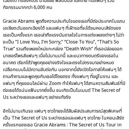
เฉียงใต้ ทั้งสิงคโปร์ มาเลเซีย ฟิลิปปินส์ และไทย ที่มีแฟนๆ ร่วม
กิจกรรมมากกว่า 6,000 คน
Gracie Abrams พูดถึงความประทับใจของเธอที่มีต่อประเทศในแถบ
เอเชียตะวันออกเฉียงใต้ และแฟนๆ ที่เฝ้ารอที่จะได้ชมคอนเสิร์ตของ
เธอเป็นครั้งแรก เธอเล่าถึงแรงบันดาลใจในการแต่งเพลงต่างๆ ไม่ว่า
จะเป็น “I Love You, I’m Sorry,” “Close To You”, “That’s So
True” รวมถึงเพลงใหม่แกะกล่อง “Death Wish” ที่เธอปล่อยออก
มาเซอร์ไพรส์แฟนๆ เมื่อไม่นานมานี้ และแนวทางดนตรีของเธอใน
อนาคต เรียกได้ว่าพูดคุยอย่างจริงใจและตรงไปตรงมาอย่างหมด
เปลือกแบบไม่มีความลับต่อกัน นอกจากนี้ยังเปิดโอกาสให้แฟนๆ ได้
ถามคำถามและพูดคุยกับเธอได้โดยตรง ทั้งแฟนๆ ที่อยู่ในงาน และ
แฟนๆ ที่คุยออนไลน์ผ่าน Zoom ทำให้แฟนๆ ได้สานความสัมพันธ์ที่มี
ต่อเธอได้แน่นแฟ้นมากยิ่งขึ้น จนเกิดเป็นโมเมนต์ The Secret of
Us ระหว่างเธอและแฟนๆ อย่างแท้จริง
อีกไม่นานเกินรอ แฟนๆ ชาวไทยจะได้สัมผัสประสบการณ์สุดพิเศษที่
เป็น The Secret of Us ระหว่างเธอและแฟนๆ ชาวไทย ในคอนเสิร์ต
ครั้งแรกของเธอ Gracie Abrams : The Secret of Us Tour in