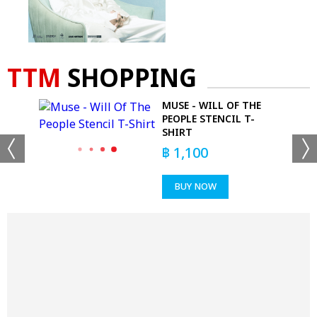
TTM
SHOPPING
D
MUSE - WILL OF THE
PEOPLE STENCIL T-
SHIRT
฿
1,100
BUY NOW