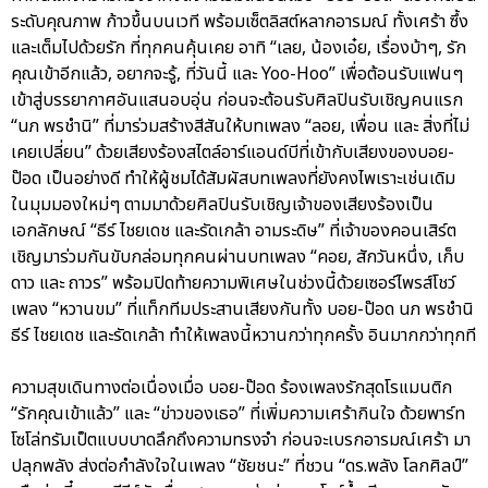
ระดับคุณภาพ ก้าวขึ้นบนเวที พร้อมเซ็ตลิสต์หลากอารมณ์ ทั้งเศร้า ซึ้ง
และเต็มไปด้วยรัก ที่ทุกคนคุ้นเคย อาทิ “เลย, น้องเอ๋ย, เรื่องบ้าๆ, รัก
คุณเข้าอีกแล้ว, อยากจะรู้, ที่วันนี้ และ Yoo-Hoo” เพื่อต้อนรับแฟนๆ
เข้าสู่บรรยากาศอันแสนอบอุ่น ก่อนจะต้อนรับศิลปินรับเชิญคนแรก
“นภ พรชำนิ” ที่มาร่วมสร้างสีสันให้บทเพลง “ลอย, เพื่อน และ สิ่งที่ไม่
เคยเปลี่ยน” ด้วยเสียงร้องสไตล์อาร์แอนด์บีที่เข้ากับเสียงของบอย-
ป๊อด เป็นอย่างดี ทำให้ผู้ชมได้สัมผัสบทเพลงที่ยังคงไพเราะเช่นเดิม
ในมุมมองใหม่ๆ ตามมาด้วยศิลปินรับเชิญเจ้าของเสียงร้องเป็น
เอกลักษณ์ “ธีร์ ไชยเดช และรัดเกล้า อามระดิษ” ที่เจ้าของคอนเสิร์ต
เชิญมาร่วมกันขับกล่อมทุกคนผ่านบทเพลง “คอย, สักวันหนึ่ง, เก็บ
ดาว และ ถาวร” พร้อมปิดท้ายความพิเศษในช่วงนี้ด้วยเซอร์ไพรส์โชว์
เพลง “หวานขม” ที่แท็กทีมประสานเสียงกันทั้ง บอย-ป๊อด นภ พรชำนิ
ธีร์ ไชยเดช และรัดเกล้า ทำให้เพลงนี้หวานกว่าทุกครั้ง อินมากกว่าทุกที
ความสุขเดินทางต่อเนื่องเมื่อ บอย-ป๊อด ร้องเพลงรักสุดโรแมนติก
“รักคุณเข้าแล้ว” และ “ข่าวของเธอ” ที่เพิ่มความเศร้ากินใจ ด้วยพาร์ท
โซโล่ทรัมเป็ตแบบบาดลึกถึงความทรงจำ ก่อนจะเบรกอารมณ์เศร้า มา
ปลุกพลัง ส่งต่อกำลังใจในเพลง “ชัยชนะ” ที่ชวน “ดร.พลัง โลกศิลป์”