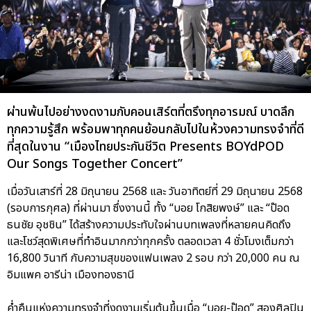
ผ่านพ้นไปอย่างงดงามกับคอนเสิร์ตที่ตรึงทุกอารมณ์ บาดลึก
ทุกความรู้สึก พร้อมพาทุกคนย้อนกลับไปในห้วงความทรงจำที่ดี
ที่สุดในงาน “เมืองไทยประกันชีวิต Presents BOYdPOD
Our Songs Together Concert”
เมื่อวันเสาร์ที่ 28 มิถุนายน 2568 และ วันอาทิตย์ที่ 29 มิถุนายน 2568
(รอบการกุศล) ที่ผ่านมา ซึ่งงานนี้ ทั้ง “บอย โกสิยพงษ์” และ “ป๊อด
ธนชัย อุชชิน” ได้สร้างความประทับใจผ่านบทเพลงที่หลายคนคิดถึง
และโชว์สุดพิเศษที่ทำอินมากกว่าทุกครั้ง ตลอดเวลา 4 ชั่วโมงเต็มกว่า
16,800 วินาที กับความสุขของแฟนเพลง 2 รอบ กว่า 20,000 คน ณ
อิมแพค อารีน่า เมืองทองธานี
ค่ำคืนแห่งความทรงจำที่งดงามเริ่มต้นขึ้นเมื่อ “บอย-ป๊อด” สองศิลปิน