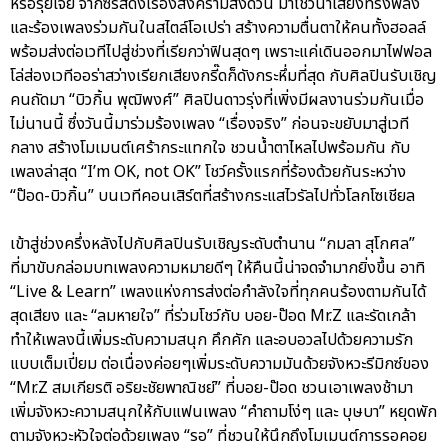
หรือรุ่ยเจี๋ย จากซีรีส์ดังเรื่องสงครามส่งด่วน มาโชว์น้ำเสียงทรงพลัง
และร้องเพลงร่วมกันในสไตล์โอเปร่า สร้างความตื่นตาให้คนทั้งฮอลล์
พร้อมส่งต่อเวทีไปสู่ช่วงที่เรียกว่าฟินสุดๆ เพราะแค่เดินออกมาไฟฟอล
โล่ส่องเวทีออร่าสว่างเรียกเสียงกรี๊ดก็ดังกระหึ่มที่สุด กับศิลปินรับเชิญ
คนถัดมา “บิวกิ้น พุฒิพงศ์” ศิลปินดาวรุ่งที่เพิ่งมีผลงานร่วมกันเมื่อ
ไม่นานนี้ ซึ่งวันนี้มาร่วมร้องเพลง “เรื่องจริง” ก่อนจะขยับมาสู่เวที
กลาง สร้างโมเมนต์เศร้ากระแทกใจ ชวนน้ำตาไหลไปพร้อมกัน กับ
เพลงล่าสุด “I’m OK, not OK” โชว์ครั้งแรกที่ร้องด้วยกันระหว่าง
“ป๊อด-บิวกิ้น” บนเวทีคอนเสิร์ตที่สร้างกระแสไวรัลไปทั่วโลกโซเชียล
เข้าสู่ช่วงครึ่งหลังไปกับศิลปินรับเชิญระดับตำนาน “กมลา สุโกศล”
ที่มาขับกล่อมบทเพลงความหมายดีๆ ให้คืนนี้น่าจดจำมากยิ่งขึ้น อาทิ
“Live & Learn” เพลงแห่งการส่งต่อกำลังใจที่ทุกคนร้องตามกันได้
สุดเสียง และ “ลมหายใจ” ที่ร่วมโชว์กับ บอย-ป๊อด Mr.Z และรัดเกล้า
ทำให้เพลงนี้เพิ่มระดับความสนุก คึกคัก และอบอวลไปด้วยความรัก
แบบเต็มเปี่ยม ต่อเนื่องค่อยๆเพิ่มระดับความมันด้วยจังหวะรีมิกซ์ของ
“Mr.Z สมเกียรติ อริยะชัยพาณิชย์” ที่บอย-ป๊อด ชวนเอาเพลงช้ามา
เพิ่มจังหวะความสนุกให้กับแฟนเพลง “คำถามโง่ๆ และ บุษบา” หยุดพัก
ตามจังหวะหัวใจต่อด้วยเพลง “รอ” ที่ชวนให้นึกถึงโมเมนต์การรอคอย