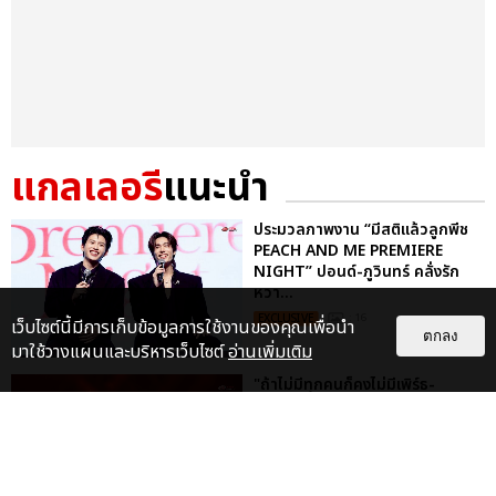
แกลเลอรี
แนะนำ
ประมวลภาพงาน “มีสติแล้วลูกพีช
PEACH AND ME PREMIERE
NIGHT” ปอนด์-ภูวินทร์ คลั่งรัก
หวา...
EXCLUSIVE
: 16
เว็บไซต์นี้มีการเก็บข้อมูลการใช้งานของคุณเพื่อนำ
ตกลง
มาใช้วางแผนและบริหารเว็บไซต์
อ่านเพิ่มเติม
"ถ้าไม่มีทุกคนก็คงไม่มีเพิร์ธ-
แซนต้า" ประมวลภาพ เพิร์ธ-แซนต้า
เปลี่ยนฮอลล์ให...
EXCLUSIVE
: 34