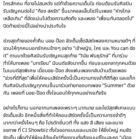
ใครสักคน ที่อาจไม่สมหวัง แต่ทำด้วยความเต็มใจ ก่อนต้อนรับศิลปิน
รับเชิญคนต่อไป “ก้อง สหรัถ” ขึ้นมาคอลแล็บโชว์ในเพลง “ห่างไกล
เหลือเกิน” ที่อัดแน่นไปด้วยความคิดถึง และเพลง “เพื่อนกันตลอดไป”
ปิดท้ายช่วงนี้ไปอย่างน่าประทับใจ
ช่วงสุดท้ายของค่ำคืน บอย-ป๊อด จัดเต็มเซ็ตลิสต์เพลงความหมายดีๆ ที่
ชวนให้ทุกคนบอกรักคนข้างๆ อย่าง “เจ้าหญิง, ใคร และ You can do
it” ตามมาด้วยศิลปินรับเชิญคนสุดท้าย “วินัย พันธุรักษ์” ที่มาร่วม
ทำให้บทเพลง “บทเรียน” มีมนต์ขลังมากขึ้น ก่อนจะบอกลาทุกคนด้วย
โมเมนต์สุดพิเศษ เมื่อบอย-ป๊อด ส่งแฟนเพลงกลับบ้านด้วยเพลง
“ช่วงที่ดีที่สุด”เพื่อให้คอนเสิร์ตครั้งนี้เป็นความทรงจำที่ดีที่สุด และแท็ก
ทีมศิลปินรับเชิญทุกคนขึ้นมาร่วมถ่ายทอดบทเพลง “Summer” ด้วย
กัน เพลงที่ บอย-ป๊อด ตั้งใจมอบให้ทุกคนอย่างแท้จริง
อย่างไรก็ตาม นอกจากบทเพลงเพราะๆ มากมาย และโชว์สุดพิเศษแบบ
จัดเต็มแล้ว อีกหนึ่งสิ่งที่ทำให้คอนเสิร์ตครั้งนี้เป็นความทรงจำดีๆ
มากกว่าครั้งไหนๆ คือ โปรดักชั่นเวที ทั้ง แสง สี เสียง และขนาด
จอภาพ ที่ CI Showbiz ตั้งใจออกแบบและเนรมิต ให้ยิ่งใหญ่ คมชัด
จัดเต็ม เพื่อทำให้ผู้ชมได้ชมโชว์ที่งดงามดั่งต้องมนต์โดนสะกด “เมือง