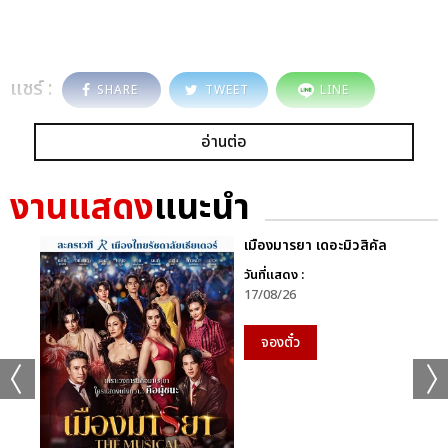
แชร์ :
SHARE
TWEET
LINE
อ่านต่อ
งานแสดง
แนะนำ
เมืองมารยา เดอะมิวสิคัล
วันที่แสดง :
17/08/26
จองตั๋ว