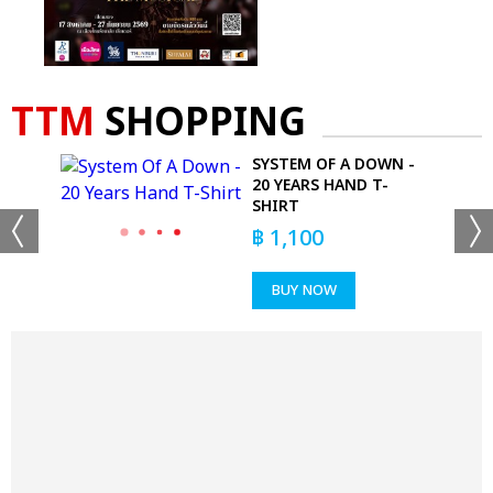
TTM
SHOPPING
SYSTEM OF A DOWN -
-
20 YEARS HAND T-
SHIRT
฿
1,100
BUY NOW