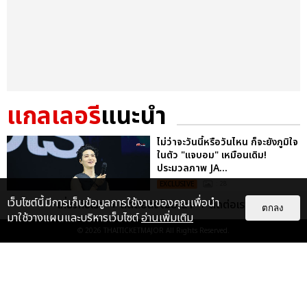
แกลเลอรี
แนะนำ
ไม่ว่าจะวันนี้หรือวันไหน ก็จะยังภูมิใจ
ในตัว "แจบอม" เหมือนเดิม!
ประมวลภาพ JA...
EXCLUSIVE
: 28
เว็บไซต์นี้มีการเก็บข้อมูลการใช้งานของคุณเพื่อนำ
เกี่ยวกับเรา
ติดต่อลงโฆษณา
ติดต่อเรา
ตกลง
มาใช้วางแผนและบริหารเว็บไซต์
อ่านเพิ่มเติม
© 2026
THAITICKETMAJOR
All Rights Reserved.
ประมวลภาพ “จอส-กวิน” จัดปาร์ตี้
ริมหาดสุดฮอต ในคอนเสิร์ตครั้งยิ่ง
ใหญ่ “JOSS GAWIN HEAT ...
EXCLUSIVE
: 34