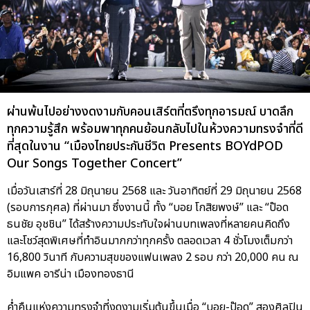
ผ่านพ้นไปอย่างงดงามกับคอนเสิร์ตที่ตรึงทุกอารมณ์ บาดลึก
ทุกความรู้สึก พร้อมพาทุกคนย้อนกลับไปในห้วงความทรงจำที่ดี
ที่สุดในงาน “เมืองไทยประกันชีวิต Presents BOYdPOD
Our Songs Together Concert”
เมื่อวันเสาร์ที่ 28 มิถุนายน 2568 และ วันอาทิตย์ที่ 29 มิถุนายน 2568
(รอบการกุศล) ที่ผ่านมา ซึ่งงานนี้ ทั้ง “บอย โกสิยพงษ์” และ “ป๊อด
ธนชัย อุชชิน” ได้สร้างความประทับใจผ่านบทเพลงที่หลายคนคิดถึง
และโชว์สุดพิเศษที่ทำอินมากกว่าทุกครั้ง ตลอดเวลา 4 ชั่วโมงเต็มกว่า
16,800 วินาที กับความสุขของแฟนเพลง 2 รอบ กว่า 20,000 คน ณ
อิมแพค อารีน่า เมืองทองธานี
ค่ำคืนแห่งความทรงจำที่งดงามเริ่มต้นขึ้นเมื่อ “บอย-ป๊อด” สองศิลปิน