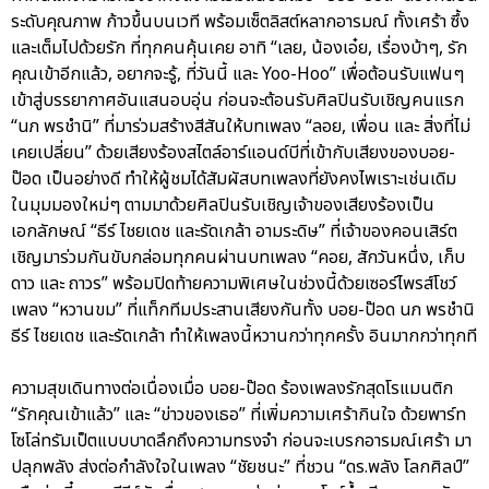
ระดับคุณภาพ ก้าวขึ้นบนเวที พร้อมเซ็ตลิสต์หลากอารมณ์ ทั้งเศร้า ซึ้ง
และเต็มไปด้วยรัก ที่ทุกคนคุ้นเคย อาทิ “เลย, น้องเอ๋ย, เรื่องบ้าๆ, รัก
คุณเข้าอีกแล้ว, อยากจะรู้, ที่วันนี้ และ Yoo-Hoo” เพื่อต้อนรับแฟนๆ
เข้าสู่บรรยากาศอันแสนอบอุ่น ก่อนจะต้อนรับศิลปินรับเชิญคนแรก
“นภ พรชำนิ” ที่มาร่วมสร้างสีสันให้บทเพลง “ลอย, เพื่อน และ สิ่งที่ไม่
เคยเปลี่ยน” ด้วยเสียงร้องสไตล์อาร์แอนด์บีที่เข้ากับเสียงของบอย-
ป๊อด เป็นอย่างดี ทำให้ผู้ชมได้สัมผัสบทเพลงที่ยังคงไพเราะเช่นเดิม
ในมุมมองใหม่ๆ ตามมาด้วยศิลปินรับเชิญเจ้าของเสียงร้องเป็น
เอกลักษณ์ “ธีร์ ไชยเดช และรัดเกล้า อามระดิษ” ที่เจ้าของคอนเสิร์ต
เชิญมาร่วมกันขับกล่อมทุกคนผ่านบทเพลง “คอย, สักวันหนึ่ง, เก็บ
ดาว และ ถาวร” พร้อมปิดท้ายความพิเศษในช่วงนี้ด้วยเซอร์ไพรส์โชว์
เพลง “หวานขม” ที่แท็กทีมประสานเสียงกันทั้ง บอย-ป๊อด นภ พรชำนิ
ธีร์ ไชยเดช และรัดเกล้า ทำให้เพลงนี้หวานกว่าทุกครั้ง อินมากกว่าทุกที
ความสุขเดินทางต่อเนื่องเมื่อ บอย-ป๊อด ร้องเพลงรักสุดโรแมนติก
“รักคุณเข้าแล้ว” และ “ข่าวของเธอ” ที่เพิ่มความเศร้ากินใจ ด้วยพาร์ท
โซโล่ทรัมเป็ตแบบบาดลึกถึงความทรงจำ ก่อนจะเบรกอารมณ์เศร้า มา
ปลุกพลัง ส่งต่อกำลังใจในเพลง “ชัยชนะ” ที่ชวน “ดร.พลัง โลกศิลป์”