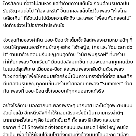
ใครสักคน ที่อาจไม่สมหวัง แต่ทำด้วยความเต็มใจ ก่อนต้อนรับศิลปิน
รับเชิญคนต่อไป “ก้อง สหรัถ” ขึ้นมาคอลแล็บโชว์ในเพลง “ห่างไกล
เหลือเกิน” ที่อัดแน่นไปด้วยความคิดถึง และเพลง “เพื่อนกันตลอดไป”
ปิดท้ายช่วงนี้ไปอย่างน่าประทับใจ
ช่วงสุดท้ายของค่ำคืน บอย-ป๊อด จัดเต็มเซ็ตลิสต์เพลงความหมายดีๆ ที่
ชวนให้ทุกคนบอกรักคนข้างๆ อย่าง “เจ้าหญิง, ใคร และ You can do
it” ตามมาด้วยศิลปินรับเชิญคนสุดท้าย “วินัย พันธุรักษ์” ที่มาร่วม
ทำให้บทเพลง “บทเรียน” มีมนต์ขลังมากขึ้น ก่อนจะบอกลาทุกคนด้วย
โมเมนต์สุดพิเศษ เมื่อบอย-ป๊อด ส่งแฟนเพลงกลับบ้านด้วยเพลง
“ช่วงที่ดีที่สุด”เพื่อให้คอนเสิร์ตครั้งนี้เป็นความทรงจำที่ดีที่สุด และแท็ก
ทีมศิลปินรับเชิญทุกคนขึ้นมาร่วมถ่ายทอดบทเพลง “Summer” ด้วย
กัน เพลงที่ บอย-ป๊อด ตั้งใจมอบให้ทุกคนอย่างแท้จริง
อย่างไรก็ตาม นอกจากบทเพลงเพราะๆ มากมาย และโชว์สุดพิเศษแบบ
จัดเต็มแล้ว อีกหนึ่งสิ่งที่ทำให้คอนเสิร์ตครั้งนี้เป็นความทรงจำดีๆ
มากกว่าครั้งไหนๆ คือ โปรดักชั่นเวที ทั้ง แสง สี เสียง และขนาด
จอภาพ ที่ CI Showbiz ตั้งใจออกแบบและเนรมิต ให้ยิ่งใหญ่ คมชัด
จัดเต็ม เพื่อทำให้ผู้ชมได้ชมโชว์ที่งดงามดั่งต้องมนต์โดนสะกด “เมือง