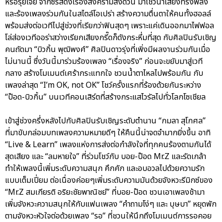
หรือรุ่ยเจี๋ย จากซีรีส์ดังเรื่องสงครามส่งด่วน มาโชว์น้ำเสียงทรงพลัง
และร้องเพลงร่วมกันในสไตล์โอเปร่า สร้างความตื่นตาให้คนทั้งฮอลล์
พร้อมส่งต่อเวทีไปสู่ช่วงที่เรียกว่าฟินสุดๆ เพราะแค่เดินออกมาไฟฟอล
โล่ส่องเวทีออร่าสว่างเรียกเสียงกรี๊ดก็ดังกระหึ่มที่สุด กับศิลปินรับเชิญ
คนถัดมา “บิวกิ้น พุฒิพงศ์” ศิลปินดาวรุ่งที่เพิ่งมีผลงานร่วมกันเมื่อ
ไม่นานนี้ ซึ่งวันนี้มาร่วมร้องเพลง “เรื่องจริง” ก่อนจะขยับมาสู่เวที
กลาง สร้างโมเมนต์เศร้ากระแทกใจ ชวนน้ำตาไหลไปพร้อมกัน กับ
เพลงล่าสุด “I’m OK, not OK” โชว์ครั้งแรกที่ร้องด้วยกันระหว่าง
“ป๊อด-บิวกิ้น” บนเวทีคอนเสิร์ตที่สร้างกระแสไวรัลไปทั่วโลกโซเชียล
เข้าสู่ช่วงครึ่งหลังไปกับศิลปินรับเชิญระดับตำนาน “กมลา สุโกศล”
ที่มาขับกล่อมบทเพลงความหมายดีๆ ให้คืนนี้น่าจดจำมากยิ่งขึ้น อาทิ
“Live & Learn” เพลงแห่งการส่งต่อกำลังใจที่ทุกคนร้องตามกันได้
สุดเสียง และ “ลมหายใจ” ที่ร่วมโชว์กับ บอย-ป๊อด Mr.Z และรัดเกล้า
ทำให้เพลงนี้เพิ่มระดับความสนุก คึกคัก และอบอวลไปด้วยความรัก
แบบเต็มเปี่ยม ต่อเนื่องค่อยๆเพิ่มระดับความมันด้วยจังหวะรีมิกซ์ของ
“Mr.Z สมเกียรติ อริยะชัยพาณิชย์” ที่บอย-ป๊อด ชวนเอาเพลงช้ามา
เพิ่มจังหวะความสนุกให้กับแฟนเพลง “คำถามโง่ๆ และ บุษบา” หยุดพัก
ตามจังหวะหัวใจต่อด้วยเพลง “รอ” ที่ชวนให้นึกถึงโมเมนต์การรอคอย