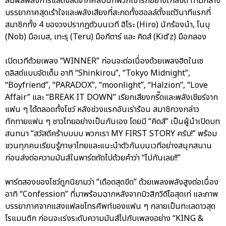
สัมผัสพลังการแสดงสดจากศิลปินที่พวกเขารักอย่างใกล้ชิด ท่ามกลาง
บรรยากาศสุดเร้าใจและพลังเสียงที่สะกดทั้งฮอลล์ตั้งแต่วินาทีแรกที่
สมาชิกทั้ง 4 ของวงปรากฏตัวบนเวที ฮิโระ (Hiro) นักร้องนำ, โนบุ
(Nob) มือเบส, เทะรุ (Teru) มือกีตาร์ และ คิดส์ (Kid’z) มือกลอง
เปิดเวทีด้วยเพลง “WINNER” ก่อนจะต่อเนื่องด้วยเพลงฮิตในเซ
ตลิสต์แบบจัดเต็ม อาทิ “Shinkirou”, “Tokyo Midnight”,
“Boyfriend”, “PARADOX”, “moonlight”, “Halzion”, “Love
Affair” และ “BREAK IT DOWN” เรียกเสียงกรี๊ดและพลังเชียร์จาก
แฟน ๆ ได้ตลอดทั้งโชว์ หลังช่วงแรกอันเร่าร้อน สมาชิกวงกล่าว
ทักทายแฟน ๆ ชาวไทยอย่างเป็นกันเอง โดยมี “คิดส์” เป็นผู้นำเปิดบท
สนทนา “สวัสดีคร้าบบบบ พวกเรา MY FIRST STORY ครับ!” พร้อม
ชวนทุกคนเรียนรู้ภาษาไทยและแนะนำตัวกันบนเวทีอย่างสนุกสนาน
ก่อนส่งต่อความมันส์ในพาร์ตถัดไปด้วยคำว่า “ไปกันเลย!!”
พาร์ตสองของโชว์ถูกนิยามว่า “เดือดสุดขีด” ด้วยเพลงพลังสูงต่อเนื่อง
อาทิ “Confession” ที่มาพร้อมฉากหลังจากมิวสิกวิดีโอสุดเท่ และภาพ
บรรยากาศจากแสงแฟลชโทรศัพท์ของแฟน ๆ กลายเป็นทะเลดาวสุด
โรแมนติก ก่อนจะเร่งระดับความมันส์ไปกับเพลงอย่าง “KING &