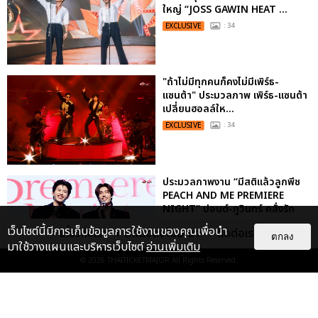
ใหญ่ “JOSS GAWIN HEAT ...
EXCLUSIVE
: 34
"ถ้าไม่มีทุกคนก็คงไม่มีเพิร์ธ-
แซนต้า" ประมวลภาพ เพิร์ธ-แซนต้า
เปลี่ยนฮอลล์ให...
EXCLUSIVE
: 34
ประมวลภาพงาน “มีสติแล้วลูกพีช
PEACH AND ME PREMIERE
NIGHT” ปอนด์-ภูวินทร์ คลั่งรัก
หวา...
เว็บไซต์นี้มีการเก็บข้อมูลการใช้งานของคุณเพื่อนำ
เกี่ยวกับเรา
ติดต่อลงโฆษณา
ติดต่อเรา
ตกลง
EXCLUSIVE
: 16
มาใช้วางแผนและบริหารเว็บไซต์
อ่านเพิ่มเติม
© 2026
THAITICKETMAJOR
All Rights Reserved.