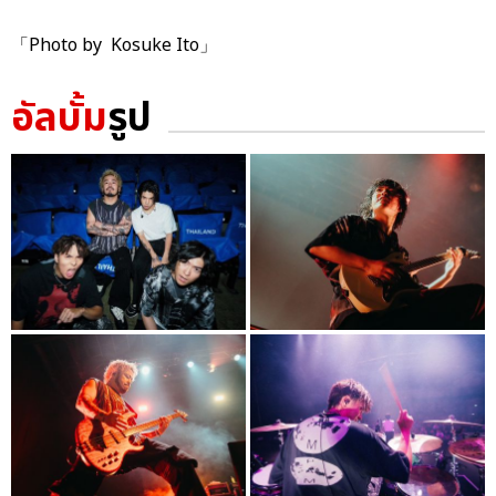
「Photo by Kosuke Ito」
อัลบั้ม
รูป