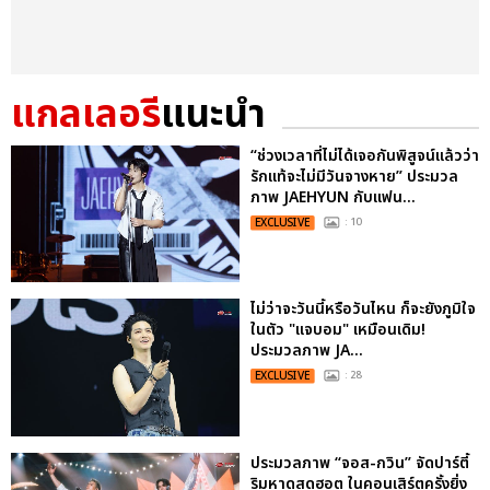
แกลเลอรี
แนะนำ
“ช่วงเวลาที่ไม่ได้เจอกันพิสูจน์แล้วว่า
รักแท้จะไม่มีวันจางหาย” ประมวล
ภาพ JAEHYUN กับแฟน...
EXCLUSIVE
: 10
ไม่ว่าจะวันนี้หรือวันไหน ก็จะยังภูมิใจ
ในตัว "แจบอม" เหมือนเดิม!
ประมวลภาพ JA...
EXCLUSIVE
: 28
ประมวลภาพ “จอส-กวิน” จัดปาร์ตี้
ริมหาดสุดฮอต ในคอนเสิร์ตครั้งยิ่ง