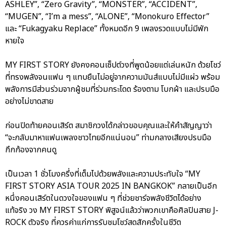
ASHLEY”, “Zero Gravity”, “MONSTER”, “ACCIDENT”,
“MUGEN”, “I’m a mess”, “ALONE”, “Monokuro Effector”
และ “Fukagyaku Replace” ทั้งหมดอีก 9 เพลงรวดแบบไม่มีพัก
หายใจ
MY FIRST STORY ยังคงคอนเซ็ปต์วงที่พูดน้อยแต่เล่นหนัก ด้วยโชว์
ที่ทรงพลังจนแฟน ๆ แทบยืนไม่อยู่จากความมันส์แบบไม่มีแผ่ว พร้อม
พลังการมีส่วนร่วมจากผู้ชมที่ร่วมกระโดด ร้องตาม โบกผ้า และปรบมือ
อย่างไม่ขาดสาย
ก่อนปิดท้ายคอนเสิร์ต สมาชิกวงได้กล่าวขอบคุณและให้คำสัญญาว่า
“จะกลับมาหาแฟนเพลงชาวไทยอีกแน่นอน” ท่ามกลางเสียงปรบมือ
กึกก้องจากคนดู
เป็นเวลา 1 ชั่วโมงครึ่งที่เต็มไปด้วยพลังและความประทับใจ “MY
FIRST STORY ASIA TOUR 2025 IN BANGKOK” กลายเป็นอีก
หนึ่งคอนเสิร์ตในดวงใจของแฟน ๆ ที่ช่วยชาร์จพลังชีวิตได้อย่าง
แท้จริง วง MY FIRST STORY พิสูจน์แล้วว่าพวกเขาคือศิลปินสาย J-
ROCK ตัวจริง ที่ควรค่าแก่การรับชมโชว์สดสักครั้งในชีวิต