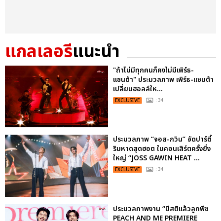
แกลเลอรี
แนะนำ
"ถ้าไม่มีทุกคนก็คงไม่มีเพิร์ธ-
แซนต้า" ประมวลภาพ เพิร์ธ-แซนต้า
เปลี่ยนฮอลล์ให...
EXCLUSIVE
: 34
ประมวลภาพ “จอส-กวิน” จัดปาร์ตี้
ริมหาดสุดฮอต ในคอนเสิร์ตครั้งยิ่ง
ใหญ่ “JOSS GAWIN HEAT ...
EXCLUSIVE
: 34
ประมวลภาพงาน “มีสติแล้วลูกพีช
PEACH AND ME PREMIERE