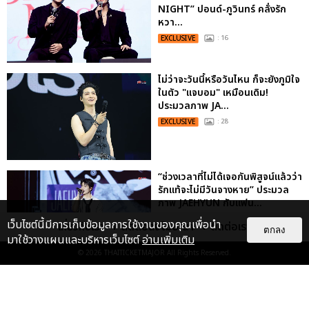
NIGHT” ปอนด์-ภูวินทร์ คลั่งรัก
หวา...
EXCLUSIVE
: 16
ไม่ว่าจะวันนี้หรือวันไหน ก็จะยังภูมิใจ
ในตัว "แจบอม" เหมือนเดิม!
ประมวลภาพ JA...
EXCLUSIVE
: 28
“ช่วงเวลาที่ไม่ได้เจอกันพิสูจน์แล้วว่า
รักแท้จะไม่มีวันจางหาย” ประมวล
ภาพ JAEHYUN กับแฟน...
EXCLUSIVE
: 10
เว็บไซต์นี้มีการเก็บข้อมูลการใช้งานของคุณเพื่อนำ
เกี่ยวกับเรา
ติดต่อลงโฆษณา
ติดต่อเรา
ตกลง
มาใช้วางแผนและบริหารเว็บไซต์
อ่านเพิ่มเติม
© 2026
THAITICKETMAJOR
All Rights Reserved.