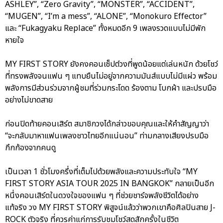
ASHLEY”, “Zero Gravity”, “MONSTER”, “ACCIDENT”,
“MUGEN”, “I’m a mess”, “ALONE”, “Monokuro Effector”
และ “Fukagyaku Replace” ทั้งหมดอีก 9 เพลงรวดแบบไม่มีพัก
หายใจ
MY FIRST STORY ยังคงคอนเซ็ปต์วงที่พูดน้อยแต่เล่นหนัก ด้วยโชว์
ที่ทรงพลังจนแฟน ๆ แทบยืนไม่อยู่จากความมันส์แบบไม่มีแผ่ว พร้อม
พลังการมีส่วนร่วมจากผู้ชมที่ร่วมกระโดด ร้องตาม โบกผ้า และปรบมือ
อย่างไม่ขาดสาย
ก่อนปิดท้ายคอนเสิร์ต สมาชิกวงได้กล่าวขอบคุณและให้คำสัญญาว่า
“จะกลับมาหาแฟนเพลงชาวไทยอีกแน่นอน” ท่ามกลางเสียงปรบมือ
กึกก้องจากคนดู
เป็นเวลา 1 ชั่วโมงครึ่งที่เต็มไปด้วยพลังและความประทับใจ “MY
FIRST STORY ASIA TOUR 2025 IN BANGKOK” กลายเป็นอีก
หนึ่งคอนเสิร์ตในดวงใจของแฟน ๆ ที่ช่วยชาร์จพลังชีวิตได้อย่าง
แท้จริง วง MY FIRST STORY พิสูจน์แล้วว่าพวกเขาคือศิลปินสาย J-
ROCK ตัวจริง ที่ควรค่าแก่การรับชมโชว์สดสักครั้งในชีวิต