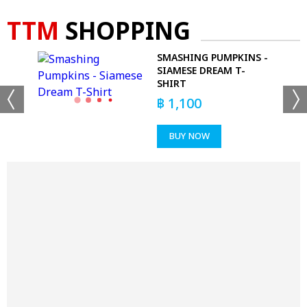
TTM
SHOPPING
E
SMASHING PUMPKINS -
SIAMESE DREAM T-
SHIRT
฿
1,100
BUY NOW