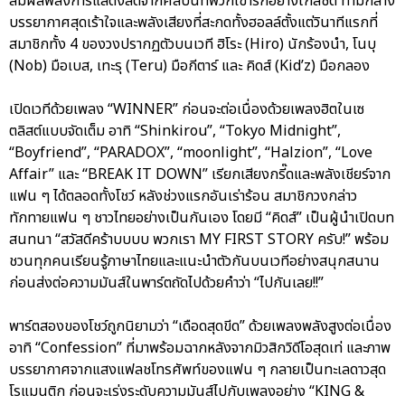
สัมผัสพลังการแสดงสดจากศิลปินที่พวกเขารักอย่างใกล้ชิด ท่ามกลาง
บรรยากาศสุดเร้าใจและพลังเสียงที่สะกดทั้งฮอลล์ตั้งแต่วินาทีแรกที่
สมาชิกทั้ง 4 ของวงปรากฏตัวบนเวที ฮิโระ (Hiro) นักร้องนำ, โนบุ
(Nob) มือเบส, เทะรุ (Teru) มือกีตาร์ และ คิดส์ (Kid’z) มือกลอง
เปิดเวทีด้วยเพลง “WINNER” ก่อนจะต่อเนื่องด้วยเพลงฮิตในเซ
ตลิสต์แบบจัดเต็ม อาทิ “Shinkirou”, “Tokyo Midnight”,
“Boyfriend”, “PARADOX”, “moonlight”, “Halzion”, “Love
Affair” และ “BREAK IT DOWN” เรียกเสียงกรี๊ดและพลังเชียร์จาก
แฟน ๆ ได้ตลอดทั้งโชว์ หลังช่วงแรกอันเร่าร้อน สมาชิกวงกล่าว
ทักทายแฟน ๆ ชาวไทยอย่างเป็นกันเอง โดยมี “คิดส์” เป็นผู้นำเปิดบท
สนทนา “สวัสดีคร้าบบบบ พวกเรา MY FIRST STORY ครับ!” พร้อม
ชวนทุกคนเรียนรู้ภาษาไทยและแนะนำตัวกันบนเวทีอย่างสนุกสนาน
ก่อนส่งต่อความมันส์ในพาร์ตถัดไปด้วยคำว่า “ไปกันเลย!!”
พาร์ตสองของโชว์ถูกนิยามว่า “เดือดสุดขีด” ด้วยเพลงพลังสูงต่อเนื่อง
อาทิ “Confession” ที่มาพร้อมฉากหลังจากมิวสิกวิดีโอสุดเท่ และภาพ
บรรยากาศจากแสงแฟลชโทรศัพท์ของแฟน ๆ กลายเป็นทะเลดาวสุด
โรแมนติก ก่อนจะเร่งระดับความมันส์ไปกับเพลงอย่าง “KING &