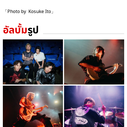
「Photo by Kosuke Ito」
อัลบั้ม
รูป