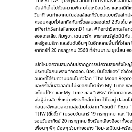
“ไนซ์ ATLAS” (วิชญ์พล สมคิด) ที่มาร่วมสร้างสีสัน
มันส์ที่เต็มไปด้วยความพิเศษไม่เหมือนใคร และเคมีที
วินาที! จนทำเอาคนในฮอลล์และที่รับชมแบบเรียลไทม์
ครอบคลุมทั่วโลกถึงกับกรี๊ดสลบตลอดโชว์ 2 วันเต็ม จ
#PerthSantaFanconD1 และ #PerthSantaFanconD
ออสเตรเลีย, กัมพูชา, เดนมาร์ก, สาธารณรัฐโดมินิกัน, เ
สหรัฐอเมริกา และอันดับอื่นๆ ในอีกหลายพื้นที่ทั่วโลก โ
อาทิตย์ที่ 20 กรกฎาคม 2568 ที่ผ่านมา ณ ยูเนี่ยน ฮอล
เปิดโหมดความสนุกกับปรากฏการณ์ความสุขครั้งใหญ่ที่ 
ประทับใจกับเพลง “คิดฮอด, น้อง, บันไดสีแดง” ต่อด้ว
อมตะที่ได้รับความนิยมไปทั่วโลก “The Moon R
และกรี๊ดลั่นฮอลล์กันไม่หยุดกับโชว์ช่วง My Time ขอ
จะโดนโป้ง” และ My Time ของ “เพิร์ธ” ที่ถ่ายทอดเพ
พ่อผู้ล่วงลับ ซึ่งหนุ่มเพิร์ธก็กลั้นน้ำตาไว้ไม่อยู่
ก่อนจะอัพเลเวลความสุขด้วยโชว์จาก “แซนต้า” ที่ชวน
TIIW (ติ๊ดติ้ว)” ในรอบวันเสาร์ 19 กรกฎาคม และ “
รอบวันอาทิตย์ 20 กรกฎาคม ซึ่งเรียกเสียงฮือฮาทั้งฮอล
เพื่อนๆ พี่ๆ น้องๆ ร่วมค่ายอย่าง “โอม-เจมีไนน์-พร้อ