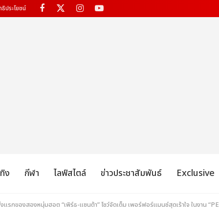
ทธิประโยชน์
เทิง
กีฬา
ไลฟ์สไตล์
ข่าวประชาสัมพันธ์
Exclusive
งแรกของสองหนุ่มฮอต “เพิร์ธ-แซนต้า” โชว์จัดเต็ม เพอร์ฟอร์แมนซ์สุดเร้าใจ ใ