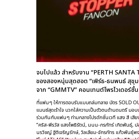
จบไปแล้ว สำหรับงาน “PERTH SANTA
ของสองหนุ่มสุดฮอต “เพิร์ธ-ธนพนธ์ สุข
จาก “GMMTV” คอนเทนต์โพรไวเดอร์ชั้น
ที่แฟนๆ ให้การตอบรับแบบถล่มทลาย บัตร SOLD OUT ทั
แมนซ์สุดเร้าใจ บวกใส่ความเป็นตัวตนด้านดนตรี มอบ
ร่วมกันกับแฟนๆ ท่ามกลางโปรดักชั่นเวที แสง สี เสี
“คริส-พีรวัส แสงโพธิรัตน์, นนน-กรภัทร์ เกิดพันธุ์, ปอ
นรวิชญ์ ฐิติเจริญรักษ์, วิลเลียม-จักรภัทร แก้วพันธุ