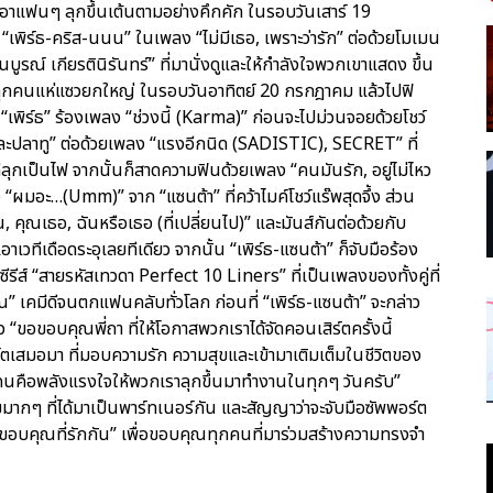
ทำเอาแฟนๆ ลุกขึ้นเต้นตามอย่างคึกคัก ในรอบวันเสาร์ 19
เพิร์ธ-คริส-นนน” ในเพลง “ไม่มีเธอ, เพราะว่ารัก” ต่อด้วยโมเมน
นบูรณ์ เกียรตินิรันทร์” ที่มานั่งดูและให้กำลังใจพวกเขาแสดง ขึ้น
จนทุกคนแห่แซวยกใหญ่ ในรอบวันอาทิตย์ 20 กรกฎาคม แล้วไปฟิ
 “เพิร์ธ” ร้องเพลง “ช่วงนี้ (Karma)” ก่อนจะไปม่วนจอยด้วยโชว์
ักและปลาทู” ต่อด้วยเพลง “แรงอีกนิด (SADISTIC), SECRET” ที่
ทีลุกเป็นไฟ จากนั้นก็สาดความฟินด้วยเพลง “คนมันรัก, อยู่ไม่ไหว
อะ…(Umm)” จาก “แซนต้า” ที่คว้าไมค์โชว์แร๊พสุดจึ้ง ส่วน
ฉัน, คุณเธอ, ฉันหรือเธอ (ที่เปลี่ยนไป)” และมันส์กันต่อด้วยกับ
เวทีเดือดระอุเลยทีเดียว จากนั้น “เพิร์ธ-แซนต้า” ก็จับมือร้อง
ีส์ “สายรหัสเทวดา Perfect 10 Liners” ที่เป็นเพลงของทั้งคู่ที่
ณ” เคมีดีจนตกแฟนคลับทั่วโลก ก่อนที่ “เพิร์ธ-แซนต้า” จะกล่าว
“ขอขอบคุณพี่ถา ที่ให้โอกาสพวกเราได้จัดคอนเสิร์ตครั้งนี้
เสมอมา ที่มอบความรัก ความสุขและเข้ามาเติมเต็มในชีวิตของ
กคนคือพลังแรงใจให้พวกเราลุกขึ้นมาทำงานในทุกๆ วันครับ”
ขมากๆ ที่ได้มาเป็นพาร์ทเนอร์กัน และสัญญาว่าจะจับมือซัพพอร์ต
“ขอบคุณที่รักกัน” เพื่อขอบคุณทุกคนที่มาร่วมสร้างความทรงจำ