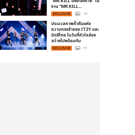
“MR.KILL มังงะสั่งตาย” ใน
งาน “MR.KILL...
EXCLUSIVE
: 14
ประมวลภาพค่ำคืนแห่ง
ความทรงจำของ ITZY และ
มิดจีไทย ในวันที่หัวใจส่อง
สว่างไปพร้อมกัน
EXCLUSIVE
: 11