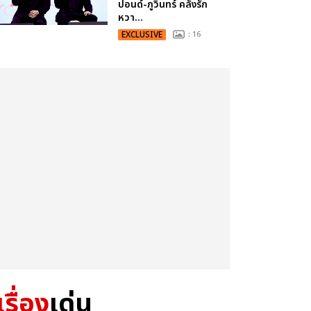
ปอนด์-ภูวินทร์ คลั่งรัก
หวา...
EXCLUSIVE
: 16
เรื่อง
เด่น