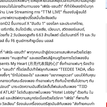
ปล่อยโมเมนต์ให้แฟนๆ ได้หยุดหายใจและหยุดเวลาไปกับความสนุกสุด
่แรงจนใจไม่อาจต้านทานของ “เพิร์ธ-แซนต้า” ที่ทำให้หลงรักในทุก
ผ่าน Live Streaming ทาง “TTM LIVE” ที่รองรับผู้ชมได้
นกราฟความสุขพุ่งปรี๊ดสนั่นโซเชียลดัน
2 ขึ้นเทรนด์ X “อันดับ 1” ของโลก และประเทศไทย,
อริเทรีย, อินโดนีเซีย, มาเลเซีย, เมียนมา, สวิตเซอร์แลนด์,
ดยทั้ง 2 วันมียอดสูงถึง 6.63 ล้านโพสต์ เมื่อวันเสาร์ที่ 19 และ วัน
ล์ ชั้น F6 ศูนย์การค้ายูเนี่ยน มอลล์
“เพิร์ธ-แซนต้า” พาทุกคนเข้าสู่ช่วงเวลาแสนพิเศษด้วยโชว์สุด
ยเพลง “คนสุดท้าย” และเซอร์ไพรส์ผู้คนดูด้วยการโชว์เพลงจีน
epresents My Heart (月亮代表我的心)” ซึ่งทำเอาแฟนๆ ร้องว้าว
ง “แซนต้า” ที่โชว์สเต็ปเท้าไฟลุกกับเพลง “TEEDEE TADA, เดี๋ยว
ลงซึ้งๆ “รักไม่ช่วยอะไร” และเพลง “อยากหยุดเวลา” มอบให้กับคุณ
 ปล่อยโฮกลางเวทีขณะร้องเพลง ทำเอาแฟนๆ ถึงกับน้ำตาซึมไปตามๆ กัน
 “ปอนด์” มาระเบิดความมันส์โชว์สเต็ปไฟแล่บเต้นเพลง “TIID
ไนซ์ ATLAS” โชว์เต้นสุดเทพในเพลง “Hotel Lobby” ด้วยกัน ใน
ล์ และเสิร์ฟความสนุกต่อเนื่องด้วยโชว์จาก “เพิร์ธ” ที่พาแก๊ง
ม-วิลเลียม” ร้องเล่นเครื่องดนตรีสุดมันส์กับเพลง “ส่งท้ายคนเก่า