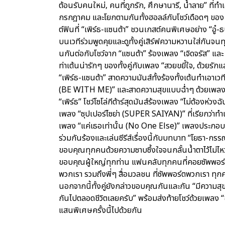
ต้อนรับคนใหม่, คนที่ถูกรัก, ศึกษานารี, น้ำลาย” ที่
กรกฎาคม และโยกตามกันทั้งฮอลล์กับโชว์เดือดๆ ของ “
ต์ฟินที่ “เพิร์ธ-แซนต้า” ชวนเกสต์คนพิเศษอย่าง “อู๋-ธ
บนเวทีร่วมพูดคุยและดูทั้งคู่เสิร์ฟความหวานใส่กัน
นกันต่อกับโชว์จาก “แซนต้า” ร้องเพลง “เจิดจรัส” และ
ท่าเต้นน่ารักๆ ของทั้งคู่กับเพลง “สวยขยี้ใจ, ด้วยร
“เพิร์ธ-แซนต้า” สาดความมันส์ทั้งร้องทั้งเต้นทำเอาเว
(BE WITH ME)” และสาดความสุขแบบฉ่ำๆ ด้วยเพลง “ผม
“เพิร์ธ” โชว์โซโล่กีต้าร์สุดมันส์ร้องเพลง “ไม่ต้องห่วง
เพลง “ซุปเปอร์ไซย่า (SUPER SAIYAN)” ที่เรียกว่าทำเอา
เพลง “แค่เธอเท่านั้น (No One Else)” เพลงประกอบซีร
ร่วมกันร้องและเล่นซีรีส์เรื่องนี้กับบทบาท “โยธา-กรร
ขอบคุณทุกคนด้วยความซาบซึ้งใจจนกลั้นน้ำตาไว้ไม่ไหว 
ขอบคุณผู้ใหญ่ทุกท่าน แฟนคลับทุกคนที่คอยซัพพอร์ต
พวกเรา รวมถึงพี่ๆ สื่อมวลชน ที่ซัพพอร์ตพวกเรา ทุ
นอกจากนี้ทั้งคู่ยังกล่าวขอบคุณกันและกัน “มีความสุ
กันไปตลอดชีวิตเลยครับ” พร้อมส่งท้ายโชว์ด้วยเพลง 
แสนพิเศษครั้งนี้ไปด้วยกัน