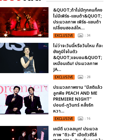
&QUOT;ถ้าไม่มีทุกคนก็คง
ไม่มีเพิร์ธ-แซนต้า&QUOT;
ประมวลภาพ เพิร์ธ-แซนต้า
เปลี่ยนฮอลล์ให...
EXCLUSIVE
: 34
ไม่ว่าจะวันนี้หรือวันไหน ก็จะ
ยังภูมิใจในตัว
&QUOT;แจบอม&QUOT;
เหมือนเดิม! ประมวลภาพ
JA...
EXCLUSIVE
: 28
ประมวลภาพงาน “มีสติแล้ว
ลูกพีช PEACH AND ME
PREMIERE NIGHT”
ปอนด์-ภูวินทร์ คลั่งรัก
หวา...
EXCLUSIVE
: 16
เคมีดี มวลสนุก! ประมวล
ภาพ “ดิว-ธี” เปิดตัวซีรีส์