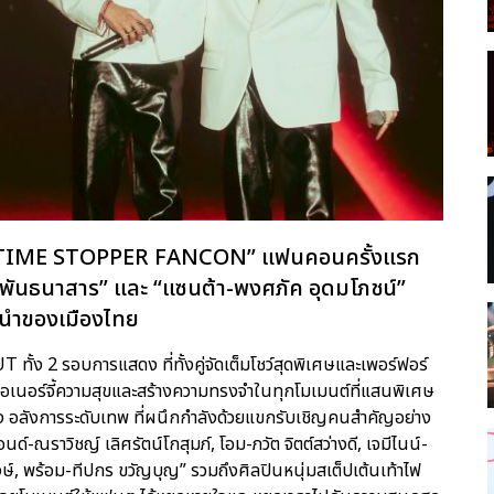
 TIME STOPPER FANCON” แฟนคอนครั้งแรก
ุมพันธนาสาร” และ “แซนต้า-พงศภัค อุดมโภชน์”
นำของเมืองไทย
้ง 2 รอบการแสดง ที่ทั้งคู่จัดเต็มโชว์สุดพิเศษและเพอร์ฟอร์
เอเนอร์จี้ความสุขและสร้างความทรงจำในทุกโมเมนต์ที่แสนพิเศษ
ยง อลังการระดับเทพ ที่ผนึกกำลังด้วยแขกรับเชิญคนสำคัญอย่าง
นด์-ณราวิชญ์ เลิศรัตน์โกสุมภ์, โอม-ภวัต จิตต์สว่างดี, เจมีไนน์-
์พงษ์, พร้อม-ทีปกร ขวัญบุญ” รวมถึงศิลปินหนุ่มสเต็ปเต้นเท้าไฟ