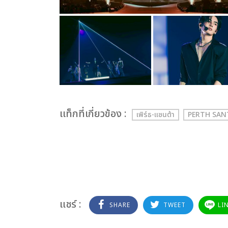
เเท็กที่เกี่ยวข้อง :
เพิร์ธ-แซนต้า
PERTH SAN
แชร์ :
SHARE
TWEET
LI