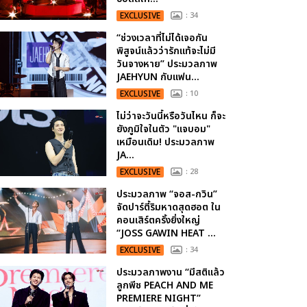
EXCLUSIVE
: 34
“ช่วงเวลาที่ไม่ได้เจอกัน
พิสูจน์แล้วว่ารักแท้จะไม่มี
วันจางหาย” ประมวลภาพ
JAEHYUN กับแฟน...
EXCLUSIVE
: 10
ไม่ว่าจะวันนี้หรือวันไหน ก็จะ
ยังภูมิใจในตัว "แจบอม"
เหมือนเดิม! ประมวลภาพ
JA...
EXCLUSIVE
: 28
ประมวลภาพ “จอส-กวิน”
จัดปาร์ตี้ริมหาดสุดฮอต ใน
คอนเสิร์ตครั้งยิ่งใหญ่
“JOSS GAWIN HEAT ...
EXCLUSIVE
: 34
ประมวลภาพงาน “มีสติแล้ว
ลูกพีช PEACH AND ME
PREMIERE NIGHT”