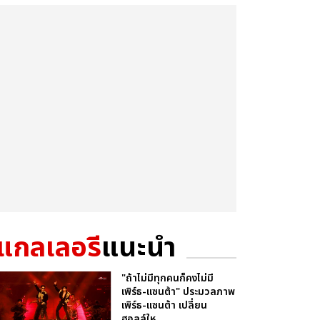
แกลเลอรี
แนะนำ
"ถ้าไม่มีทุกคนก็คงไม่มี
เพิร์ธ-แซนต้า" ประมวลภาพ
เพิร์ธ-แซนต้า เปลี่ยน
ฮอลล์ให...