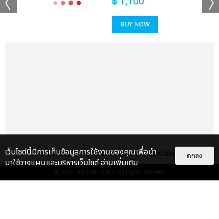
฿
1,100
BUY NOW
เว็บไซต์นี้มีการเก็บข้อมูลการใช้งานของคุณเพื่อนำ
เกี่ยวกับเรา
ติดต่อลงโฆษณา
ติดต่อเรา
ตกลง
มาใช้วางแผนและบริหารเว็บไซต์
อ่านเพิ่มเติม
© 2026
THAITICKETMAJOR
All Rights Reserved.
แกลเลอรี
แนะนำ
"ถ้าไม่มีทุกคนก็คงไม่มีเพิร์ธ-