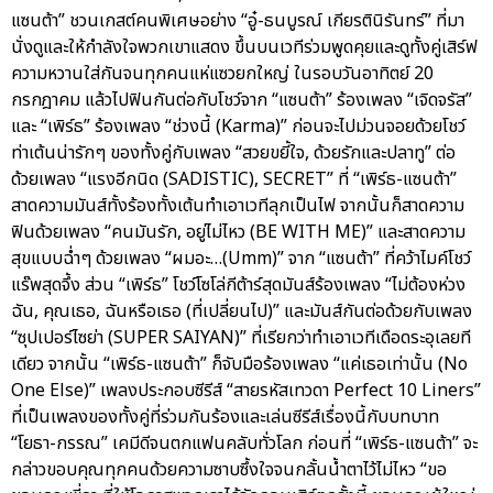
แซนต้า” ชวนเกสต์คนพิเศษอย่าง “อู๋-ธนบูรณ์ เกียรตินิรันทร์” ที่มา
นั่งดูและให้กำลังใจพวกเขาแสดง ขึ้นบนเวทีร่วมพูดคุยและดูทั้งคู่เสิร์ฟ
ความหวานใส่กันจนทุกคนแห่แซวยกใหญ่ ในรอบวันอาทิตย์ 20
กรกฎาคม แล้วไปฟินกันต่อกับโชว์จาก “แซนต้า” ร้องเพลง “เจิดจรัส”
และ “เพิร์ธ” ร้องเพลง “ช่วงนี้ (Karma)” ก่อนจะไปม่วนจอยด้วยโชว์
ท่าเต้นน่ารักๆ ของทั้งคู่กับเพลง “สวยขยี้ใจ, ด้วยรักและปลาทู” ต่อ
ด้วยเพลง “แรงอีกนิด (SADISTIC), SECRET” ที่ “เพิร์ธ-แซนต้า”
สาดความมันส์ทั้งร้องทั้งเต้นทำเอาเวทีลุกเป็นไฟ จากนั้นก็สาดความ
ฟินด้วยเพลง “คนมันรัก, อยู่ไม่ไหว (BE WITH ME)” และสาดความ
สุขแบบฉ่ำๆ ด้วยเพลง “ผมอะ…(Umm)” จาก “แซนต้า” ที่คว้าไมค์โชว์
แร๊พสุดจึ้ง ส่วน “เพิร์ธ” โชว์โซโล่กีต้าร์สุดมันส์ร้องเพลง “ไม่ต้องห่วง
ฉัน, คุณเธอ, ฉันหรือเธอ (ที่เปลี่ยนไป)” และมันส์กันต่อด้วยกับเพลง
“ซุปเปอร์ไซย่า (SUPER SAIYAN)” ที่เรียกว่าทำเอาเวทีเดือดระอุเลยที
เดียว จากนั้น “เพิร์ธ-แซนต้า” ก็จับมือร้องเพลง “แค่เธอเท่านั้น (No
One Else)” เพลงประกอบซีรีส์ “สายรหัสเทวดา Perfect 10 Liners”
ที่เป็นเพลงของทั้งคู่ที่ร่วมกันร้องและเล่นซีรีส์เรื่องนี้กับบทบาท
“โยธา-กรรณ” เคมีดีจนตกแฟนคลับทั่วโลก ก่อนที่ “เพิร์ธ-แซนต้า” จะ
กล่าวขอบคุณทุกคนด้วยความซาบซึ้งใจจนกลั้นน้ำตาไว้ไม่ไหว “ขอ