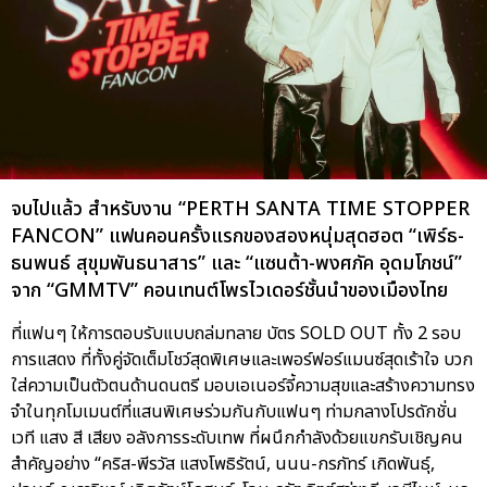
จบไปแล้ว สำหรับงาน “PERTH SANTA TIME STOPPER
FANCON” แฟนคอนครั้งแรกของสองหนุ่มสุดฮอต “เพิร์ธ-
ธนพนธ์ สุขุมพันธนาสาร” และ “แซนต้า-พงศภัค อุดมโภชน์”
จาก “GMMTV” คอนเทนต์โพรไวเดอร์ชั้นนำของเมืองไทย
ที่แฟนๆ ให้การตอบรับแบบถล่มทลาย บัตร SOLD OUT ทั้ง 2 รอบ
การแสดง ที่ทั้งคู่จัดเต็มโชว์สุดพิเศษและเพอร์ฟอร์แมนซ์สุดเร้าใจ บวก
ใส่ความเป็นตัวตนด้านดนตรี มอบเอเนอร์จี้ความสุขและสร้างความทรง
จำในทุกโมเมนต์ที่แสนพิเศษร่วมกันกับแฟนๆ ท่ามกลางโปรดักชั่น
เวที แสง สี เสียง อลังการระดับเทพ ที่ผนึกกำลังด้วยแขกรับเชิญคน
สำคัญอย่าง “คริส-พีรวัส แสงโพธิรัตน์, นนน-กรภัทร์ เกิดพันธุ์,