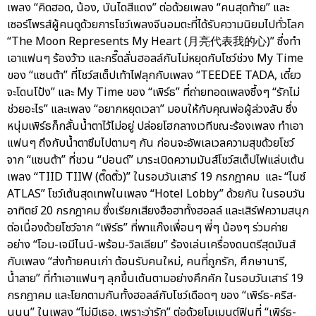
เพลง “คิดฮอด, น้อง, บันไดสีแดง” ต่อด้วยเพลง “คนสุดท้าย” และ
เซอร์ไพรส์ผู้คนดูด้วยการโชว์เพลงจีนอมตะที่ได้รับความนิยมไปทั่วโลก
“The Moon Represents My Heart (月亮代表我的心)” ซึ่งทำ
เอาแฟนๆ ร้องว้าว และกรี๊ดลั่นฮอลล์กันไม่หยุดกับโชว์ช่วง My Time
ของ “แซนต้า” ที่โชว์สเต็ปเท้าไฟลุกกับเพลง “TEEDEE TADA, เดี๋ยว
จะโดนโป้ง” และ My Time ของ “เพิร์ธ” ที่ถ่ายทอดเพลงซึ้งๆ “รักไม่
ช่วยอะไร” และเพลง “อยากหยุดเวลา” มอบให้กับคุณพ่อผู้ล่วงลับ ซึ่ง
หนุ่มเพิร์ธก็กลั้นน้ำตาไว้ไม่อยู่ ปล่อยโฮกลางเวทีขณะร้องเพลง ทำเอา
แฟนๆ ถึงกับน้ำตาซึมไปตามๆ กัน ก่อนจะอัพเลเวลความสุขด้วยโชว์
จาก “แซนต้า” ที่ชวน “ปอนด์” มาระเบิดความมันส์โชว์สเต็ปไฟแล่บเต้น
เพลง “TIID TIIW (ติ๊ดติ้ว)” ในรอบวันเสาร์ 19 กรกฎาคม และ “ไนซ์
ATLAS” โชว์เต้นสุดเทพในเพลง “Hotel Lobby” ด้วยกัน ในรอบวัน
อาทิตย์ 20 กรกฎาคม ซึ่งเรียกเสียงฮือฮาทั้งฮอลล์ และเสิร์ฟความสนุก
ต่อเนื่องด้วยโชว์จาก “เพิร์ธ” ที่พาแก๊งเพื่อนๆ พี่ๆ น้องๆ ร่วมค่าย
อย่าง “โอม-เจมีไนน์-พร้อม-วิลเลียม” ร้องเล่นเครื่องดนตรีสุดมันส์
กับเพลง “ส่งท้ายคนเก่า ต้อนรับคนใหม่, คนที่ถูกรัก, ศึกษานารี,
น้ำลาย” ที่ทำเอาแฟนๆ ลุกขึ้นเต้นตามอย่างคึกคัก ในรอบวันเสาร์ 19
กรกฎาคม และโยกตามกันทั้งฮอลล์กับโชว์เดือดๆ ของ “เพิร์ธ-คริส-
นนน” ในเพลง “ไม่มีเธอ, เพราะว่ารัก” ต่อด้วยโมเมนต์ฟินที่ “เพิร์ธ-