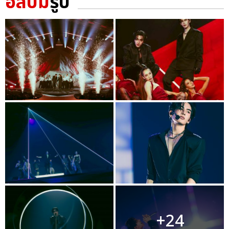
อัลบั้ม
รูป
+24