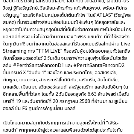
ปอนด์-ณราวิชญ์ เลิศรัตน์โกสุมภ์, โอม-ภวัต จิตต์สว่างดี, เจมีไนน์-นร
วิชญ์ ฐิติเจริญรักษ์, วิลเลียม-จักรภัทร แก้วพันธุ์พงษ์, พร้อม-ทีปกร
ขวัญบุญ” รวมถึงศิลปินหนุ่มสเต็ปเต้นเท้าไฟ “ไนซ์ ATLAS” (วิชญ์พล
สมคิด) ที่มาร่วมสร้างสีสันปล่อยโมเมนต์ให้แฟนๆ ได้หยุดหายใจและ
หยุดเวลาไปกับความสนุกสุดมันส์ที่เต็มไปด้วยความพิเศษไม่เหมือนใคร
และเคมีที่แรงจนใจไม่อาจต้านทานของ “เพิร์ธ-แซนต้า” ที่ทำให้หลงรัก
ในทุกวินาที! จนทำเอาคนในฮอลล์และที่รับชมแบบเรียลไทม์ผ่าน Live
Streaming ทาง “TTM LIVE” ที่รองรับผู้ชมได้ครอบคลุมทั่วโลกถึง
กับกรี๊ดสลบตลอดโชว์ 2 วันเต็ม จนกราฟความสุขพุ่งปรี๊ดสนั่นโซเชีย
ลดัน #PerthSantaFanconD1 และ #PerthSantaFanconD2
ขึ้นเทรนด์ X “อันดับ 1” ของโลก และประเทศไทย, ออสเตรเลีย,
กัมพูชา, เดนมาร์ก, สาธารณรัฐโดมินิกัน, เอริเทรีย, อินโดนีเซีย,
มาเลเซีย, เมียนมา, สวิตเซอร์แลนด์, สหรัฐอเมริกา และอันดับอื่นๆ ใน
อีกหลายพื้นที่ทั่วโลก โดยทั้ง 2 วันมียอดสูงถึง 6.63 ล้านโพสต์ เมื่อวัน
เสาร์ที่ 19 และ วันอาทิตย์ที่ 20 กรกฎาคม 2568 ที่ผ่านมา ณ ยูเนี่ยน
ฮอลล์ ชั้น F6 ศูนย์การค้ายูเนี่ยน มอลล์
เปิดโหมดความสนุกกับปรากฏการณ์ความสุขครั้งใหญ่ที่ “เพิร์ธ-
แซนต้า” พาทุกคนเข้าสู่ช่วงเวลาแสนพิเศษด้วยโชว์สุดประทับใจกับ