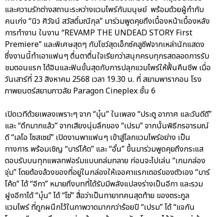
และความรักต่างสถานะระหว่างแวมไพร์กับมนุษย์ พร้อมด้วยผู้กำกับ
คนเก่ง “นิว ศิวัจน์ สวัสดิ์มณีกุล” มาร่วมพูดคุยถึงเบื้องหน้าเบื้องหลัง
การทำงาน ในงาน “REVAMP THE UNDEAD STORY First
Premiere” และพิเศษสุดๆ กับโชว์สุดเอ็กซ์คลูซีฟจากเหล่านักแสดง
ซึ่งงานนี้ทำเอาแฟนๆ ตื่นตาตื่นใจเรียกว่าสนุกครบทุกรสตลอดการรับ
ชมตอนแรก ได้อินและฟินขั้นสุดกับการปลุกแวมไพร์ให้ฟื้นคืนชีพ เมื่อ
วันเสาร์ที่ 23 สิงหาคม 2568 เวลา 19.30 น. ที่ สยามพารากอน โรง
ภาพยนตร์สยามภาวลัย Paragon Cineplex ชั้น 6
เปิดเวทีด้วยเพลงเพราะๆ จาก “บุ๋น” ในเพลง “ประตู อากาศ และวันดีดี”
และ “ดึกมากแล้ว” จากเสียงนุ่มลึกของ “เปรม” จากนั้นพิธีกรอารมณ์
ดี “เลโอ โซสเซย์” เปิดงานพาแฟนๆ เข้าสู่โลกแวมไพร์อย่าง เป็น
ทางการ พร้อมเชิญ “บาร์โค้ด” และ “อั๋น” ขึ้นมาร่วมพูดคุยถึงกระแส
ตอบรับบนทุกแพลทฟอร์มแบบถล่มทลาย ก่อนจะไปเล่น “เกมกล่อง
จุ่ม” โดยต้องล้วงของที่อยู่ในกล่องให้เจอคาแรกเตอร์ของตัวเอง “บาร์
โค้ด” ได้ “อีกา” หมายถึงบทที่ได้รับมีพลังแปลงร่างเป็นอีกา และรวม
ฝูงอีกาได้ “บุ๋น” ได้ “โซ่” สื่อว่าเป็นทายาทคนสุดท้าย ของตระกูล
แวมไพร์ ที่ถูกผนึกไว้ในภาพวาดมากกว่าร้อยปี “เปรม” ได้ “แจกัน