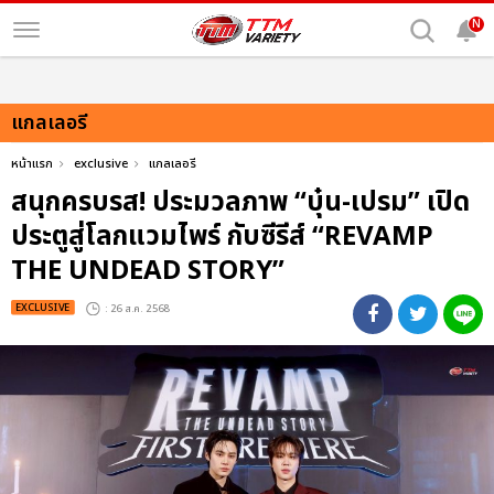
N
แกลเลอรี
หน้าแรก
exclusive
แกลเลอรี
สนุกครบรส! ประมวลภาพ “บุ๋น-เปรม” เปิด
ประตูสู่โลกแวมไพร์ กับซีรีส์ “REVAMP
THE UNDEAD STORY”
EXCLUSIVE
: 26 ส.ค. 2568