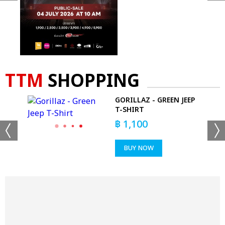
TTM
SHOPPING
GORILLAZ - GREEN JEEP
E
T-SHIRT
฿
1,100
BUY NOW