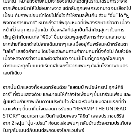
โบราณ” หมายถึงชายหนุ่มเจ้าของร้านขายวัตถุโบราณได้รับการว่าจ้าง
จากเพื่อนสนิทให้ไปซ่อมภาพวาด แต่กลับถูกเศษกระจกบาด จนเลือดไป
เปื้อน กับภาพเขียนเข้าโดยไม่ตั้งใจทำให้รามิลฟื้นคืน ส่วน “อั๋น” ได้ “หู
ฟังทางการแพทย์” หมายถึงอาชีพคุณหมอที่มีพลังรักษาเยียวยา เบื้อง
หน้าที่ว่าสนุกชวนลุ้นแล้ว เบื้องหลังที่ปลุกปั้นก็สำคัญสุดๆ ด้วยการ
เชิญผู้กำกับคนเก่ง “พี่นิว” ขึ้นมาร่วมพูดคุยถึงการทำงานและความ
ยากง่ายที่แตกต่างไปจากเดิมมากๆ และเมื่ออยู่กันพร้อมหน้าพร้อมตา
“เลโอ” เลยจัดคำถาม โดยให้แต่ละคนถามคำถามคนที่นั่งถัดไป กับหัวข้อ
เบื้องหลังการทำงานและชีวิตส่วนตัว งานนี้เป็นที่ถูกอกถูกใจกับทุก
คำถามและทุกโมเมนต์เรียกเสียงกรี๊ดจากแฟนๆ ดังลั่นโรงภาพยนตร์
เลยทีเดียว
จากนั้นนักแสดงทั้งหมดพร้อมด้วย “แสตมป์ พนัชษ์กรณ์ ฤกษ์ศิริ
อารี” ที่ร่วมแสดงด้วย และมาชมให้กำลังใจเพื่อนๆ ขึ้นมาร่วมเฟรม และ
ผู้ชมร่วมถ่ายภาพเก็บความประทับใจ ก่อนจะร่วมรับชมตอนแรกที่ทำ
เอาแฟนๆ ตื่นตาตื่นใจตลอดการรับชม “REVAMP THE UNDEAD
STORY” ตอนแรก และปิดท้ายด้วยเพลง “ลิขิต” เพลงประกอบซีรีส์
จาก 2 หนุ่ม “บุ๋น-เปรม” ก่อนจะส่งแฟนๆ กลับบ้านด้วยความประทับใจ
ในทุกโมเมนต์กับมนต์สะกดของโลกแวมไพร์