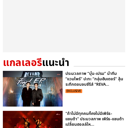
แกลเลอรี
แนะนำ
ประมวลภาพ “บุ๋น-เปรม” นำทีม
“แวมไพร์” ปะทะ “กลุ่มฮันเตอร์” ลุ้น
ระทึกตอนจบซีรีส์ “REVA...
EXCLUSIVE
"ถ้าไม่มีทุกคนก็คงไม่มีเพิร์ธ-
แซนต้า" ประมวลภาพ เพิร์ธ-แซนต้า
เปลี่ยนฮอลล์ให...