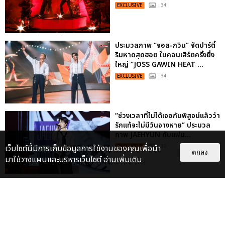
EXCLUSIVE
: 34
ประมวลภาพ “จอส-กวิน” จัดปาร์ตี้
ริมหาดสุดฮอต ในคอนเสิร์ตครั้งยิ่ง
ใหญ่ “JOSS GAWIN HEAT ...
EXCLUSIVE
: 34
“ช่วงเวลาที่ไม่ได้เจอกันพิสูจน์แล้วว่า
รักแท้จะไม่มีวันจางหาย” ประมวล
ภาพ JAEHYUN กับแฟน...
เว็บไซต์นี้มีการเก็บข้อมูลการใช้งานของคุณเพื่อนำ
EXCLUSIVE
: 10
ตกลง
มาใช้วางแผนและบริหารเว็บไซต์
อ่านเพิ่มเติม
ไม่ว่าจะวันนี้หรือวันไหน ก็จะยังภูมิใจ
ในตัว "แจบอม" เหมือนเดิม!
ประมวลภาพ JA...
EXCLUSIVE
: 28