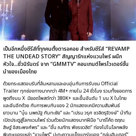
เป็นอีกหนึ่งซีรีส์ที่ทุกคนตั้งตารอคอย สำหรับซีรีส์ “REVAMP
THE UNDEAD STORY” สัญญารักแห่งแวมไพร์ ผนึก
หัวใจ...ชั่วนิรันดร์ จาก “GMMTV” คอนเทนต์โพรไวเดอร์ชั้น
นำของเมืองไทย
ด้วยกระแสตอบรับที่ล้นหลามและอบอุ่นกับการรับชม Official
Trailer ทุกช่องทางมากกว่า 4M+ ภายใน 24 ชั่วโมง รวมทั้งยอดการ
พูดถึงบน X มียอดโพสต์กว่า 380K+ และขึ้นอันดับ 1 บน X ในไทย
และจีนอีกด้วย กับการพบกันของ 2 นักแสดงเคมีความสัมพันธ์
ยาวนาน “บุ๋น นพณัฐ กันทะชัย” และ “เปรม วรุศ ชวลิตรุจิวงษ์” นำทีม
เปิดประตูสู่โลกแวมไพร์ ร่วมด้วยนักแสดงมากฝีมือ “บาร์โค้ด ตฤณ
สิษฐ์ อิสระพงศ์พร” และ “อั๋น ณภัทร พัชรชวลิต” ท่องไปในโลกพลัง
พิเศษของเหล่า “แวมไพร์” ปะทะความแข็งแกร่งของ “กลุ่มฮันเตอร์”