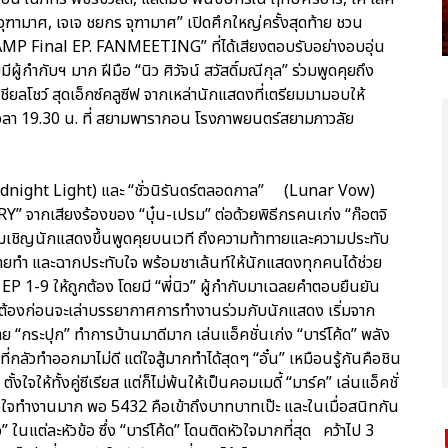
 จุฑามาศ, เจเจ ชยกร จุฑามาศ” เปิดศึกใหญ่ครั้งสุดท้าย ชวน
MP Final EP. FANMEETING” ที่ได้เสียงตอบรับอย่างอบอุ่น
ำกับฯ มาก ฝีมือ “นิว ศิวัจน์ สวัสดิ์มณีกุล” ร่วมพูดคุยถึง
ียลโชว์ สุดเอ็กซ์คลูซีฟ จากเหล่านักแสดงที่เตรียมมามอบให้
68 เวลา 19.30 น. ที่ สยามพารากอน โรงภาพยนตร์สยามภาวลัย
indnight Light) และ “ชั่วนิรันดร์ตลอดกาล” (Lunar Vow)
กเสียงร้องของ “บุ๋น-เปรม” ต่อด้วยพิธีกรคนเก่ง “ก๊อตจิ
้อมเชิญนักแสดงขึ้นพูดคุยบนเวที ถึงความท้าทายและความประทับ
ยทำ และฉากประทับใจ พร้อมชาเล้นท์ให้นักแสดงทุกคนได้ช่วย
P 1-9 ให้ถูกต้อง โดยมี “พี่นิว” ผู้กำกับมาเฉลยคำตอบยืนยัน
กต้องก่อนจะเล่าบรรยากาศการทำงานร่วมกับนักแสดง เริ่มจาก
ย “กระปุก” ทำการบ้านมาดีมาก เล่นแอ็คชั่นเก่ง “บาร์โค้ด” พลัง
กลัวทำออกมาไม่ดี แต่ใจสู้มากทำได้สุดๆ “อั๋น” เหมือนรู้กันคือชิน
ั้งใจให้ทั้งคู่ซีเรียส แต่ก็ไม่พ้นให้เป็นคอมเมดี้ “มาร์ค” เล่นแอ็คชั่
ั้งใจทำงานมาก พอ 5432 คือเข้าถึงบาทบาทเป๊ะ และในเมื่อสนิทกัน
นแต่ละหัวข้อ ซึ่ง “บาร์โค้ด” โดนติดหัวใจมากที่สุด คว้าไป 3