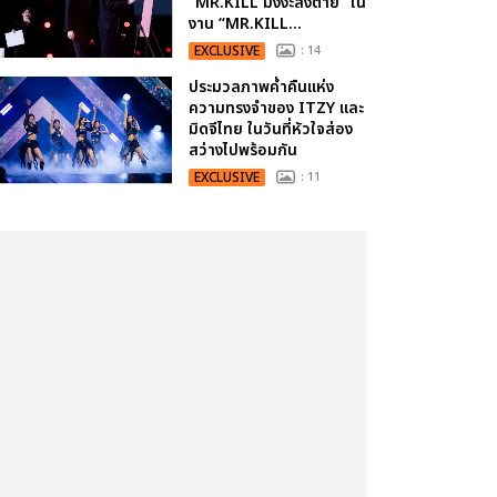
“MR.KILL มังงะสั่งตาย” ใน
งาน “MR.KILL...
EXCLUSIVE
: 14
ประมวลภาพค่ำคืนแห่ง
ความทรงจำของ ITZY และ
มิดจีไทย ในวันที่หัวใจส่อง
สว่างไปพร้อมกัน
EXCLUSIVE
: 11