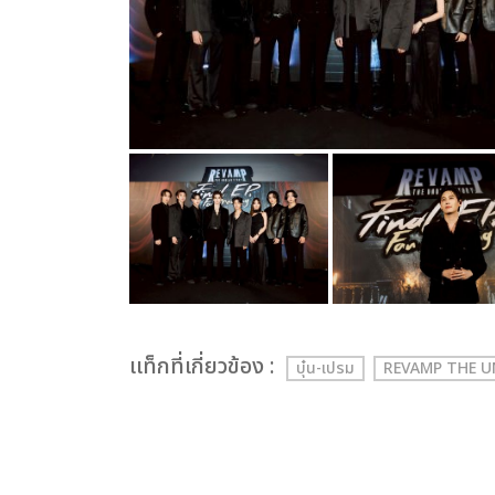
เเท็กที่เกี่ยวข้อง :
บุ๋น-เปรม
REVAMP THE 