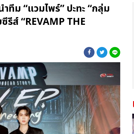
ำทีม “แวมไพร์” ปะทะ “กลุ่ม
จบซีรีส์ “REVAMP THE