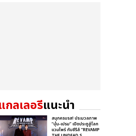
แกลเลอรี
แนะนำ
สนุกครบรส! ประมวลภาพ
“บุ๋น-เปรม” เปิดประตูสู่โลก
แวมไพร์ กับซีรีส์ “REVAMP
THE UNDEAD S...