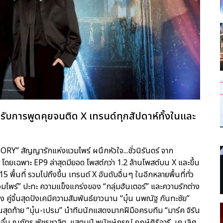
P ได้รับการพูดคุยจนติด X เทรนด์ทุกสัปดาห์ทั้งในและ
 สัญญารักแห่งแวมไพร์ ผนึกหัวใจ...ชั่วนิรันดร์ จาก
เฉพาะ EP9 ล่าสุดมียอด โพสต์กว่า 1.2 ล้านโพสต์บน X และขึ้น
้นที่ รวมไปถึงขึ้น เทรนด์ X อันดับอื่นๆ ในอีกหลายพื้นที่ทั่ว
ไพร์” ปะทะ ความแข็งแกร่งของ “กลุ่มฮันเตอร์” และความรักต่าง
คู่จิ้นสุดปังเคมีความสัมพันธ์ยาวนาน “บุ๋น นพณัฐ กันทะชัย”
อนสุดท้าย “บุ๋น-เปรม” นำทีมนักแสดงมากฝีมือครบทีม “มาร์ค จิรัน
อั๋น ณภัทร พัชรชวลิต, แสตมป์ พนัชษ์กรณ์ ฤกษ์ศิริอารี, เค เลิศ