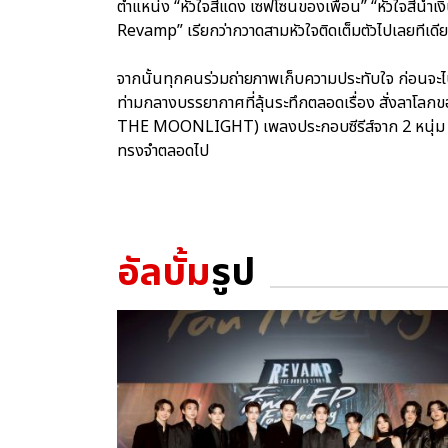
ตำแหน่ง “หัวใจสีแดง เซฟโซนของเพื่อน” “หัวใจสีน้ำเงิน 
Revamp” เรียกว่ากวาดสามหัวใจติดเต็มตัวไปเลยทีเดี
จากนั้นทุกคนร่วมถ่ายภาพเก็บความประทับใจ ก่อ
ท่ามกลางบรรยากาศที่ลุ้นระทึกตลอดเรื่อง สั่งลาโล
THE MOONLIGHT) เพลงประกอบซีรีส์จาก 2 หนุ่ม “บ
ทรงจำตลอดไป
อัลบั้ม
รูป