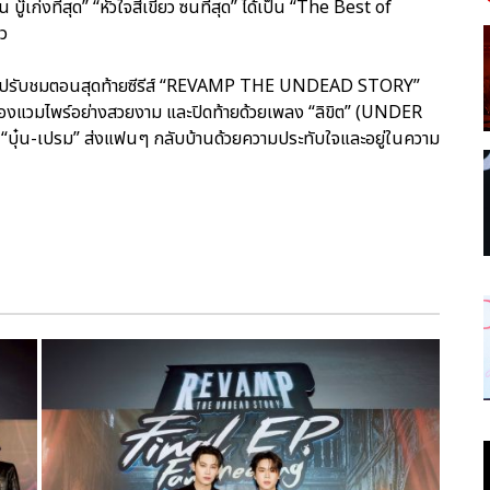
บู๊เก่งที่สุด” “หัวใจสีเขียว ซนที่สุด” ได้เป็น “The Best of
ยว
นจะไปรับชมตอนสุดท้ายซีรีส์ “REVAMP THE UNDEAD STORY”
กของแวมไพร์อย่างสวยงาม และปิดท้ายด้วยเพลง “ลิขิต” (UNDER
ุ๋น-เปรม” ส่งแฟนๆ กลับบ้านด้วยความประทับใจและอยู่ในความ