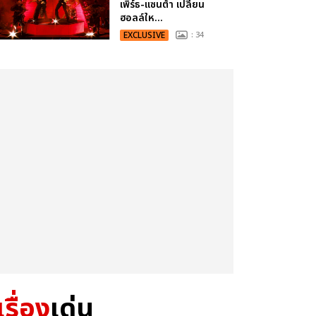
เพิร์ธ-แซนต้า เปลี่ยน
ฮอลล์ให...
EXCLUSIVE
: 34
เรื่อง
เด่น