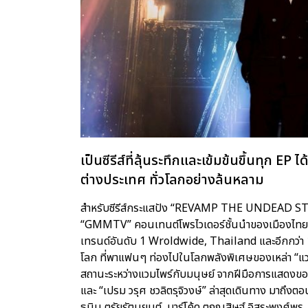
เป็นซีรีส์ที่ลุ้นระทึกและเข้มข้นขึ้นทุก E
ต่างประเทศ ทั่วโลกอย่างล้นหลาม
สำหรับซีรีส์กระแสปัง “REVAMP THE UNDEAD STORY”
“GMMTV” คอนเทนต์โพรไวเดอร์ชั้นนำของเมืองไทย โดย
เทรนด์อันดับ 1 Wroldwide, Thailand และอีกกว่า 15 พื
โลก ที่พาแฟนๆ ท่องไปในโลกพลังพิเศษของเหล่า “แวม
สถานะระหว่างแวมไพร์กับมนุษย์ จากฝีมือการแสดงของ 
และ “เปรม วรุศ ชวลิตรุจิวงษ์” ล่าสุดเดินทาง มาถึงต
ธนิน ตรัยรัตนยนต์, บาร์โค้ด ตฤณสิษฐ์ อิสระพงศ์พร, 