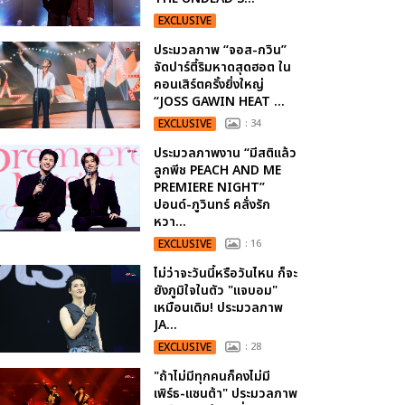
EXCLUSIVE
ประมวลภาพ “จอส-กวิน”
จัดปาร์ตี้ริมหาดสุดฮอต ใน
คอนเสิร์ตครั้งยิ่งใหญ่
“JOSS GAWIN HEAT ...
EXCLUSIVE
: 34
ประมวลภาพงาน “มีสติแล้ว
ลูกพีช PEACH AND ME
PREMIERE NIGHT”
ปอนด์-ภูวินทร์ คลั่งรัก
หวา...
EXCLUSIVE
: 16
ไม่ว่าจะวันนี้หรือวันไหน ก็จะ
ยังภูมิใจในตัว "แจบอม"
เหมือนเดิม! ประมวลภาพ
JA...
EXCLUSIVE
: 28
"ถ้าไม่มีทุกคนก็คงไม่มี
เพิร์ธ-แซนต้า" ประมวลภาพ