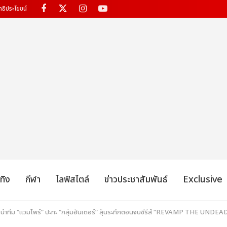
ทธิประโยชน์
เทิง
กีฬา
ไลฟ์สไตล์
ข่าวประชาสัมพันธ์
Exclusive
 นำทีม “แวมไพร์” ปะทะ “กลุ่มฮันเตอร์” ลุ้นระทึกตอนจบซีรีส์ “REVAMP THE UND