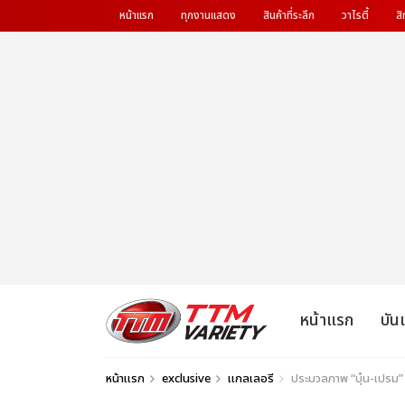
หน้าแรก
ทุกงานแสดง
สินค้าที่ระลึก
วาไรตี้
สิ
หน้าแรก
บัน
หน้าแรก
exclusive
แกลเลอรี
ประมวลภาพ “บุ๋น-เปรม”