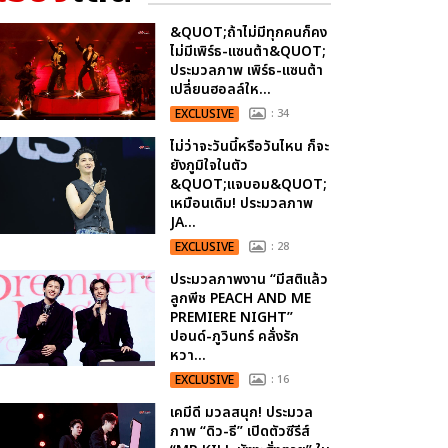
&QUOT;ถ้าไม่มีทุกคนก็คง
ไม่มีเพิร์ธ-แซนต้า&QUOT;
ประมวลภาพ เพิร์ธ-แซนต้า
เปลี่ยนฮอลล์ให...
EXCLUSIVE
: 34
ไม่ว่าจะวันนี้หรือวันไหน ก็จะ
ยังภูมิใจในตัว
&QUOT;แจบอม&QUOT;
เหมือนเดิม! ประมวลภาพ
JA...
EXCLUSIVE
: 28
ประมวลภาพงาน “มีสติแล้ว
ลูกพีช PEACH AND ME
PREMIERE NIGHT”
ปอนด์-ภูวินทร์ คลั่งรัก
หวา...
EXCLUSIVE
: 16
เคมีดี มวลสนุก! ประมวล
ภาพ “ดิว-ธี” เปิดตัวซีรีส์