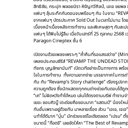
สิทธิชัย, กระปุก พลอยนิรา หิรัญทวีศิลป์, เอเจ ชยพล
แฟนๆ ลุ้นระทึกกับตอนจบพร้อมๆ กัน ในงาน “REVA
จากแฟนๆ บัตรประกาศ Sold Out ในเวลาไม่นาน โดยมีผู้ก
เบื้องหน้าเบื้องหลังการทำงาน และพิเศษสุดๆ กับสเปเช
แฟนๆ ได้ฟินไม่รู้ลืม เมื่อวันเสาร์ที่ 25 ตุลาคม 25
Paragon Cineplex ชั้น 6
เปิดงานด้วยเพลงเพราะๆ “ค่ำคืนที่รอแสงสว่าง” (M
เพลงประกอบซีรีส์ “REVAMP THE UNDEAD STORY” จา
ทัชกร บุญลัภยานันท์” เปิดเวทีอย่างเป็นทางการ พร
ใจในการทำงาน ทั้งความยากง่าย บรรยากาศในการถ่า
กัน กับ “Revamp’s Story challenge” เรียงรูปจาก E
ความถูกต้อง ซึ่งนักแสดงทุกคนต่างช่วยกันตอบได้ถู
“เค” ไม่ผิดหวังทำได้หมด เล่นได้ตรงตามบรีฟ ทำงานง่า
เยอะ ชอบคิวบู๊ เตะต่อยคือชอบมาก “แสตมป์” น้องใหม่ที่
กับอั๋นเพราะอยู่ด้วยกัน มาหลายเรื่อง ส่วน “เอเจ, เจเจ” ต
นทำได้ดีมาก “บุ๋น” มักช่วยแชร์ไอเดียตลอด “เปรม” ต
ขนาดนี้ “ก๊อตจิ” เลยจัดให้หา “The Best of Revamp” ใ