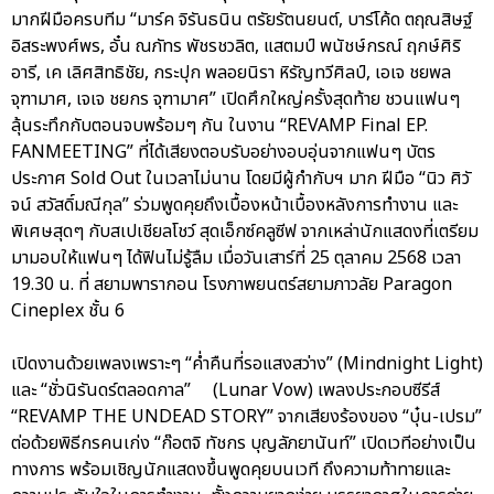
มากฝีมือครบทีม “มาร์ค จิรันธนิน ตรัยรัตนยนต์, บาร์โค้ด ตฤณสิษฐ์
อิสระพงศ์พร, อั๋น ณภัทร พัชรชวลิต, แสตมป์ พนัชษ์กรณ์ ฤกษ์ศิริ
อารี, เค เลิศสิทธิชัย, กระปุก พลอยนิรา หิรัญทวีศิลป์, เอเจ ชยพล
จุฑามาศ, เจเจ ชยกร จุฑามาศ” เปิดศึกใหญ่ครั้งสุดท้าย ชวนแฟนๆ
ลุ้นระทึกกับตอนจบพร้อมๆ กัน ในงาน “REVAMP Final EP.
FANMEETING” ที่ได้เสียงตอบรับอย่างอบอุ่นจากแฟนๆ บัตร
ประกาศ Sold Out ในเวลาไม่นาน โดยมีผู้กำกับฯ มาก ฝีมือ “นิว ศิวั
จน์ สวัสดิ์มณีกุล” ร่วมพูดคุยถึงเบื้องหน้าเบื้องหลังการทำงาน และ
พิเศษสุดๆ กับสเปเชียลโชว์ สุดเอ็กซ์คลูซีฟ จากเหล่านักแสดงที่เตรียม
มามอบให้แฟนๆ ได้ฟินไม่รู้ลืม เมื่อวันเสาร์ที่ 25 ตุลาคม 2568 เวลา
19.30 น. ที่ สยามพารากอน โรงภาพยนตร์สยามภาวลัย Paragon
Cineplex ชั้น 6
เปิดงานด้วยเพลงเพราะๆ “ค่ำคืนที่รอแสงสว่าง” (Mindnight Light)
และ “ชั่วนิรันดร์ตลอดกาล” (Lunar Vow) เพลงประกอบซีรีส์
“REVAMP THE UNDEAD STORY” จากเสียงร้องของ “บุ๋น-เปรม”
ต่อด้วยพิธีกรคนเก่ง “ก๊อตจิ ทัชกร บุญลัภยานันท์” เปิดเวทีอย่างเป็น
ทางการ พร้อมเชิญนักแสดงขึ้นพูดคุยบนเวที ถึงความท้าทายและ