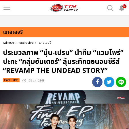
N
แกลเลอรี
หน้าแรก
exclusive
แกลเลอรี
ประมวลภาพ “บุ๋น-เปรม” นำทีม “แวมไพร์”
ปะทะ “กลุ่มฮันเตอร์” ลุ้นระทึกตอนจบซีรีส์
“REVAMP THE UNDEAD STORY”
EXCLUSIVE
: 28 ต.ค. 2568