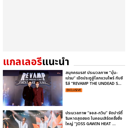
แกลเลอรี
แนะนำ
สนุกครบรส! ประมวลภาพ “บุ๋น-
เปรม” เปิดประตูสู่โลกแวมไพร์ กับซี
รีส์ “REVAMP THE UNDEAD S...
EXCLUSIVE
ประมวลภาพ “จอส-กวิน” จัดปาร์ตี้
ริมหาดสุดฮอต ในคอนเสิร์ตครั้งยิ่ง
ใหญ่ “JOSS GAWIN HEAT ...