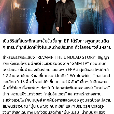
เป็นซีรีส์ที่ลุ้นระทึกและเข้มข้นขึ้นทุก EP ได้รับการพูดคุยจนติด
X เทรนด์ทุกสัปดาห์ทั้งในและต่างประเทศ ทั่วโลกอย่างล้นหลาม
สำหรับซีรีส์กระแสปัง “REVAMP THE UNDEAD STORY” สัญญา
รักแห่งแวมไพร์ ผนึกหัวใจ...ชั่วนิรันดร์ จาก “GMMTV” คอนเทนต์
โพรไวเดอร์ชั้นนำของเมืองไทย โดยเฉพาะ EP9 ล่าสุดมียอด โพสต์กว่า
1.2 ล้านโพสต์บน X และขึ้นเทรนด์อันดับ 1 Wroldwide, Thailand
และอีกกว่า 15 พื้นที่ รวมไปถึงขึ้น เทรนด์ X อันดับอื่นๆ ในอีกหลาย
พื้นที่ทั่วโลก ที่พาแฟนๆ ท่องไปในโลกพลังพิเศษของเหล่า “แวมไพร์”
ปะทะ ความแข็งแกร่งของ “กลุ่มฮันเตอร์” และความรักต่างสถานะ
ระหว่างแวมไพร์กับมนุษย์ จากฝีมือการแสดงของ คู่จิ้นสุดปังเคมีความ
สัมพันธ์ยาวนาน “บุ๋น นพณัฐ กันทะชัย” และ “เปรม วรุศ ชวลิตรุจิ
วงษ์” ล่าสุดเดินทาง มาถึงตอนสุดท้าย “บุ๋น-เปรม” นำทีมนักแสดง