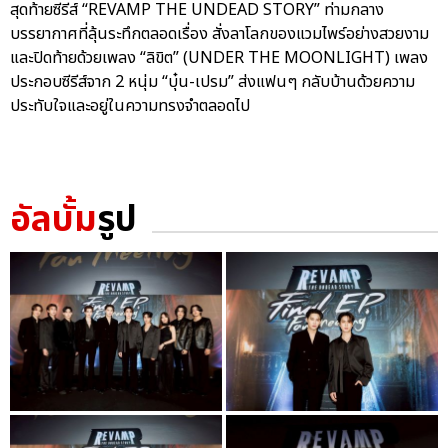
สุดท้ายซีรีส์ “REVAMP THE UNDEAD STORY” ท่ามกลาง
บรรยากาศที่ลุ้นระทึกตลอดเรื่อง สั่งลาโลกของแวมไพร์อย่างสวยงาม
และปิดท้ายด้วยเพลง “ลิขิต” (UNDER THE MOONLIGHT) เพลง
ประกอบซีรีส์จาก 2 หนุ่ม “บุ๋น-เปรม” ส่งแฟนๆ กลับบ้านด้วยความ
ประทับใจและอยู่ในความทรงจำตลอดไป
อัลบั้ม
รูป