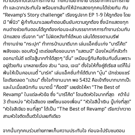
ความประทับใจในการทำงาน ทั้งความยากง่าย บรรยากาศในการถ่าย
ทำ และฉากประทับใจ พร้อมชาเล้นท์ให้นักแสดงทุกคนได้ช่วยกัน กับ
“Revamp’s Story challenge” เรียงรูปจาก EP 1-9 ให้ถูกต้อง โดย
มี “พี่นิว” ผู้กำกับมาเฉลยคำตอบยืนยันความถูกต้อง ซึ่งนักแสดงทุก
คนต่างช่วยกันตอบได้ถูกต้องก่อนจะเล่าบรรยากาศการทำงานร่วมกับ
นักแสดง เริ่มจาก “เค” ไม่ผิดหวังทำได้หมด เล่นได้ตรงตามบรีฟ
ทำงานง่าย “กระปุก” ทำการบ้านมาดีมาก เล่นแอ็คชั่นเก่ง “บาร์โค้ด”
พลังเยอะ ชอบคิวบู๊ เตะต่อยคือชอบมาก “แสตมป์” น้องใหม่ที่กลัวทำ
ออกมาไม่ดี แต่ใจสู้มากทำได้สุดๆ “อั๋น” เหมือนรู้กันคือชินกับอั๋นเพราะ
อยู่ด้วยกัน มาหลายเรื่อง ส่วน “เอเจ, เจเจ” ตั้งใจให้ทั้งคู่ซีเรียส แต่ก็ไม่
พ้นให้เป็นคอมเมดี้ “มาร์ค” เล่นแอ็คชั่นทำได้ดีมาก “บุ๋น” มักช่วยแชร์
ไอเดียตลอด “เปรม” ตั้งใจทำงานมาก พอ 5432 คือเข้าถึงบาทบาทเป๊ะ
และในเมื่อสนิทกัน ขนาดนี้ “ก๊อตจิ” เลยจัดให้หา “The Best of
Revamp” ในแต่ละหัวข้อ ซึ่ง “บาร์โค้ด” โดนติดหัวใจมากที่สุด คว้าไป
3 ตำแหน่ง “หัวใจสีแดง เซฟโซนของเพื่อน” “หัวใจสีน้ำเงิน บู๊เก่งที่สุด”
“หัวใจสีเขียว ซนที่สุด” ได้เป็น “The Best of Revamp” เรียกว่ากวาด
สามหัวใจติดเต็มตัวไปเลยทีเดียว
จากนั้นทุกคนร่วมถ่ายภาพเก็บความประทับใจ ก่อนจะไปรับชมตอน