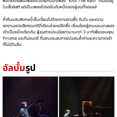
พิเศษแก่แฟนเพลงชาวไทยกับบทเพลง "Kiss The Rain" ที่ไม่ได้อยู่
ในเซ็ตลิสต์ แต่เป็นเพลงโปรดอันดับหนึ่งของผู้ชมทั้งฮอลล์
ค่ำคืนแสนพิเศษนี้เต็มเปี่ยมไปด้วยความซาบซึ้ง กินใจ และความ
งดงามของเสียงดนตรีที่เรียบง่ายแต่ลึกซึ้ง เชื่อมโยงผู้คนและบทเพลง
เข้าเป็นหนึ่งเดียวกัน ผู้ชมต่างปรบมือยาวนานกว่า 3 นาทีเพื่อขอบคุณ
Yiruma และทีมดนตรี ที่มอบประสบการณ์แสนล้ำค่าและความทรงจำ
ที่ไม่มีวันลืม
อัลบั้ม
รูป