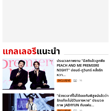
แกลเลอรี
แนะนำ
ประมวลภาพงาน “มีสติแล้วลูกพีช
PEACH AND ME PREMIERE
NIGHT” ปอนด์-ภูวินทร์ คลั่งรัก
หวา...
EXCLUSIVE
: 16
“ช่วงเวลาที่ไม่ได้เจอกันพิสูจน์แล้วว่า
รักแท้จะไม่มีวันจางหาย” ประมวล
ภาพ JAEHYUN กับแฟน...
EXCLUSIVE
: 10