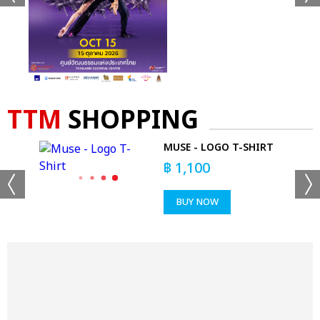
TTM
SHOPPING
OUR
MUSE - LOGO T-SHIRT
฿
1,100
BUY NOW