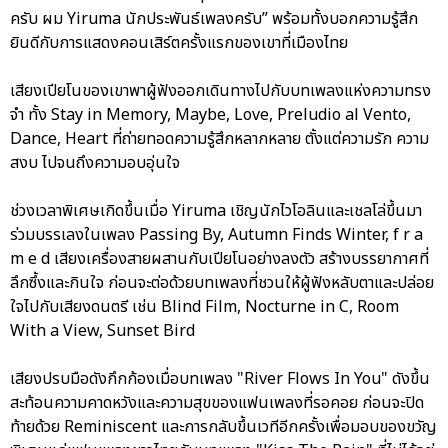
ครับ ผม Yiruma นักประพันธ์เพลงครับ” พร้อมทั้งบอกความรู้สึก
ยินดีกับการแสดงคอนเสิร์ตครั้งแรกของเขาที่เมืองไทย
เสียงเปียโนของเขาพาผู้ฟังออกเดินทางไปกับบทเพลงแห่งความทรง
จำ ทั้ง Stay in Memory, Maybe, Love, Preludio al Vento,
Dance, Heart ที่ถ่ายทอดความรู้สึกหลากหลาย ตั้งแต่ความรัก ความ
สงบ ไปจนถึงความอบอุ่นใจ
ช่วงเวลาพิเศษเกิดขึ้นเมื่อ Yiruma เชิญนักไวโอลินและเชลโล่ขึ้นมา
ร่วมบรรเลงในเพลง Passing By, Autumn Finds Winter, f r a
m e d เสียงเครื่องสายผสานกับเปียโนอย่างลงตัว สร้างบรรยากาศที่
ลึกซึ้งและกินใจ ก่อนจะต่อด้วยบทเพลงที่ชวนให้ผู้ฟังหลับตาและปล่อย
ใจไปกับเสียงดนตรี เช่น Blind Film, Nocturne in C, Room
With a View, Sunset Bird
เสียงปรบมือดังกึกก้องเมื่อบทเพลง "River Flows In You" ดังขึ้น
สะท้อนความคาดหวังและความสุขของแฟนเพลงที่รอคอย ก่อนจะปิด
ท้ายด้วย Reminiscent และการกลับขึ้นเวทีอีกครั้งเพื่อมอบของขวัญ