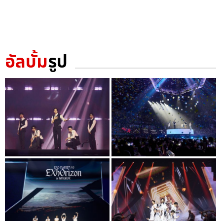
อัลบั้ม
รูป