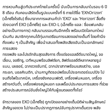
การหวนคืนสู่เวทีประเทศไทยในครั้งนี้ นับเป็นการกลับมาในรอบ 6 ปี
8 เดือน กับคอนเสิร์ตเต็มรูปแบบครั้งที่ 6 ภายใต้ชื่อ ‘EXhOrizon’
(เอ็กซ์โซไรซัน) ซึ่งมาจากการผสานคำว่า ‘EXO’ และ ‘Horizon’ สื่อถึง
ช่วงเวลาที่ EXO (เอ็กซ์โซ) และ EXO-L (เอ็กซ์โซ-แอล : ชื่อแฟนคลับ
อย่างเป็นทางการ) กลับมาบรรจบกันอีกครั้ง พร้อมเปิดโลกบทใหม่
ร่วมกัน สมาชิกทุกคนได้ทุ่มเทเตรียมการแสดงอย่างเต็มที่ โดยคำนึง
ถึงแฟน ๆ เป็นสำคัญ เพื่อนำเสนอทั้งพลังเสียงอันเป็นเอกลักษณ์
การแสดง
ทรงพลัง และโปรดักชันสุดอลังการ ตั้งแต่จอแอลอีดีขนาดใหญ่, จอ
เลื่อน, จอซีทรู, เวทีหมุนพร้อมลิฟต์ยก, ลิฟต์แอลอีดีหลากหลายรูป
แบบ, เลเซอร์, ฉากดวงจันทร์, ฉากปราสาทพร้อมแสงสว่าง, บอล
กระจก, บอลคิเนติก, ม่านคาบูกิดรอปพร้อมโปรเจกเตอร์แมปปิง ไป
จนถึงไพโรเทคนิค, เครื่องยิงคอนเฟตติ, เครื่องพ่นหมอก, เครื่อง
สร้างควันต่ำ, เครื่องฟองสบู่หมอก และพร็อปประกอบการแสดง ที่ช่วย
สร้างประสบการณ์อันยิ่งใหญ่ให้กับผู้ชมตลอดทั้งโชว์
จักรวาลของ EXO (เอ็กซ์โซ) ถูกเปิดออกอย่างเต็มมิติผ่านสัญลักษณ์
สำคัญของวง ไม่ว่าจะเป็นปรากฏการณ์จันทรุปราคาเต็มดวง พลัง