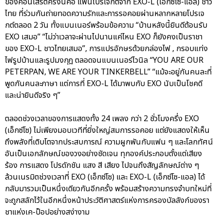
ของคอนเสิร์ตครั้งนี้คือ แฟนโปรเจกต์จาก EXO-L (เอ็กซ์โซ-แอล) ชาว
ไทย ที่ร่วมกันถ่ายทอดความรักและการรอคอยผ่านหลากหลายโปรเจ
กต์ตลอด 2 วัน ทั้งแบนเนอร์พร้อมข้อความ “บ้านหลังนี้ยินดีต้อนรับ
EXO เสมอ” “ไม่ว่าเวลาจะผ่านไปนานแค่ไหน EXO ก็ยังคงเป็นราชา
ของ EXO-L ชาวไทยเสมอ”, การแปรอักษรด้วยกล่องไฟ , กรอบแท่ง
ไฟรูปบ้านและรูปมงกุฎ ตลอดจนแบนเนอร์ไวนิล “YOU ARE OUR
PETERPAN, WE ARE YOUR TINKERBELL” “แม้จะอยู่กันคนละที่
พูดกันคนละภาษา แต่การที่ EXO-L ได้มาพบกับ EXO นับเป็นโชคดี
และน่ายินดีจริง ๆ”
ตลอดช่วงเวลาของการแสดงทั้ง 24 เพลง กว่า 2 ชั่วโมงครึ่ง EXO
(เอ็กซ์โซ) ไม่เพียงมอบเวทีที่ยิ่งใหญ่สมการรอคอย แต่ยังแสดงให้เห็น
ถึงพลังที่เติบโตจากประสบการณ์ ความผูกพันกับแฟน ๆ และโลกทัศน์
อันเป็นเอกลักษณ์ของวงอย่างชัดเจน ทุกองค์ประกอบตั้งแต่เสียง
ร้อง การแสดง โปรดักชัน แสง สี เสียง ไปจนถึงสัญลักษณ์ต่าง ๆ
ล้วนเนรมิตช่วงเวลาที่ EXO (เอ็กซ์โซ) และ EXO-L (เอ็กซ์โซ-แอล) ได้
กลับมารวมเป็นหนึ่งเดียวกันอีกครั้ง พร้อมสร้างความทรงจำบทใหม่ที่
จะถูกสลักไว้ในอีกหนึ่งหน้าประวัติศาสตร์แห่งการครองบัลลังก์ของรา
ชาแห่งเค-ป็อปอย่างสง่างาม