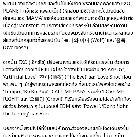
พิเศษของแต่ละสมาชิก และต้นไม้แห่งชีวิต พร้อมปลุกพลังของ EXO
PLANET (เอ็กซ์โซ แพลนเน็ต) ให้กลับมามีชีวิตอีกครั้งด้วยบีตอัน
ฮึกเหิมของ ‘MAMA’ รายล้อมด้วยกองทัพแดนเซอร์ในชุดคลุมสีดำ ต่อ
เนื่องสู่ ‘Monster’ ท่ามกลางเสียงเชียร์กระหึ่ม ก่อนยกระดับความ
เข้มข้นด้วยฉากการหลอมรวมกันของดวงจันทร์ขนาดใหญ่ และลำแสง
สีแดงที่ปกคลุมทั่วทั้งอารีน่าใน ‘ 늑대와 미녀 (Wolf)’ และ ‘중독
(Overdose)’
จากนั้น EXO (เอ็กซ์โซ) ปรับอุณหภูมิของโชว์ให้ร้อนแรงขึ้น ด้วยการ
แสดงที่ถ่ายทอดเสน่ห์แบบผู้ใหญ่อย่างมีชั้นเชิงผ่าน ‘PLAYBOY’,
‘Artificial Love’, ‘전야 (前夜) (The Eve)’ และ ‘Love Shot’ ก่อน
พาแฟน ๆ เข้าสู่พาเหรดเพลงฮิตที่คิดถึง ทั้งเมดเลย์เพลงไตเติลอย่าง
‘Tempo’, ‘Ko Ko Bop’, ‘CALL ME BABY’ รวมถึง ‘LOVE ME
RIGHT’ และ ‘으르렁 (Growl)’ ที่เรียกเสียงร้องตามได้อย่างกึกก้อง
ต่อด้วยช่วงสนุก ๆ ในเมดเลย์ EDM อย่าง ‘Power’, ‘Don’t fight
the feeling’ และ ‘Run’
นอกจากนี้ ยังมีโซโล่ที่ขับเสน่ห์เฉพาะตัวของสมาชิกให้โดดเด่นยิ่งขึ้น
และช่วยเสริมอรรถรสของการแสดงได้อย่างยอดเยี่ยม ไม่ว่าจะเป็น