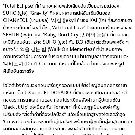
‘Total Eclipse’ ที่ถ่ายทอดผ่านพลังเสียงอันเปี่ยมอารมณ์ของ
SUHO (ซูโฮ), ‘Gravity’ ที่ผสมผสานเสน่ห์อันเข้มข้นของ
CHANYEOL (ชานยอล), ‘지킬 (Jekyll)’ ของ KAI (ไค) ที่สะกดสายตา
ด้วยการเต้นอย่างพลิ้วไหว, ‘Artificial Love’ ที่เผยความร้อนแรงของ
SEHUN (เซฮุน) และ ‘Baby, Don’t Cry (인어의 눈물)’ ที่ถ่ายทอด
เคมีอันอบอุ่นระหว่าง SUHO (ซูโฮ) กับ D.O. (ดีโอ) ต่อด้วยเพลงซึ้ง ๆ
อย่าง ‘기억을 걷는 밤 (Walk On Memories)’ ที่นำเสนอภาพ
ความทรงจำผ่านการฉายโปรเจกเตอร์บนม่านคาบูกิอย่างงดงาม และ
‘나비소녀 (Don’t Go)’ บนเวทีหมุนที่โอบล้อมด้วยแสงเลเซอร์รูป
ผีเสื้ออันตราตรึง
ไฮไลต์ช่วงท้ายของคอนเสิร์ตถูกออกแบบให้ยิ่งใหญ่สมศักดิ์ศรีราชา
แห่งเค-ป็อป เริ่มจาก ‘EL DORADO’ ที่ยิงเลเซอร์เปิดฉากปราสาทสี
ทองตระการตาและดาบแสง ก่อนไประเบิดพลังผ่านกรุ๊ปแดนซ์ใน
‘Back It Up’ ต่อเนื่องกับ ‘Forever’ ที่ใช้มงกุฎเป็นของสำคัญ
เปรียบดั่ง “สิ่งล้ำค่าที่ต้องปกป้อง” แล้วเชื่อมเข้าสู่เพลงไตเติลล่าสุด
‘Crown’ ตอกย้ำการหวนคืนสู่บัลลังก์ พร้อมพาผู้ชมขึ้นสู่จุดสูงสุดของ
ค่ำคืนอย่างสมบูรณ์แบบอีกหนึ่งภาพจำสำคัญที่เติมเต็มความหมาย