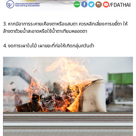
3. หากมีอาการระคายเคืองตาหรือแสบตา ควรหลีกเลี่ยงการขยี้ตา ให้
ล้างตาด้วยน้ำสะอาดหรือใช้น้ำตาเทียมหยอดตา
4. งดการเผาใบไม้ เผาขยะที่ก่อให้เกิดกลุ่มควันดำ