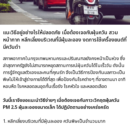
แนะวิธีอยู่อย่างไรให้ปลอดภัย เมื่อต้องเจอกับฝุ่นควัน สวม
หน้ากาก หลีกเลี่ยงบริเวณที่มีฝุ่นละออง งดการใช้เครื่องยนต์ที่
มีควันดำ
สภาพอากาศในกรุงเทพมหานครและปริมณฑลยังคงหน้าเป็นห่วง ซึ่ง
ล่าสุดภาครัฐยังไม่สามารถหยุดสถานการณ์ฝุ่นควันได้ในเร็ววัน ดังนั้น
การรู้จักดูแลตัวเองและคนที่คุณรัก จึงเป็นวิธีการป้องกันมลภาวะเป็น
พิษไม่ให้เข้าสู่ร่างกายได้ดีที่สุด เพื่อป้องกันโรคต่างๆ ที่อาจตามมา อาทิ
หอบหืด โรคหลอดลมอุดกั้นเรื้อรัง โรคหัวใจ และหลอดเลือด
วันนี้เราจึงขอแนะนำวิธีง่ายๆ เมื่อต้องเจอกับภาวะวิกฤตฝุ่นควัน
PM 2.5 ฝุ่นละอองขนาดเล็ก ได้ปฏิบัตตามอย่างเคร่งครัด
1. หลีกเลี่ยงบริเวณที่มีฝุ่นละออง ควันพิษเป็นจำนวนมาก