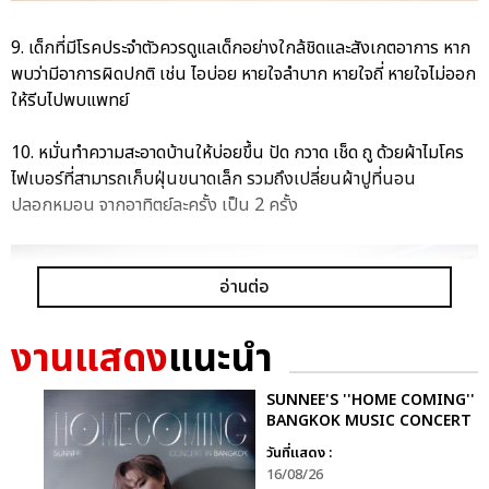
9. เด็กที่มีโรคประจำตัวควรดูแลเด็กอย่างใกล้ชิดและสังเกตอาการ หาก
พบว่ามีอาการผิดปกติ เช่น ไอบ่อย หายใจลำบาก หายใจถี่ หายใจไม่ออก
ให้รีบไปพบแพทย์
10. หมั่นทำความสะอาดบ้านให้บ่อยขึ้น ปัด กวาด เช็ด ถู ด้วยผ้าไมโคร
ไฟเบอร์ที่สามารถเก็บฝุ่นขนาดเล็ก รวมถึงเปลี่ยนผ้าปูที่นอน
ปลอกหมอน จากอาทิตย์ละครั้ง เป็น 2 ครั้ง
อ่านต่อ
งานแสดง
แนะนำ
SUNNEE'S ''HOME COMING''
BANGKOK MUSIC CONCERT
วันที่แสดง :
16/08/26