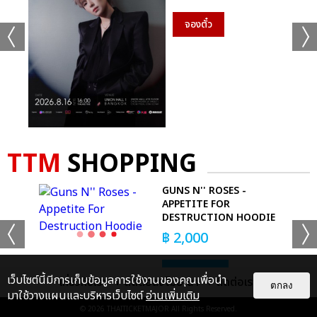
จองตั๋ว
11. หลังเสื้อผ้าที่ตากไว้แห้งแล้ว ให้รีบเก็บเข้ามาในบ้าน ไม่ควรตากทิ้ง
ไว้ เนื่องจากฝุ่นละอองอาจเกาะสะสมในเนื้อผ้า
12. ติดตามสถานการณ์ฝุ่นละอองขนาดเล็ก PM2.5 ในเว็บไซต์กรม
TTM
SHOPPING
อนามัย
www.anamai.moph.go.th
หรือแอพพลิเคชั่น
Air4thai
ของกรมควบคุมมลพิษ
GUNS N'' ROSES -
APPETITE FOR
ล่าสุดวันนี้(18 มกราคม 2562) กองจัดการคุณภาพอากาศและเสียง
DESTRUCTION HOODIE
กรมควบคุมมลพิษ รายงานสภาพอากาศ หลายพื้นที่กรุงเทพฯ และ
฿
2,000
ปริมณฑล คุณภาพอากาศอยู่ในระดับคุณภาพปานกลางถึงเริ่มมีผลก
ระทบต่อสุขภาพ ยังไงก็ดูแลสุขภาพกันด้วยนะคะ
BUY NOW
เว็บไซต์นี้มีการเก็บข้อมูลการใช้งานของคุณเพื่อนำ
เกี่ยวกับเรา
ติดต่อลงโฆษณา
ติดต่อเรา
ตกลง
มาใช้วางแผนและบริหารเว็บไซต์
อ่านเพิ่มเติม
ขอบคุณข้อมูลจาก กรมอนามัย, กรมควบคุมมลพิษ
© 2026
THAITICKETMAJOR
All Rights Reserved.