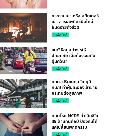
กระดาษเมา หรือ สติกเกอร์
เมา สารเสพติดชนิดใหม่
อันตรายถึงชีวิต
ไลฟ์สไตล์
แนะวิธีอยู่อย่างไรให้
ปลอดภัย เมื่อต้องเจอกับ
ฝุ่นควัน?
ไลฟ์สไตล์
กทม. ปริมณฑล วิกฤติ
หนัก! ค่าฝุ่นละอองเข้าข่าย
กระทบต่อสุขภาพ
ไลฟ์สไตล์
กลุ่มโรค NCDS ทำเสียชีวิต
35 ล้านคนต่อปี ป้องกันได้
แค่เปลี่ยนพฤติกรรม
ไลฟ์สไตล์