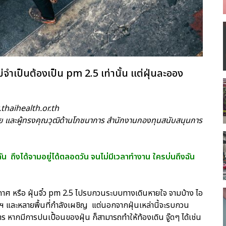
่จำเป็นต้องเป็น pm 2.5 เท่านั้น แต่ฝุ่นละออง
้
.thaihealth.or.th
ัย และผู้ทรงคุณวุฒิด้านโภชนาการ สำนักงานกองทุนสนับสนุนการ
ึงฉัน ถึงได้จามอยู่ได้ตลอดวัน จนไม่มีเวลาทำงาน ใครบ่นถึงฉัน
กาศ หรือ ฝุ่นจิ๋ว pm 2.5 ไปรบกวนระบบทางเดินหายใจ จามบ้าง ไอ
ฯ และหลายพื้นที่กำลังเผชิญ แต่นอกจากฝุ่นเหล่านี้จะรบกวน
ากมีการปนเปื้อนของฝุ่น ก็สามารถทำให้ท้องเดิน จู๊ดๆ ได้เช่น