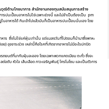
คุณวุฒิด้านโภชนาการ สำนักงานกองทุนสนับสนุนการสร้าง
งการปนเปื้อนอาหารไม่ใช่เฉพาะช่วงนี้ และไม่จำเป็นต้องเป็น pm
ู่ในอาหารได้ กินเข้าไปแล้วมันก็เป็นอาหารปนเปื้อนนั่นเอง โดย
ร ซึ่งไม่ใช่แค่ฝุ่นเท่านั้น แต่แมลงวันที่ไปตอมก็นำมาซึ่งพาหะ
ย) อุจจาระร่วง เหล่านี้คือโรคที่เกิดจากอาหารไม่มีอะไรปกปิด
ถยนต์ที่มากับฝุ่นละออง โดยเฉพาะพวกแคดเมียม ตะกั่ว ซึ่งจะ
ลต่อตับ หัวใจ เส้นเลือด ภาวะเจริญพันธุ์ โครโมโซม และเป็นตัวการ