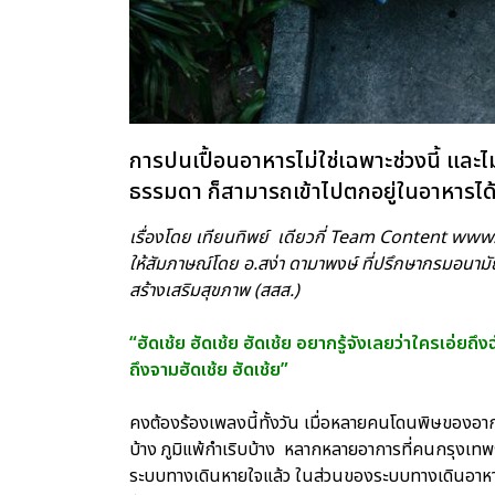
การปนเปื้อนอาหารไม่ใช่เฉพาะช่วงนี้ และไม
ธรรมดา ก็สามารถเข้าไปตกอยู่ในอาหารได
เรื่องโดย เทียนทิพย์ เดียวกี่ Team Content www
ให้สัมภาษณ์โดย อ.สง่า ดามาพงษ์ ที่ปรึกษากรมอนาม
สร้างเสริมสุขภาพ (สสส.)
“ฮัดเช้ย ฮัดเช้ย ฮัดเช้ย อยากรู้จังเลยว่าใครเอ่ยถ
ถึงจามฮัดเช้ย ฮัดเช้ย”
คงต้องร้องเพลงนี้ทั้งวัน เมื่อหลายคนโดนพิษของอา
บ้าง ภูมิแพ้กำเริบบ้าง หลากหลายอาการที่คนกรุงเทพ
ระบบทางเดินหายใจแล้ว ในส่วนของระบบทางเดินอาหาร ห