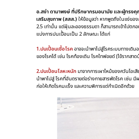
อ.สง่า ดามาพงษ์ ที่ปรึกษากรมอนามัย และผู้ทรง
เสริมสุขภาพ (สสส.)
ให้ข้อมูลว่า หากพูดถึงในแง่ขอ
2.5 เท่านั้น แต่ฝุ่นละอองธรรมดา ก็สามารถเข้าไปตกอย
แบ่งการปนเปื้อนเป็น 2 ลักษณะ ได้แก่
1.ปนเปื้อนเชื้อโรค
อาจจะนำพาไปสู่โรคระบบทางเดินอาหา
ของโรคได้ เช่น โรคท้องเดิน โรคไทฟอยด์ (ไข้รากสาดน้อ
2.ปนเปื้อนโลหะหนัก
มาจากการเผาไหม้ของควันไอเสียร
นำพาไปสู่ โรคที่อันตรายต่อร่างกายสารพัดโรค เช่น มีผ
ก่อให้เกิดโรคมะเร็ง และความพิการแต่กำเนิดอีกด้วย