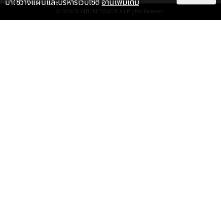
มาใช้วางแผนและบริหารเว็บไซต์
อ่านเพิ่มเติม
© 2026
THAITICKETMAJOR
All Rights Reserved.
เรื่อง
แนะนำ
หล่อจนหัวใจเต้นแรง! แบมแบม ขึ้น
แท่น YSL BEAUTY MUSE คนล่าสุด
ของเมืองไทย