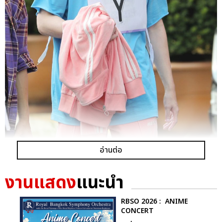
อ่านต่อ
งานแสดง
แนะนำ
จางจุน Golden Child
RBSO 2026 : ANIME
CONCERT