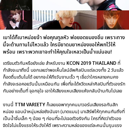
เบาได้ก็เบาหน่อยจ้า พ่อคุณทูลหัว พ่อยอดขมองอิ่ม เพราะทาง
นี้จะต้านทานไม่ไหวแล้ว ใครมียาดมยาหม่องขอให้พกไว้ให้
พร้อม เพราะพวกเขาจะทำให้คุณใจเหลวเป็นน้ำแน่นอน!
เตรียมตัวกันหรือยังเอ่ย สำหรับงาน
KCON 2019 THAILAND
ที่
กำลังจะมาถึงนี้ บอกเลยว่าพอเห็นไลน์อัพศิลปินแต่ละวงทั้ง 2 วันแล้ว
ก็อดตื่นเต้นไมได้ อยากจะให้ถึงวันงานเร็ว ๆ เชื่อว่าใครหลายคนคง
กำลังจะรอคอยวันนั้นเหมือนกัน เพื่อที่จะได้หวีดเหล่าศิลปินที่ตัวเองรัก
กันอย่างเต็มที่ จุอกจุใจ เอาให้เสียงแหบเสียงแห้งกลับบ้านกันไปเลย
งานนี้
TTM VARIETY
ก็เลยขอพาทุกคนมาวอร์มเสียงรอกันสัก
หน่อย แอบนำหนุ่มหล่อซังนัมจา (มาดแมน) มาเสิร์ฟให้ทุกคนกันถึงที่
เป็นน้ำจิ้มเล็ก ๆ น้อย ๆ ก่อนที่จะไปเจอตัวจริงกัน ใครที่คิดว่าตัวเอง
จิตใจไม่แข็งแรงให้ระวังให้ดี เพราะความหล่อของแต่ละคนนั้นรุนแรง