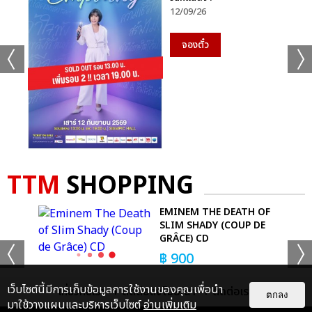
12/09/26
จองตั๋ว
TTM
SHOPPING
ชั้นวางของ
FALO
EMINEM THE DEATH OF
ต่อมาที่
โต๊ะห้องนั่งเล่น โต๊ะคอนโซล และชั้นวางของ
เฟอร์นิเจอร์
SLIM SHADY (COUP DE
กลุ่มนี้มักถูกจัดวางให้อยู่ในระยะใกล้เคียงกัน จึงควรเลือกให้เป็นชิ้นที่
GRÂCE) CD
มีดีไซน์เดียวกัน โดยความเรียบหรูนั้นสามารถเลือกได้จากชิ้นที่มีการ
฿
900
ผสมผสานของวัสดุสองชนิดเข้าด้วยกัน อาทิ ไม้กับทองเหลือง
(Brass) รวมถึงเรื่องขนาดที่ต้องดูให้เหมาะสมกับพื้นที่ด้วยเช่นกัน
เว็บไซต์นี้มีการเก็บข้อมูลการใช้งานของคุณเพื่อนำ
เกี่ยวกับเรา
ติดต่อลงโฆษณา
ติดต่อเรา
BUY NOW
ตกลง
มาใช้วางแผนและบริหารเว็บไซต์
อ่านเพิ่มเติม