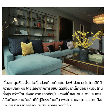
เริ่มจากมุมห้องนั่งเล่นที่จะต้องมีไอเท็มเด่น
โซฟาตัวยาว
ในโทนสีที่มี
ความแปลกใหม่ โดยเลือกจากการขยับเฉดสีขึ้นมาเล็กน้อย ให้เป็นโทน
ที่อยู่ระหว่างโทนสีหลัก อาทิ เฉดที่อยู่ระหว่างสีน้ำเงินกับสีเทา และเพิ่ม
สีสันด้วยหมอนใบเล็กที่มีคู่สีตรงข้ามกัน เพราะความสนุกของโทนสีจะ
ช่วยทำให้บรรยากาศภายในบ้านน่าอยู่มากยิ่งขึ้น