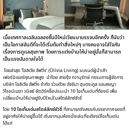
เมื่อเทศกาลเฉลิมฉลองขึ้นปีใหม่เวียนมาบรรจบอีกครั้ง ก็นับว่า
เป็นโอกาสอันดีที่จะได้เริ่มต้นทำสิ่งใหม่ๆ บางคนอาจใส่ใจกับ
เรื่องการดูแลสุขภาพ โดยการแต่งบ้านให้น่าอยู่นั้นก็สามารถ
เป็นแรงบันดาลใจได้
โดยล่าสุด ‘โอลิเวีย ลีฟวิ่ง’ (Olivia Living) แบรนด์ผู้นำเข้า
เฟอร์นิเจอร์คุณภาพสูง นำโดย สายรุ้ง ภวานุรักษ์ กรรมการผู้จัดการ
บริษัท โอลิเวีย ลีฟวิ่ง จำกัด ร่วมด้วย อัจจิมา ฮุนตระกูล และสรญา
วิโรจน์เมฆา วนิชย์ จัดเวิร์คช็อปแนะนำ 10 ไอเท็มเด่นที่ต้องมี เพื่อ
เปลี่ยนบ้านให้น่าอยู่รับปีใหม่ในสไตล์ลักซ์ชัวรี่
โดย
10 ไอเท็มเด่นสไตล์ลักซ์ชัวรี่
ที่สามารถรังสรรค์บรรยากาศของที่
อยู่อาศัยให้น่าอยู่ขึ้นได้ เริ่มจากมุมห้องนั่งเล่นที่จะต้องมีไอเท็มเด่น
ได้แก่