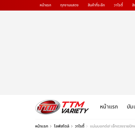
หน้าแรก
ทุกงานแสดง
สินค้าที่ระลึก
วาไรตี้
สิ
หน้าแรก
บัน
หน้าแรก
ไลฟ์สไตล์
วาไรตี้
แม่นบอกต่อ! เช็กดวงรายปักษ