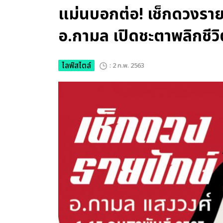
แม่นบอกต่อ! เช็กดวงรายป
อ.กามล เปิดชะตาพลิกชีวิ
ไลฟ์สไตล์
: 2 ก.พ. 2563