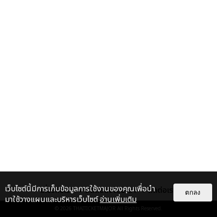
เว็บไซต์นี้มีการเก็บข้อมูลการใช้งานของคุณเพื่อนำ
เกี่ยวกับเรา
ติดต่อลงโฆษณา
ติดต่อเรา
ตกลง
มาใช้วางแผนและบริหารเว็บไซต์
อ่านเพิ่มเติม
© 2026
THAITICKETMAJOR
All Rights Reserved.