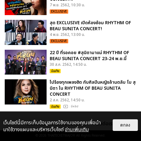
7 พ.ย. 2562, 10:30 น.
EXCLUSIVE
สุด EXCLUSIVE เปิดห้องซ้อม RHYTHM OF
BEAU SUNITA CONCERT!
4 พ.ย. 2562, 13:00 น.
EXCLUSIVE
22 ปี ที่รอคอย #สุนิตามาแน่ RHYTHM OF
BEAU SUNITA CONCERT 23-24 พ.ย.นี้
30 ส.ค. 2562, 14:50 น.
บันเทิง
ไปร้องทุกเพลงฮิต กับศิลปินหญิงล้านตลับ โบ สุ
นิตา ใน RHYTHM OF BEAU SUNITA
CONCERT
2 ส.ค. 2562, 14:50 น.
บันเทิง
: มีคลิป
เว็บไซต์นี้มีการเก็บข้อมูลการใช้งานของคุณเพื่อนำ
เกี่ยวกับเรา
ติดต่อลงโฆษณา
ติดต่อเรา
ตกลง
มาใช้วางแผนและบริหารเว็บไซต์
อ่านเพิ่มเติม
© 2026
THAITICKETMAJOR
All Rights Reserved.