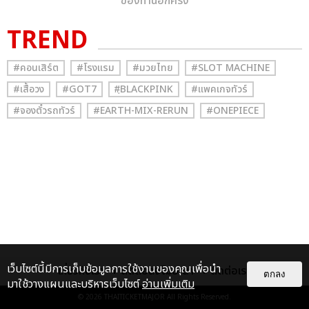
ของท่านอีกครั้ง
TREND
#คอนเสิร์ต
#โรงแรม
#มวยไทย
#SLOT MACHINE
#เสื้อวง
#GOT7
#ฺBLACKPINK
#แพคเกจทัวร์
#จองตั๋วรถทัวร์
#EARTH-MIX-RERUN
#ONEPIECE
เว็บไซต์นี้มีการเก็บข้อมูลการใช้งานของคุณเพื่อนำ
เกี่ยวกับเรา
ติดต่อลงโฆษณา
ติดต่อเรา
ตกลง
มาใช้วางแผนและบริหารเว็บไซต์
อ่านเพิ่มเติม
© 2026
THAITICKETMAJOR
All Rights Reserved.