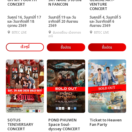
OH MY FOURTH
SKY NANI S to the
GEMINI ART-
CONCERT
N FANCON
VENTURE
CONCERT
วันศุกร์ 16, วันเสาร์ที่ 17
วันเสาร์ที่ 19 และ วัน
วันศุกร์ที่ 4, วันเสาร์ที่ 5
และ วันอาทิตย์ที่ 18
อาทิตย์ที่ 20 กันยายน
และ วันอาทิตย์ที่ 6
ตุลาคม 2569
2569
กันยายน 2569
BITEC LIVE
ธันเดอร์โดม เมืองทอง
BITEC LIVE
ธานี
เร็วๆนี้
ซื้อบัตร
ซื้อบัตร
SOTUS
POND PHUWIN
Ticket to Heaven
TENIVERSARY
Space Soul-
Fan Party
CONCERT
dyssey CONCERT