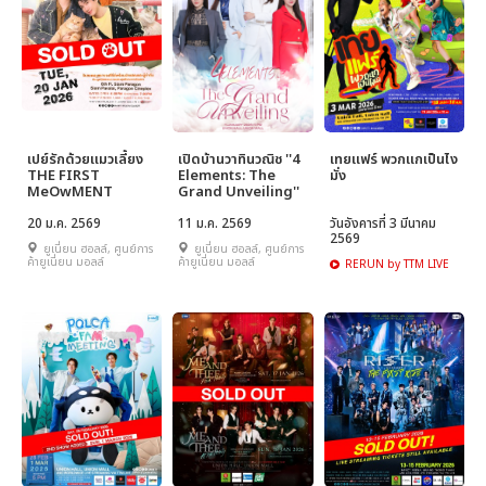
เปย์รักด้วยแมวเลี้ยง
เปิดบ้านวาทินวณิช ''4
เทยแฟร์ พวกแกเป็นไง
THE FIRST
Elements: The
มั่ง
MeOwMENT
Grand Unveiling''
20 ม.ค. 2569
11 ม.ค. 2569
วันอังคารที่ 3 มีนาคม
2569
ยูเนี่ยน ฮอลล์, ศูนย์การ
ยูเนี่ยน ฮอลล์, ศูนย์การ
ค้ายูเนี่ยน มอลล์
ค้ายูเนี่ยน มอลล์
RERUN by TTM LIVE