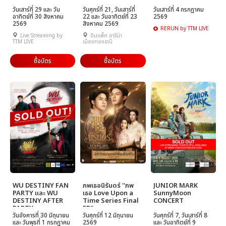
วันเสาร์ที่ 29 และ วัน
วันศุกร์ที่ 21, วันเสาร์ที่
วันเสาร์ที่ 4 กรกฎาคม
อาทิตย์ที่ 30 สิงหาคม
22 และ วันอาทิตย์ที่ 23
2569
2569
สิงหาคม 2569
RERUN by TTM LIVE
Live Streaming by
อิมแพ็ค อารีน่า
TTM LIVE
เมืองทองธานี
ซื้อบัตร
ซื้อบัตร
WU DESTINY FAN
ภพเธอนิรันดร์ ''ภพ
JUNIOR MARK
PARTY และ WU
เธอ Love Upon a
SunnyMoon
DESTINY AFTER
Time Series Final
CONCERT
PARTY
EP''
วันอังคารที่ 30 มิถุนายน
วันศุกร์ที่ 12 มิถุนายน
วันศุกร์ที่ 7, วันเสาร์ที่ 8
และ วันพุธที่ 1 กรกฎาคม
2569
และ วันอาทิตย์ที่ 9