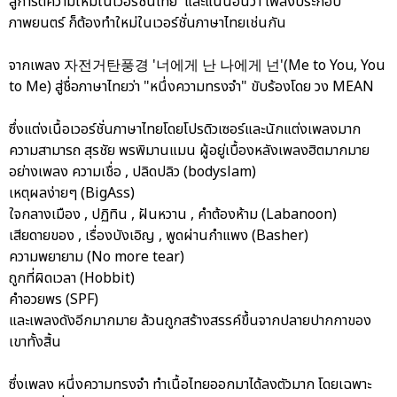
สู่การตีความใหม่ในเวอร์ชั่นไทย และแน่นอนว่า เพลงประกอบ
ภาพยนตร์ ก็ต้องทำใหม่ในเวอร์ชั่นภาษาไทยเช่นกัน
จากเพลง 자전거탄풍경 '너에게 난 나에게 넌'(Me to You, You
to Me) สู่ชื่อภาษาไทยว่า "หนึ่งความทรงจำ" ขับร้องโดย วง MEAN
ซึ่งแต่งเนื้อเวอร์ชั่นภาษาไทยโดยโปรดิวเซอร์และนักแต่งเพลงมาก
ความสามารถ สุรชัย พรพิมานแมน ผู้อยู่เบื้องหลังเพลงฮิตมากมาย
อย่างเพลง ความเชื่อ , ปลิดปลิว (bodyslam)
เหตุผลง่ายๆ (BigAss)
ใจกลางเมือง , ปฏิทิน , ฝันหวาน , คำต้องห้าม (Labanoon)
เสียดายของ , เรื่องบังเอิญ , พูดผ่านกำแพง (Basher)
ความพยายาม (No more tear)
ถูกที่ผิดเวลา (Hobbit)
คำอวยพร (SPF)
และเพลงดังอีกมากมาย ล้วนถูกสร้างสรรค์ขึ้นจากปลายปากกาของ
เขาทั้งสิ้น
ซึ่งเพลง หนึ่งความทรงจำ ทำเนื้อไทยออกมาได้ลงตัวมาก โดยเฉพาะ