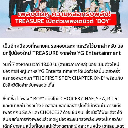
เป็นอีกหนึ่งวงที่หลายคนรอคอยและคาดหวังไว้มากสำหรับ บอ
ยกรุ๊ปน้องใหม่ TREASURE จากค่าย YG Entertainment
วันที่ 7 สิงหาคม เวลา 18.00 น. (ตามเวลาเกาหลี) บอยแบนด์วงใหม่
ของค่ายใหญ่เกาหลี YG Entertainment ได้เปิดตัวอัลบั้มเดี่ยวครั้ง
แรกของพวกเขา “THE FIRST STEP: CHAPTER ONE” พร้อมกับ
มิวสิควิดีโอสำหรับเพลงไตเติ้ล
ซึ่งมีชื่อว่าเพลง “ BOY” แต่งโดย CHOICE37, HAE, Se.A, R.Tee
และสมาชิกในวงอย่าง ชเวฮยอนซอกและฮารุโตะได้เข้าร่วมในการแต่ง
เพลงกกับ Se.A และ CHOICE37 ด้วยเช่นกัน ซึ่งเมือ่ได้ฟังแล้วจะได้
สัมผัสถึงการฟังเพลงแล้วเติดหู มีจังหวะอันทรงพลังเพลงนี้เกี่ยวกับ
เด็กผู้ชายคนหนึ่งที่โดนเสน่ห์ดึงดูดจากหญิงสาวคนหนึ่ง เขาเลยแสดง