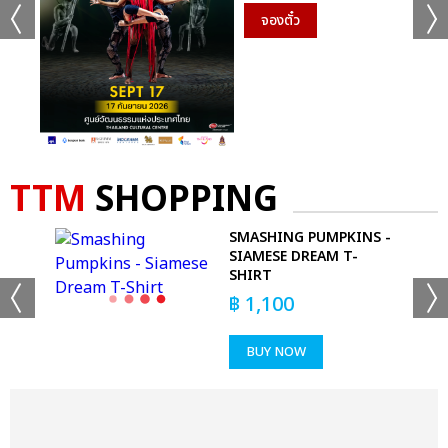
จองตั๋ว
TTM
SHOPPING
ME
SMASHING PUMPKINS -
SIAMESE DREAM T-
SHIRT
฿
1,100
BUY NOW