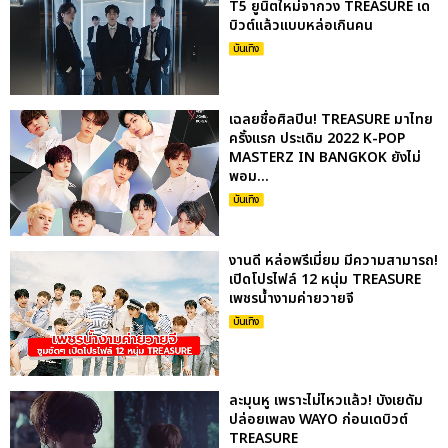
T5 ยูนิตใหม่จากวง TREASURE เด
บิวต์แล้วแบบหล่อเกินคน
บันเทิง
เฉลยชื่อศิลปิน! TREASURE มาไทย
ครั้งแรก ประเดิม 2022 K-POP
MASTERZ IN BANGKOK ยังไม่
พอม...
บันเทิง
งานดี หล่อพรีเมี่ยม มีความสามารถ!
เปิดโปรไฟล์ 12 หนุ่ม TREASURE
เพชรน้ำงามค่ายวายจี
บันเทิง
ละมุนหู เพราะไม่ไหวแล้ว! บังเยดัม
ปล่อยเพลง WAYO ก่อนเดบิวต์
TREASURE