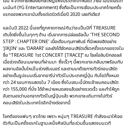
เจน 4 จากค่ายเพลงยักษ์ใหญ่แห่งประเทศเกาหลีใต้ วายจี เอ็นเตอร์เท
นเม้นท์ (YG Entertainment) ซึ่งถือเป็นการเยือนประเทศไทยครั้ง
แรกของพวกเขานับตั้งแต่เดบิวต์เมื่อปี 2020 เลยทีเดียว!
และในปี 2022 นี้เองที่ถูกคาดการณ์กันว่าจะเป็นปีที่ TREASURE
เติบโตยิ่งขึ้นในทุกๆ ด้าน เริ่มจากการปล่อยอัลบั้ม 'THE SECOND
STEP : CHAPTER ONE' เมื่อเดือนกุมภาพันธ์ ที่มีเพลงฮิตอย่าง
‘JIKJIN’ และ ‘DARARI’ และยังได้จัดคอนเสิร์ตเดี่ยวครั้งแรกของวงใน
ชื่อ “TREASURE 1st CONCERT [TRACE]” ณ โซลโอลิมปิกฮอลล์
เมื่อช่วงเดือนเมษายนที่ผ่านมา ซึ่งเร็วๆ นี้พวกเขาจะกลับมาพร้อมกับ
ผลงานอัลบั้มใหม่ในช่วงซัมเมอร์ และตามมาด้วยการทัวร์คอนเสิร์ต
อย่างเต็มรูปแบบเริ่มจากอารีน่าทัวร์ในประเทศญี่ปุ่น กับโชว์ทั้งหมด
กว่า 24 รอบการแสดงใน 7 เมือง ซึ่งในขณะนี้บัตรเข้าชมคอนเสิร์ต
กว่า 155,000 ที่นั่ง ได้จำหน่ายหมดลงแล้วอย่างรวดเร็ว และทำให้ถูก
จับตามองว่านอกจากทัวร์ในญี่ปุ่นแล้ว พวกเขาจะเดินทางไปทัวร์
คอนเสิร์ตในประเทศใดอีกบ้างต่อจากนี้
โชคดีของแฟนๆ ชาวไทย เพราะ หนุ่มๆ TREASURE กำลังจะมาให้เจอ
ตัวกันเป็นครั้งแรกในฐานะหนึ่งศิลปินที่จะร่วมขึ้นแสดงบนเวที