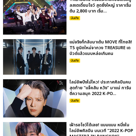
ลสเตเดี้ยมโชว์ สุดยิ่งใหญ่ ราคาเริ่ม
ต้น 2,800 บาท เริ่ม...
บันเทิง
แน่จริงก็กลับมาเต้น MOVE ที่ไทยสิ!
T5 ยูนิตใหม่จากวง TREASURE เด
บิวต์แล้วแบบหล่อเกินคน
บันเทิง
ไลน์อัพปังไม่ไหว! ประกาศศิลปินคน
สุดท้าย “แจ็คสัน หวัง” มาแน่ การัน
ตีความสนุก 2022 K-PO...
บันเทิง
เฝ้ารอโชว์ได้เลย! แบมแบม หนึ่งใน
ไลน์อัพศิลปิน บนเวที “2022 K-POP