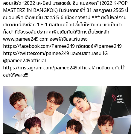
คอนเสิร์ต “2022 เค-ป็อป มาสเตอร์ซ อิน แบงคอก” (2022 K-POP
MASTERZ IN BANGKOK) ในวันอาทิตย์ที่ 31 กรกฎาคม 2565 นี้
ณ อิมแพ็ค เอ็กซิบิชั่น ฮอลล์ 5-6 เมืองทองธานี *** ยังไม่พอ! งาน
เดียวกันนี้ยังมีอีก 1 + 1 ศิลปินเคป็อป ซึ่งไม่ใช่ตัวแถม แต่เป็นตัว
ท็อป!! ที่ต้องรอลุ้นประกาศเพิ่มเติมกันให้ดีทางเว็บไซต์หลัก
www.pamee249.com ออฟฟิเชียลแฟนเพจ
https://facebook.com/Pamee249 ทวิตเตอร์ @pamee249
https://twitter.com/pamee249 และอินสตาแกรม IG
@pamee249official
https://instagram.com/pamee249official/ กดติดตามกันไว้
อย่าให้พลาด!!!