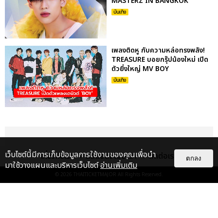
MASTERZ IN BANGKOK”
บันเทิง
เพลงติดหู กับความหล่อทรงพลัง!
TREASURE บอยกรุ๊ปน้องใหม่ เปิด
ตัวยิ่งใหญ่ MV BOY
บันเทิง
เว็บไซต์นี้มีการเก็บข้อมูลการใช้งานของคุณเพื่อนำ
เกี่ยวกับเรา
ติดต่อลงโฆษณา
ติดต่อเรา
ตกลง
มาใช้วางแผนและบริหารเว็บไซต์
อ่านเพิ่มเติม
© 2026
THAITICKETMAJOR
All Rights Reserved.