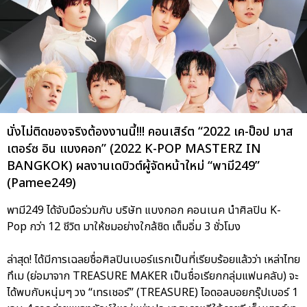
นั่งไม่ติดของจริงต้องงานนี้!!! คอนเสิร์ต “2022 เค-ป็อป มาส
เตอร์ซ อิน แบงคอก” (2022 K-POP MASTERZ IN
BANGKOK) ผลงานเดบิวต์ผู้จัดหน้าใหม่ “พามี249”
(Pamee249)
พามี249 ได้จับมือร่วมกับ บริษัท แบงกอก คอนเนค นำศิลปิน K-
Pop กว่า 12 ชีวิต มาให้ชมอย่างใกล้ชิด เต็มอิ่ม 3 ชั่วโมง
ล่าสุด! ได้มีการเฉลยชื่อศิลปินเบอร์แรกเป็นที่เรียบร้อยแล้วว่า เหล่าไทย
ทึเม (ย่อมาจาก TREASURE MAKER เป็นชื่อเรียกกลุ่มแฟนคลับ) จะ
ได้พบกับหนุ่มๆ วง “เทรเชอร์” (TREASURE) ไอดอลบอยกรุ๊ปเบอร์ 1