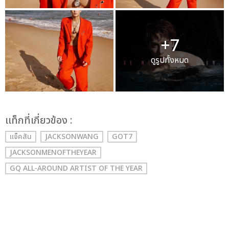
+7
ดูรูปทั้งหมด
เเท็กที่เกี่ยวข้อง :
แจ็คสัน
JACKSONWANG
GOT7
JACKSONMENOFTHEYEAR
GQ ALL-AROUND ARTIST OF THE YEAR