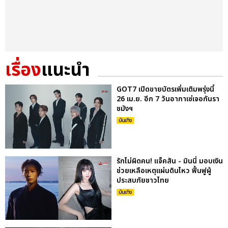
เรื่อง
แนะนำ
GOT7 เปิดขายบัตรเพิ่มเติมพรุ่งนี้
26 เม.ย. อีก 7 วันอากาเซ่เจอกันรา
ชมังฯ
บันเทิง
รักไม่ผิดคน! แจ็คสัน - มินนี่ มอบเงิน
ช่วยเหลือเหตุแผ่นดินไหว ฟื้นฟูผู้
ประสบภัยชาวไทย
บันเทิง