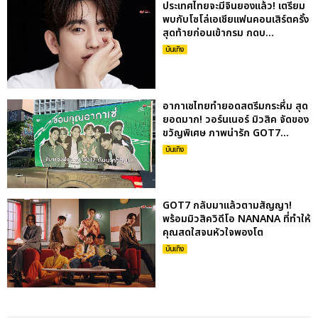
ประเทศไทยจะมีจินยองแล้ว! เตรียม
พบกับโซโล่เอเชียแฟนคอนเสิร์ตครั้ง
สุดท้ายก่อนเข้ากรม กดบ...
บันเทิง
อากาเซไทยทำยอดสตรีมกระหึ่ม สุด
ยอดมาก! วอร์นเนอร์ มิวสิค จัดของ
ขวัญพิเศษ ภาพน่ารัก GOT7...
บันเทิง
GOT7 กลับมาแล้วตามสัญญา!
พร้อมมิวสิควิดีโอ NANANA ที่ทำให้
คุณสดใสจนหัวใจพองโต
บันเทิง