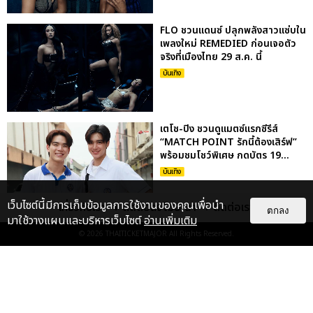
FLO ชวนแดนซ์ ปลุกพลังสาวแซ่บใน
เพลงใหม่ REMEDIED ก่อนเจอตัว
จริงที่เมืองไทย 29 ส.ค. นี้
บันเทิง
เตโช-ปิง ชวนดูแมตซ์แรกซีรีส์
“MATCH POINT รักนี้ต้องเสิร์ฟ”
พร้อมชมโชว์พิเศษ กดบัตร 19...
บันเทิง
เว็บไซต์นี้มีการเก็บข้อมูลการใช้งานของคุณเพื่อนำ
เกี่ยวกับเรา
ติดต่อลงโฆษณา
ติดต่อเรา
ตกลง
มาใช้วางแผนและบริหารเว็บไซต์
อ่านเพิ่มเติม
เก็บตกภาพ NATORI กลับมาครั้งนี้
© 2026
THAITICKETMAJOR
All Rights Reserved.
ยิ่งใหญ่กว่าเดิม ระเบิดความมันส์สุด
เร้าใจใน NATORI ONE-...
บันเทิง
: 5