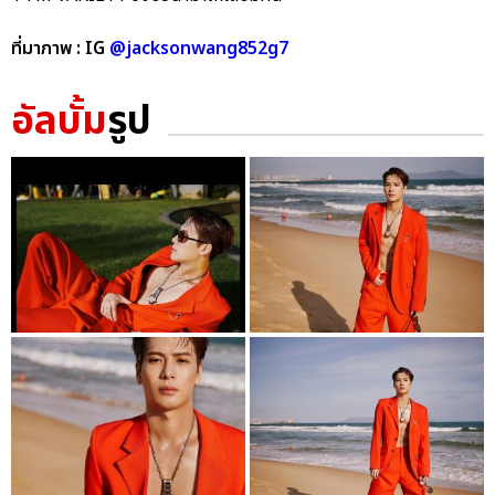
ที่มาภาพ : IG
@jacksonwang852g7
อัลบั้ม
รูป