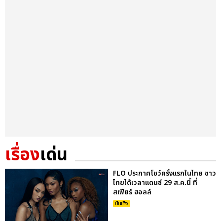
เรื่อง
เด่น
FLO ประกาศโชว์ครั้งแรกในไทย ชาว
ไทยได้เวลาแดนซ์ 29 ส.ค.นี้ ที่
สเฟียร์ ฮอลล์
บันเทิง