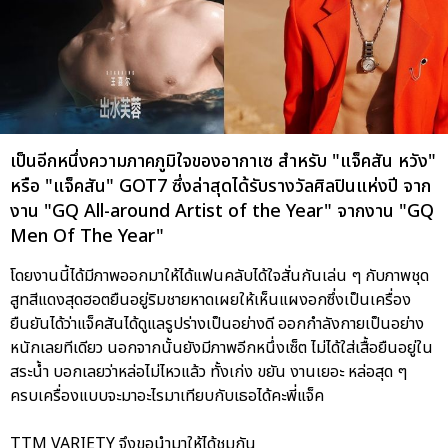
เป็นอีกหนึ่งความภาคภูมิใจของอากาเซ สำหรับ "แจ็คสัน หวัง"
หรือ "แจ็คสัน" GOT7 ซึ่งล่าสุดได้รับรางวัลศิลปินแห่งปี จาก
งาน "GQ All-around Artist of the Year" จากงาน "GQ
Men Of The Year"
โดยงานนี้ได้มีภาพออกมาให้ได้แฟนคลับได้ใจสั่นกันเล่น ๆ กับภาพชุด
สูทสีแดงสุดฮอตยืนอยู่ริมชายหาดเผยให้เห็นแผงอกซึ่งเป็นเครื่อง
ยืนยันได้ว่าแจ็คสันได้ดูแลรูปร่างเป็นอย่างดี ออกกำลังกายเป็นอย่าง
หนักเลยทีเดียว นอกจากนั้นยังมีภาพอีกหนึ่งเซ็ต ไม่ได้ใส่เสื้อยืนอยู่ใน
สระน้ำ บอกเลยว่าหล่อไม่ไหวแล้ว ทั้งเก่ง ขยัน งานเยอะ หล่อสุด ๆ
ครบเครื่องแบบจะมาอะไรมาเทียบกับเธอได้คะพี่แจ็ค
TTM VARIETY จึงขอนำมาให้ได้ชมกัน