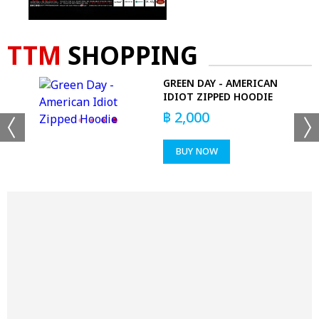
TTM
SHOPPING
GREEN DAY - AMERICAN
T-
IDIOT ZIPPED HOODIE
฿
2,000
BUY NOW