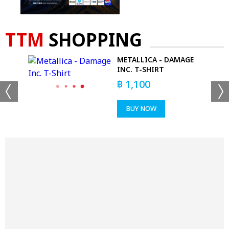
TTM
SHOPPING
E
METALLICA - DAMAGE
AGE
INC. T-SHIRT
฿
1,100
BUY NOW