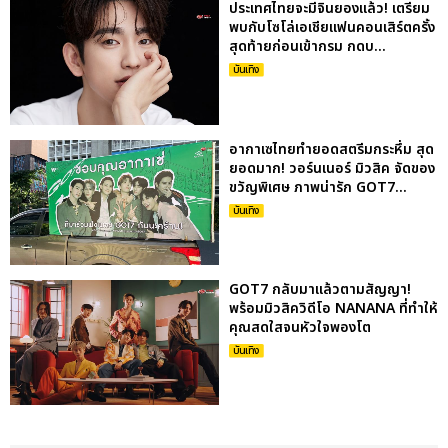
ประเทศไทยจะมีจินยองแล้ว! เตรียม
พบกับโซโล่เอเชียแฟนคอนเสิร์ตครั้ง
สุดท้ายก่อนเข้ากรม กดบ...
บันเทิง
อากาเซไทยทำยอดสตรีมกระหึ่ม สุด
ยอดมาก! วอร์นเนอร์ มิวสิค จัดของ
ขวัญพิเศษ ภาพน่ารัก GOT7...
บันเทิง
GOT7 กลับมาแล้วตามสัญญา!
พร้อมมิวสิควิดีโอ NANANA ที่ทำให้
คุณสดใสจนหัวใจพองโต
บันเทิง