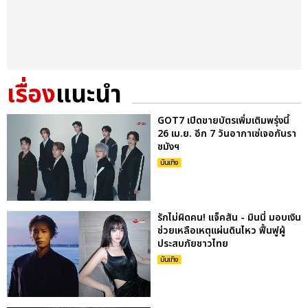
เรื่อง
แนะนำ
GOT7 เปิดขายบัตรเพิ่มเติมพรุ่งนี้
26 เม.ย. อีก 7 วันอากาเซ่เจอกันรา
ชมังฯ
บันเทิง
รักไม่ผิดคน! แจ็คสัน - มินนี่ มอบเงิน
ช่วยเหลือเหตุแผ่นดินไหว ฟื้นฟูผู้
ประสบภัยชาวไทย
บันเทิง