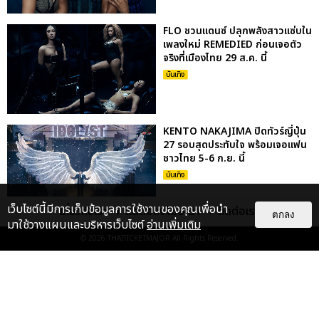
FLO ชวนแดนซ์ ปลุกพลังสาวแซ่บใน
เพลงใหม่ REMEDIED ก่อนเจอตัว
จริงที่เมืองไทย 29 ส.ค. นี้
บันเทิง
KENTO NAKAJIMA ปิดทัวร์ญี่ปุ่น
27 รอบสุดประทับใจ พร้อมเจอแฟน
ชาวไทย 5-6 ก.ย. นี้
บันเทิง
เว็บไซต์นี้มีการเก็บข้อมูลการใช้งานของคุณเพื่อนำ
เกี่ยวกับเรา
ติดต่อลงโฆษณา
ติดต่อเรา
ตกลง
มาใช้วางแผนและบริหารเว็บไซต์
อ่านเพิ่มเติม
เก็บตกภาพ NATORI กลับมาครั้งนี้
© 2026
THAITICKETMAJOR
All Rights Reserved.
ยิ่งใหญ่กว่าเดิม ระเบิดความมันส์สุด
เร้าใจใน NATORI ONE-...
บันเทิง
: 5