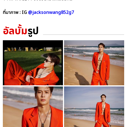
ที่มาภาพ : IG
@jacksonwang852g7
อัลบั้ม
รูป