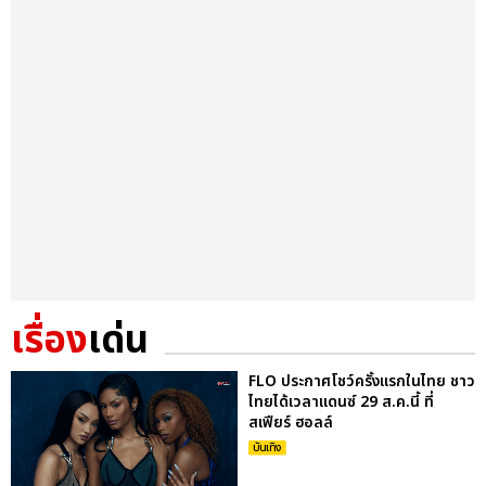
เรื่อง
เด่น
FLO ประกาศโชว์ครั้งแรกในไทย ชาว
ไทยได้เวลาแดนซ์ 29 ส.ค.นี้ ที่
สเฟียร์ ฮอลล์
บันเทิง