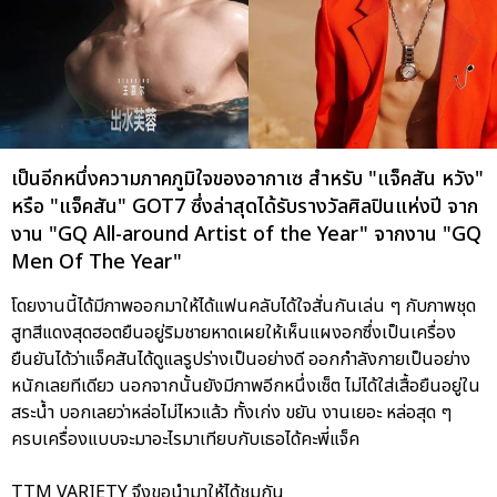
เป็นอีกหนึ่งความภาคภูมิใจของอากาเซ สำหรับ "แจ็คสัน หวัง"
หรือ "แจ็คสัน" GOT7 ซึ่งล่าสุดได้รับรางวัลศิลปินแห่งปี จาก
งาน "GQ All-around Artist of the Year" จากงาน "GQ
Men Of The Year"
โดยงานนี้ได้มีภาพออกมาให้ได้แฟนคลับได้ใจสั่นกันเล่น ๆ กับภาพชุด
สูทสีแดงสุดฮอตยืนอยู่ริมชายหาดเผยให้เห็นแผงอกซึ่งเป็นเครื่อง
ยืนยันได้ว่าแจ็คสันได้ดูแลรูปร่างเป็นอย่างดี ออกกำลังกายเป็นอย่าง
หนักเลยทีเดียว นอกจากนั้นยังมีภาพอีกหนึ่งเซ็ต ไม่ได้ใส่เสื้อยืนอยู่ใน
สระน้ำ บอกเลยว่าหล่อไม่ไหวแล้ว ทั้งเก่ง ขยัน งานเยอะ หล่อสุด ๆ
ครบเครื่องแบบจะมาอะไรมาเทียบกับเธอได้คะพี่แจ็ค
TTM VARIETY จึงขอนำมาให้ได้ชมกัน