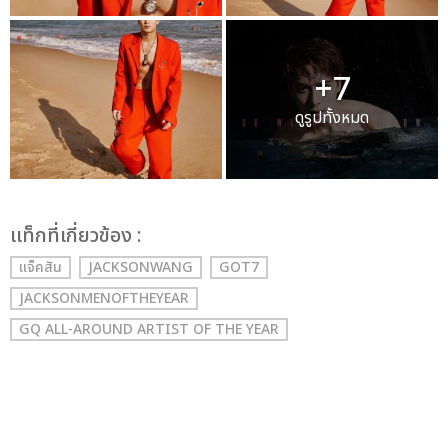
+7
ดูรูปทั้งหมด
เเท็กที่เกี่ยวข้อง :
แจ็คสัน
JACKSONWANG
GOT7
JACKSONMENOFTHEYEAR
GQ ALL-AROUND ARTIST OF THE YEAR