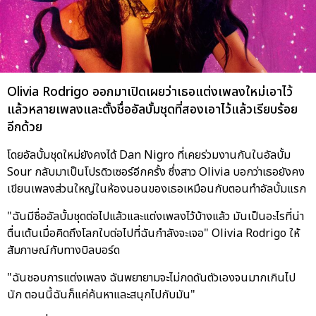
Olivia Rodrigo ออกมาเปิดเผยว่าเธอแต่งเพลงใหม่เอาไว้
แล้วหลายเพลงและตั้งชื่ออัลบั้มชุดที่สองเอาไว้แล้วเรียบร้อย
อีกด้วย
โดยอัลบั้มชุดใหม่ยังคงได้ Dan Nigro ที่เคยร่วมงานกันในอัลบั้ม
Sour กลับมาเป็นโปรดิวเซอร์อีกครั้ง ซึ่งสาว Olivia บอกว่าเธอยังคง
เขียนเพลงส่วนใหญ่ในห้องนอนของเธอเหมือนกับตอนทำอัลบั้มแรก
"ฉันมีชื่ออัลบั้มชุดต่อไปแล้วและแต่งเพลงไว้บ้างแล้ว มันเป็นอะไรที่น่า
ตื่นเต้นเมื่อคิดถึงโลกใบต่อไปที่ฉันกำลังจะเจอ" Olivia Rodrigo ให้
สัมภาษณ์กับทางบิลบอร์ด
"ฉันชอบการแต่งเพลง ฉันพยายามจะไม่กดดันตัวเองจนมากเกินไป
นัก ตอนนี้ฉันก็แค่ค้นหาและสนุกไปกับมัน"