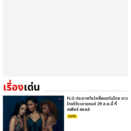
เรื่อง
เด่น
FLO ประกาศโชว์ครั้งแรกในไทย ชาว
ไทยได้เวลาแดนซ์ 29 ส.ค.นี้ ที่
สเฟียร์ ฮอลล์
บันเทิง