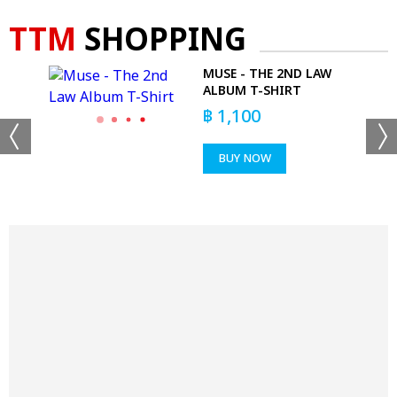
TTM
SHOPPING
PERS
MUSE - THE 2ND LAW
N
ALBUM T-SHIRT
฿
1,100
BUY NOW