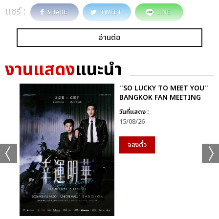
แชร์ :
SHARE
TWEET
LINE
อ่านต่อ
งานแสดง
แนะนำ
''SO LUCKY TO MEET YOU''
BANGKOK FAN MEETING
วันที่แสดง :
15/08/26
จองตั๋ว