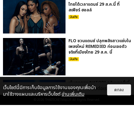
ไทยได้เวลาแดนซ์ 29 ส.ค.นี้ ที่
สเฟียร์ ฮอลล์
บันเทิง
FLO ชวนแดนซ์ ปลุกพลังสาวแซ่บใน
เพลงใหม่ REMEDIED ก่อนเจอตัว
จริงที่เมืองไทย 29 ส.ค. นี้
บันเทิง
เก็บตกภาพ NATORI กลับมาครั้งนี้
เว็บไซต์นี้มีการเก็บข้อมูลการใช้งานของคุณเพื่อนำ
เกี่ยวกับเรา
ติดต่อลงโฆษณา
ติดต่อเรา
ยิ่งใหญ่กว่าเดิม ระเบิดความมันส์สุด
ตกลง
มาใช้วางแผนและบริหารเว็บไซต์
อ่านเพิ่มเติม
เร้าใจใน NATORI ONE-...
© 2026
THAITICKETMAJOR
All Rights Reserved.
บันเทิง
: 5
KENTO NAKAJIMA ปิดทัวร์ญี่ปุ่น
27 รอบสุดประทับใจ พร้อมเจอแฟน