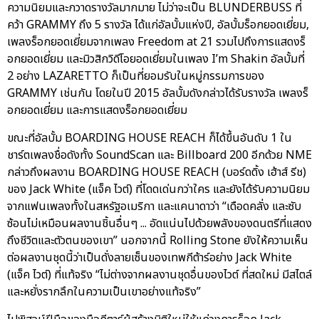
ความนิยมและกวาดรางวัลมากมาย ไม่ว่าจะเป็น BLUNDERBUSS ที่
คว้า GRAMMY ถึง 5 รางวัล ได้แก่อัลบั้มแห่งปี, อัลบั้มร็อกยอดเยี่ยม,
เพลงร็อกยอดเยี่ยมจากเพลง Freedom at 21 รวมไปถึงการแสดงร็
อกยอดเยี่ยม และมิวสิกวิดีโอยอดเยี่ยมในเพลง I’m Shakin อัลบั้มที่
2 อย่าง LAZARETTO ก็เป็นที่ยอมรับในหมู่กรรมการของ
GRAMMY เช่นกัน โดยในปี 2015 อัลบั้มดังกล่าวได้รับรางวัล เพลงร็
อกยอดเยี่ยม และการแสดงร็อกยอดเยี่ยม
ขณะที่อัลบั้ม BOARDING HOUSE REACH ก็ได้ขึ้นอันดับ 1 ใน
ชาร์ตเพลงชื่อดังทั้ง SoundScan และ Billboard 200 อีกด้วย NME
กล่าวถึงผลงาน BOARDING HOUSE REACH (บอร์ดดิ้ง เฮ้าส์ รีช)
ของ Jack White (แจ็ค ไวต์) ที่โดดเด่นกว่าใคร และยังได้รับความนิยม
จากแฟนเพลงทั้งในสหรัฐอเมริกา และแคนาดาว่า “เดือดคลั่ง และซับ
ซ้อนไม่เหมือนผลงานชิ้นอื่นๆ ... อัดแน่นไปด้วยพลังของดนตรีที่แสดง
ถึงชีวิตและตัวตนของเขา” นอกจากนี้ Rolling Stone ยังให้ความเห็น
ต่อผลงานชุดนี้ว่าเป็นดั่งลายเซ็นของเทพกีต้าร์อย่าง Jack White
(แจ็ค ไวต์) ที่แท้จริง “ไม่ต่างจากผลงานชุดอื่นของไวต์ ที่สดใหม่ มีสไตล์
และหยั่งรากลึกในความเป็นเขาอย่างแท้จริง”