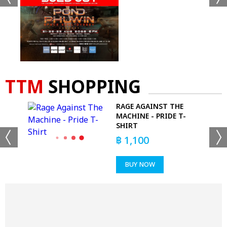
TTM
SHOPPING
RAGE AGAINST THE
ED
MACHINE - PRIDE T-
SHIRT
฿
1,100
BUY NOW