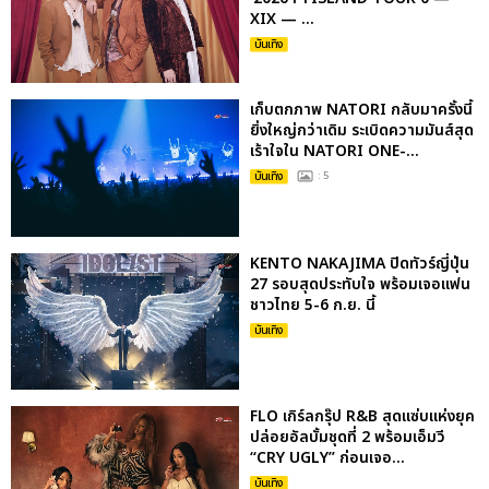
XIX — ...
บันเทิง
เก็บตกภาพ NATORI กลับมาครั้งนี้
ยิ่งใหญ่กว่าเดิม ระเบิดความมันส์สุด
เร้าใจใน NATORI ONE-...
บันเทิง
: 5
KENTO NAKAJIMA ปิดทัวร์ญี่ปุ่น
27 รอบสุดประทับใจ พร้อมเจอแฟน
ชาวไทย 5-6 ก.ย. นี้
บันเทิง
FLO เกิร์ลกรุ๊ป R&B สุดแซ่บแห่งยุค
ปล่อยอัลบั้มชุดที่ 2 พร้อมเอ็มวี
“CRY UGLY” ก่อนเจอ...
บันเทิง