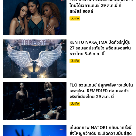
ไทยได้เวลาแดนซ์ 29 ส.ค.นี้ ที่
สเฟียร์ ฮอลล์
บันเทิง
KENTO NAKAJIMA ปิดทัวร์ญี่ปุ่น
27 รอบสุดประทับใจ พร้อมเจอแฟน
ชาวไทย 5-6 ก.ย. นี้
บันเทิง
FLO ชวนแดนซ์ ปลุกพลังสาวแซ่บใน
เพลงใหม่ REMEDIED ก่อนเจอตัว
จริงที่เมืองไทย 29 ส.ค. นี้
บันเทิง
เก็บตกภาพ NATORI กลับมาครั้งนี้
ยิ่งใหญ่กว่าเดิม ระเบิดความมันส์สุด