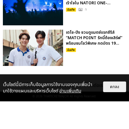
เร้าใจใน NATORI ONE-...
บันเทิง
: 5
เตโช-ปิง ชวนดูแมตซ์แรกซีรีส์
“MATCH POINT รักนี้ต้องเสิร์ฟ”
พร้อมชมโชว์พิเศษ กดบัตร 19...
บันเทิง
เว็บไซต์นี้มีการเก็บข้อมูลการใช้งานของคุณเพื่อนำ
เกี่ยวกับเรา
ติดต่อลงโฆษณา
ติดต่อเรา
ตกลง
มาใช้วางแผนและบริหารเว็บไซต์
อ่านเพิ่มเติม
© 2026
THAITICKETMAJOR
All Rights Reserved.