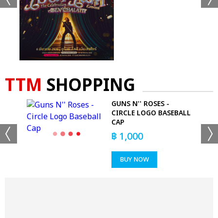
TTM
SHOPPING
GUNS N'' ROSES -
E
CIRCLE LOGO BASEBALL
CAP
฿
1,000
BUY NOW