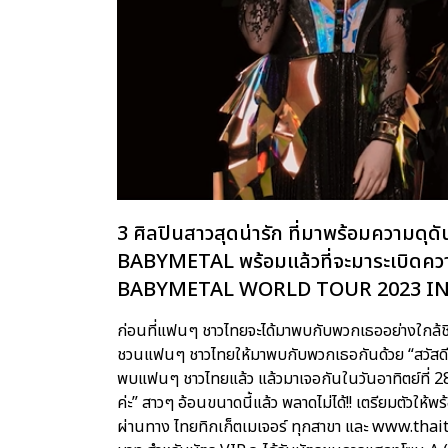
3 ศิลปินสาวสุดน่ารัก ที่มาพร้อมความดุดั
BABYMETAL พร้อมแล้วที่จะมาระเบิดควา
BABYMETAL WORLD TOUR 2023 I
ก่อนที่แฟนๆ ชาวไทยจะได้มาพบกับพวกเธออย่างใกล้ชิ
ชวนแฟนๆ ชาวไทยให้มาพบกับพวกเธอกันด้วย “สวัสดีค่
พบแฟนๆ ชาวไทยแล้ว แล้วมาเจอกันในวันอาทิตย์ที่ 2
ค่ะ” สาวๆ อ้อนขนาดนี้แล้ว พลาดไม่ได้!! เตรียมตัวให้พ
ผ่านทาง ไทยทิกเก็ตเมเจอร์ ทุกสาขา และ www.thai