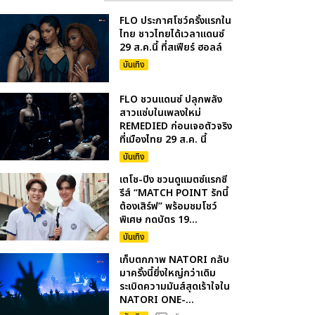
FLO ประกาศโชว์ครั้งแรกใน
ไทย ชาวไทยได้เวลาแดนซ์
29 ส.ค.นี้ ที่สเฟียร์ ฮอลล์
บันเทิง
FLO ชวนแดนซ์ ปลุกพลัง
สาวแซ่บในเพลงใหม่
REMEDIED ก่อนเจอตัวจริง
ที่เมืองไทย 29 ส.ค. นี้
บันเทิง
เตโช-ปิง ชวนดูแมตซ์แรกซี
รีส์ “MATCH POINT รักนี้
ต้องเสิร์ฟ” พร้อมชมโชว์
พิเศษ กดบัตร 19...
บันเทิง
เก็บตกภาพ NATORI กลับ
มาครั้งนี้ยิ่งใหญ่กว่าเดิม
ระเบิดความมันส์สุดเร้าใจใน
NATORI ONE-...