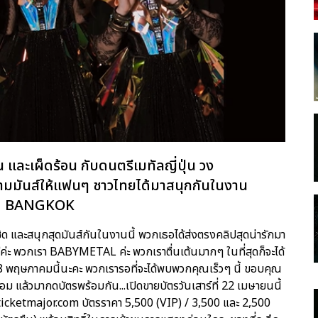
น และเผ็ดร้อน กับดนตรีเมทัลญี่ปุ่น วง
มมันส์ให้แฟนๆ ชาวไทยได้มาสนุกกันในงาน
N BANGKOK
ด และสนุกสุดมันส์กันในงานนี้ พวกเธอได้ส่งตรงคลิปสุดน่ารักมา
ะ พวกเรา BABYMETAL ค่ะ พวกเราตื่นเต้นมากๆ ในที่สุดก็จะได้
8 พฤษภาคมนี้นะคะ พวกเรารอที่จะได้พบพวกคุณเร็วๆ นี้ ขอบคุณ
ร้อม แล้วมากดบัตรพร้อมกัน...เปิดขายบัตรวันเสาร์ที่ 22 เมษายนนี้
ticketmajor.com บัตรราคา 5,500 (VIP) / 3,500 และ 2,500