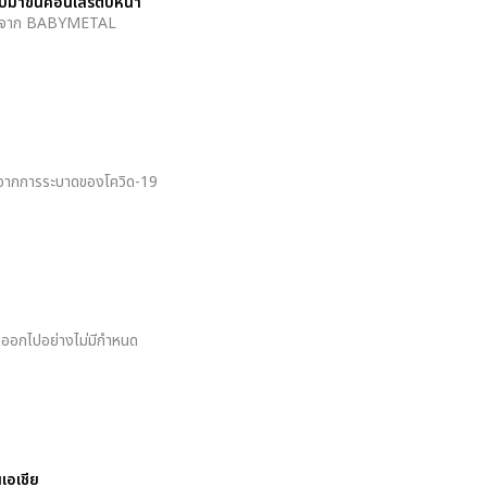
าขึ้นคอนเสิร์ตปีหน้า
าสุดจาก BABYMETAL
ิกไปจากการระบาดของโควิด-19
่อนออกไปอย่างไม่มีกำหนด
อเชีย