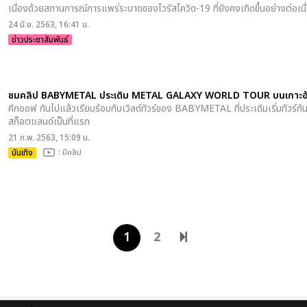
เนื่องด้วยสถานการณ์การแพร่ระบาดของไวรัสโควิด-19 ที่ยังคงเกิดขึ้นอย่างต่อเ
24 มิ.ย. 2563, 16:41 น.
ข่าวประชาสัมพันธ์
ชมคลิป BABYMETAL ประเดิม METAL GALAXY WORLD TOUR บนเกาะอ
คิกออฟ กันไปแล้วเรียบร้อบกับเวิลด์ทัวร์ของ BABYMETAL ที่ประเดิมเริ่มทัวร์ก
สก็อตแลนด์เป็นที่แรก
21 ก.พ. 2563, 15:09 น.
บันเทิง
: มีคลิป
1
2