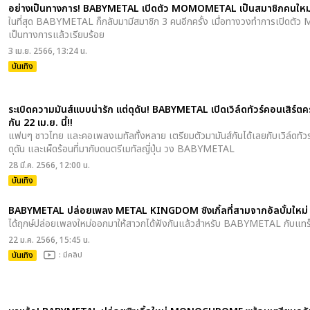
อย่างเป็นทางการ! BABYMETAL เปิดตัว MOMOMETAL เป็นสมาชิกคนใหม
ในที่สุด BABYMETAL ก็กลับมามีสมาชิก 3 คนอีกครั้ง เมื่อทางวงทำการเปิดตั
เป็นทางการแล้วเรียบร้อย
3 เม.ย. 2566, 13:24 น.
บันเทิง
ระเบิดความมันส์แบบน่ารัก แต่ดุดัน! BABYMETAL เปิดเวิล์ดทัวร์คอนเสิร์ต
กัน 22 เม.ย. นี้!!
แฟนๆ ชาวไทย และคอเพลงเมทัลทั้งหลาย เตรียมตัวมามันส์กันได้เลยกับเวิล์ดทัวร
ดุดัน และเผ็ดร้อนที่มากับดนตรีเมทัลญี่ปุ่น วง BABYMETAL
28 มี.ค. 2566, 12:00 น.
บันเทิง
BABYMETAL ปล่อยเพลง METAL KINGDOM ซิงเกิ้ลที่สามจากอัลบั้มให
ได้ฤกษ์ปล่อยเพลงใหม่ออกมาให้สาวกได้ฟังกันแล้วสำหรับ BABYMETAL กับแทร็ค
22 ม.ค. 2566, 15:45 น.
บันเทิง
: มีคลิป