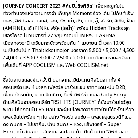
JOURNEY CONCERT 2023 #ต้นปี..ถึงทีฮิต”
เพื่อผจญภัยใน
ท่วงทำนองแห่งความทรงจำ เก็บทุก Moment ร้อง เต้น ไปกับ “แร็พ
เตอร์, ลิฟท์-ออย, เจมส์, วอย, ทัช, เต๋า, ดัง, ปาน, อู๋, ฟอร์ด, ลิเดีย, ฝ้าย
(AMFINE), เอ้ (PINK), ฟลุ๊ค (ไอน้ำ)” พร้อม Hidden Tracks สุด
เซอร์ไพรส์ ในวันเสาร์ที่ 27 พฤษภาคมนี้ IMPACT ARENA
เมืองทองธานี เตรียมกดบัตรพร้อมกัน 1 เมษายน นี้ เวลา 10.00
น.เป็นต้นไป ที่ Thaiticketmajor บัตรราคา 5,500 / 5,000 / 4,500
/ 4,000 / 3,500 / 3,000 / 2,500 / 2,000 บาท ติดตามรายละเอียด
เพิ่มเติมที่ APP COOLISM และ Web COOLISM.net
ซึ่งในงานแถลงข่าวครั้งนี้ นอกจากจะมีตัวแทนศิลปินจากทั้ง 4
คอนเสิร์ต และ 4 มิวสิค เฟสติวัล มาร่วมแจม อาทิ “แดน-บีม D2B,
เขื่อน ภัทรดนัย, หวาย ปัญธิษา, กิ๊บซี่-กิฟท์ซ่า-เบลล์ Girly Berry”
ด้านศิลปินจากคอนเสิร์ต “RS HITS JOURNEY” ก็ยังมาร่วมโชว์สุด
พิเศษให้ทุกคนใน RS Hall และผู้ชมไลฟ์สดจากทางบ้านได้ตะโกนร้อง
เพลงฮิตไปพร้อม ๆ กัน อย่าง “ฟอร์ด สบชัย – เพลงหยุดตรงนี้ที่เธอ,
ดัง พันกร – ไม่เอาคืน, ปาน ธนพร – หวง, แร็พเตอร์ – Super
Hero, เต๋า สมชาย – สมชายจรดปลายเท้า” ปิดท้ายด้วย “ลิฟท์-ออย –