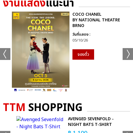
งานแสดง
แนะนำ
RS MEETING DANCEVENTURE CONCERT 2023
COOLFAHRENHEIT ร่วมกับ อำพลฟูดส์ PRESENTS RS HITS
COCO CHANEL
JOURNEY CONCERT 2023
BY NATIONAL THEATRE
BRNO
ต้นปี..ถึงทีฮิต
วันที่แสดง :
05/10/26
จองตั๋ว
แชร์ :
SHARE
TWEET
LINE
TTM
SHOPPING
S -
AVENGED SEVENFOLD -
T
NIGHT BATS T-SHIRT