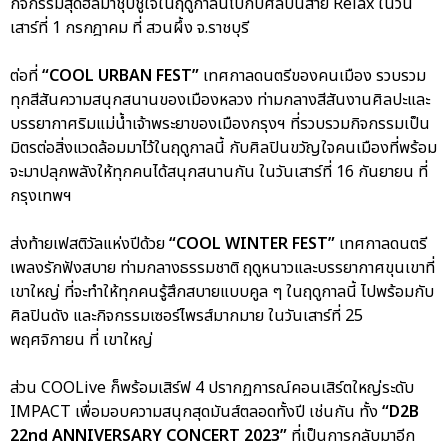
กิจกรรมสุดฮีลมาชุบชูใจในฤดูกาลนี้ไปกับศิลปินสาย Relax ในวัน
เสาร์ที่ 1 กรกฎาคม ที่ สวนผึ้ง จ.ราชบุรี
ต่อที่
“COOL URBAN FEST”
เทศกาลดนตรีของคนเมือง รวบรวม
ทุกสีสันความสนุกสนานของเมืองหลวง ท่ามกลางสีสันงานศิลปะและ
บรรยากาศริมแม่น้ำเจ้าพระยาของเมืองกรุงฯ ที่รวบรวมกิจกรรมเป็น
มิตรต่อสิ่งแวดล้อมมาไว้ในฤดูกาลนี้ กับศิลปินขวัญใจคนเมืองที่พร้อม
จะมาปลุกพลังให้ทุกคนได้สนุกสนานกัน ในวันเสาร์ที่ 16 กันยายน ที่
กรุงเทพฯ
ส่งท้ายเฟสติวัลแห่งปีด้วย
“COOL WINTER FEST”
เทศกาลดนตรี
เพลงรักฟังสบาย ท่ามกลางธรรมชาติ ฤดูหนาวและบรรยากาศขุนเขาที่
เขาใหญ่ ที่จะทำให้ทุกคนรู้สึกสบายแบบคูล ๆ ในฤดูกาลนี้ ไปพร้อมกับ
ศิลปินดัง และกิจกรรมเซอร์ไพรส์มากมาย ในวันเสาร์ที่ 25
พฤศจิกายน ที่ เขาใหญ่
ส่วน COOLive ก็พร้อมเสิร์ฟ 4 ปรากฏการณ์คอนเสิร์ตใหญ่ระดับ
IMPACT เพื่อมอบความสนุกสุดมันส์ตลอดทั้งปี เช่นกัน ทั้ง
“D2B
22nd ANNIVERSARY CONCERT 2023”
ที่เป็นการกลับมาอีก