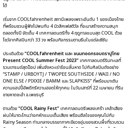
ได้
เริ่มจาก COOLfahrenheit สถานีเพลงเพราะอันดับ 1 ของเมืองไทย
ที่พร้อมชวนผู้ฟังไปพบกับ 4 มิวสิคเฟสติวัล ที่จะมาสร้างความสนุก
ตลอดทั้งปี จัดเต็ม 4 เทศกาลดนตรีทั้ง 4 ฤดูกาลแบบสุด COOL ด้วย
โชว์จากศิลปินกว่า 33 วง พร้อมกิจกรรมตามธีมในแต่ละซีซัน
ประเดิมด้วย
“COOLfahrenheit และ ขนมทอดกรอบตราปูไทย
Present COOL Summer Fest 2023”
เทศกาลดนตรีริมทะเลที่
รวมเทรนด์สุดป็อป เพิ่มจังหวะเร่าร้อนลั่นหาด ไปกับศิลปินดังอย่าง
“STAMP / URBOYTJ / TWOPEE SOUTHSIDE / WAII / NO
ONE ELSE / PIXXIE / BAMM และ SLAPKISS” ที่พร้อมมาเติม
ความแฮปปี้อัพดีกรีความฮอตให้ทุกคน ในวันเสาร์ที่ 22 เมษายน ที่ริม
ชายหาดชะอำ จ.เพชรบุรี
ตามด้วย
“COOL Rainy Fest”
เทศกาลดนตรีเพลงเศร้า เคล้าเสียง
ฝนให้มาตะโกนว่าอกหักแบบเต็มเสียง พร้อมฮีลใจของคุณไปกับ
Rainy Season ท่ามกลางบรรยากาศเขียวชอุ่มของสวนผึ้งที่รวบรวม