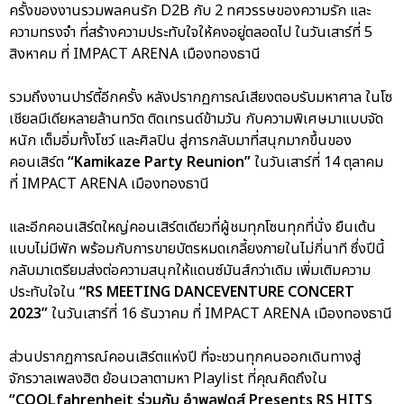
ครั้งของงานรวมพลคนรัก D2B กับ 2 ทศวรรษของความรัก และ
ความทรงจำ ที่สร้างความประทับใจให้คงอยู่ตลอดไป ในวันเสาร์ที่ 5
สิงหาคม ที่ IMPACT ARENA เมืองทองธานี
รวมถึงงานปาร์ตี้อีกครั้ง หลังปรากฏการณ์เสียงตอบรับมหาศาล ในโซ
เชียลมีเดียหลายล้านทวิต ติดเทรนด์ข้ามวัน กับความพิเศษมาแบบจัด
หนัก เต็มอิ่มทั้งโชว์ และศิลปิน สู่การกลับมาที่สนุกมากขึ้นของ
คอนเสิร์ต
“Kamikaze Party Reunion”
ในวันเสาร์ที่ 14 ตุลาคม
ที่ IMPACT ARENA เมืองทองธานี
และอีกคอนเสิร์ตใหญ่คอนเสิร์ตเดียวที่ผู้ชมทุกโซนทุกที่นั่ง ยืนเต้น
แบบไม่มีพัก พร้อมกับการขายบัตรหมดเกลี้ยงภายในไม่กี่นาที ซึ่งปีนี้
กลับมาเตรียมส่งต่อความสนุกให้แดนซ์มันส์กว่าเดิม เพิ่มเติมความ
ประทับใจใน
“RS MEETING DANCEVENTURE CONCERT
2023”
ในวันเสาร์ที่ 16 ธันวาคม ที่ IMPACT ARENA เมืองทองธานี
ส่วนปรากฏการณ์คอนเสิร์ตแห่งปี ที่จะชวนทุกคนออกเดินทางสู่
จักรวาลเพลงฮิต ย้อนเวลาตามหา Playlist ที่คุณคิดถึงใน
“COOLfahrenheit ร่วมกับ อำพลฟูดส์ Presents RS HITS