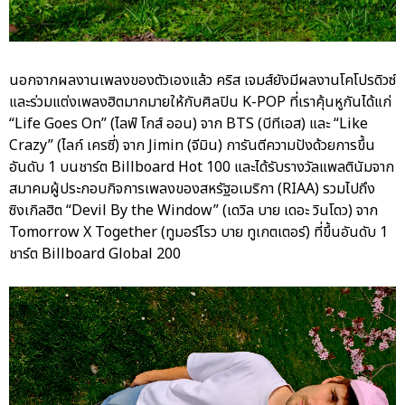
นอกจากผลงานเพลงของตัวเองแล้ว คริส เจมส์ยังมีผลงานโคโปรดิวซ์
และร่วมแต่งเพลงฮิตมากมายให้กับศิลปิน K-POP ที่เราคุ้นหูกันได้แก่
“Life Goes On” (ไลฟ์ โกส์ ออน) จาก BTS (บีทีเอส) และ “Like
Crazy” (ไลก์ เครซี่) จาก Jimin (จีมิน) การันตีความปังด้วยการขึ้น
อันดับ 1 บนชาร์ต Billboard Hot 100 และได้รับรางวัลแพลตินัมจาก
สมาคมผู้ประกอบกิจการเพลงของสหรัฐอเมริกา (RIAA) รวมไปถึง
ซิงเกิลฮิต “Devil By the Window” (เดวิล บาย เดอะ วินโดว) จาก
Tomorrow X Together (ทูมอร์โรว บาย ทูเกตเตอร์) ที่ขึ้นอันดับ 1
ชาร์ต Billboard Global 200