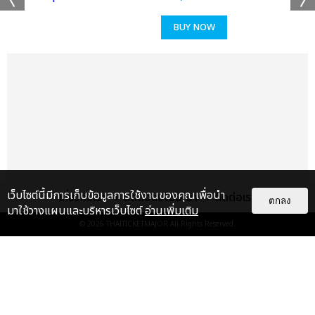
BUY NOW
เเท็กที่เกี่ยวข้อง :
CHRIS JAMES
CHRIS JAMES: DOPAMINE OVERLOAD ASIA TOUR
เว็บไซต์นี้มีการเก็บข้อมูลการใช้งานของคุณเพื่อนำ
เกี่ยวกับเรา
ติดต่อลงโฆษณา
ติดต่อเรา
ตกลง
มาใช้วางแผนและบริหารเว็บไซต์
อ่านเพิ่มเติม
© 2026
THAITICKETMAJOR
All Rights Reserved.
แชร์ :
SHARE
TWEET
LINE
เรื่อง
แนะนำ
“CHRIS JAMES” ปล่อยซิงเกิลใหม่