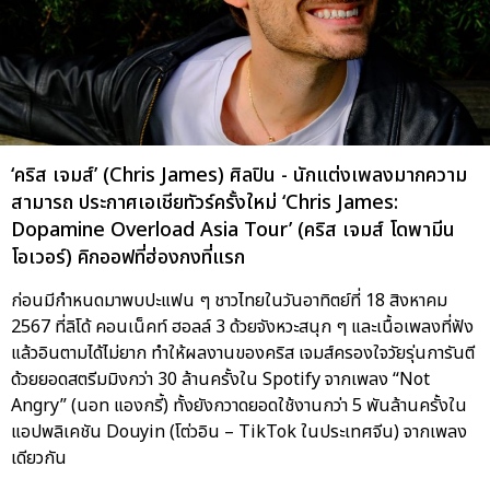
‘คริส เจมส์’ (Chris James) ศิลปิน - นักแต่งเพลงมากความ
สามารถ ประกาศเอเชียทัวร์ครั้งใหม่ ‘Chris James:
Dopamine Overload Asia Tour’ (คริส เจมส์ โดพามีน
โอเวอร์) คิกออฟที่ฮ่องกงที่แรก
ก่อนมีกำหนดมาพบปะแฟน ๆ ชาวไทยในวันอาทิตย์ที่ 18 สิงหาคม
2567 ที่ลิโด้ คอนเน็คท์ ฮอลล์ 3 ด้วยจังหวะสนุก ๆ และเนื้อเพลงที่ฟัง
แล้วอินตามได้ไม่ยาก ทำให้ผลงานของคริส เจมส์ครองใจวัยรุ่นการันตี
ด้วยยอดสตรีมมิงกว่า 30 ล้านครั้งใน Spotify จากเพลง “Not
Angry” (นอท แองกรี้) ทั้งยังกวาดยอดใช้งานกว่า 5 พันล้านครั้งใน
แอปพลิเคชัน Douyin (โต่วอิน – TikTok ในประเทศจีน) จากเพลง
เดียวกัน