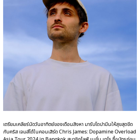
เตรียมเคลียร์นัดวันอาทิตย์ของเดือนสิงหา มารับโดปามีนให้สุขสุดขีด
กับคริส เจมส์ได้ในคอนเสิร์ต Chris James: Dopamine Overload
Asia Tour 2024 in Bangkok สมาชิกไลฟ์ เนชั่น เทโร ซื้อบัตรก่อน