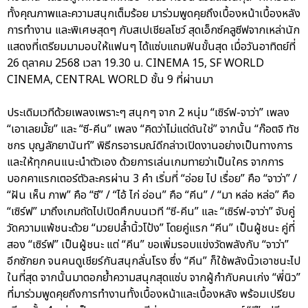
ทั้งคุณภาพและความสนุกเต็มร้อย มาร่วมพูดคุยถึงเบื้องหน้าเบื้องหลัง
การทำงาน และพิเศษสุดๆ กับสเปเชียลโชว์ สุดเอ็กซ์คลูซีฟจากเหล่านัก
แสดงที่เตรียมมามอบให้แฟนๆ ได้แซ่บแถมฟินขั้นสุด เมื่อวันอาทิตย์ที่
26 ตุลาคม 2568 เวลา 19.30 น. CINEMA 15, SF WORLD
CINEMA, CENTRAL WORLD ชั้น 9 ที่ผ่านมา
ประเดิมเวทีด้วยเพลงเพราะๆ สนุกๆ จาก 2 หนุ่ม “เซิร์ฟ-จาว่า” เพลง
“เอาเลยมั้ย” และ “ซี-คีน” เพลง “คิดว่าไม่แต่ดันใช่” จากนั้น “ก๊อตจิ ทัช
ชกร บุญลัภยานันท์” พิธีกรอารมณ์ดีกล่าวเปิดงานอย่างเป็นทางการ
และให้ทุกคนแนะนำตัวเอง ด้วยการเล่นเกมทายว่าเป็นใคร จากการ
บอกคาแรกเตอร์ตัวละครผ่าน 3 คำ เริ่มที่ “อ่อย ไป เรื่อย” คือ “จาว่า” /
“ฝัน เห็น ภาพ” คือ “ซี” / “ไอ้ ไก่ อ่อน” คือ “คีน” / “มา หล่อ หล่อ” คือ
“เซิร์ฟ” มาถึงเกมถัดไปเปิดศึกบนเวที “ซี-คีน” และ “เซิร์ฟ-จาว่า” จับคู่
วัดความแพ้ชนะด้วย “มวยปล้ำนิ้วโป้ง” โดยคู่แรก “คีน” เป็นผู้ชนะ คู่ที่
สอง “เซิร์ฟ” เป็นผู้ชนะ แต่ “คีน” ขอเพิ่มรอบแข่งวัดพลังกับ “จาว่า”
อีกซักยก จนคนดูเชียร์กันสนุกลั่นโรง ซึ่ง “คีน” ก็ใช้พลังนิ้วเอาชนะไป
ในที่สุด จากนั้นมาตอกย้ำความสนุกสุดแซ่บ จากผู้กำกับคนเก่ง “พี่นิว”
ที่มาร่วมพูดคุยถึงการทำงานทั้งเบื้องหน้าและเบื้องหลัง พร้อมเปรียบ