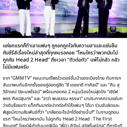
แค่ยกแรกก็ทำเอาแฟนๆ ถูกอกถูกใจกับความฮาและแซ่บลืม
กับซีรีส์เรื่องใหม่ล่าสุดที่ทุกคนรอคอย “ไหนใครว่าพวกมันไม่
ถูกกัน Head 2 Head” ถึงเวลา “ตัวต่อตัว” แพ้ไม่กลัว กลัว
ไม่มีแฟนครับ
จาก “GMMTV” คอนเทนต์โพรไวเดอร์ชั้นนำของเมืองไทย กับการก
ลับมาพบกันอีกครั้งของคู่ฮอตคู่ฮิต “ซี เดชชาติ ทาศิลป์” และ “คีน สุ
วิจักขณ์ ปิยะนพโรจน์” พร้อมกอดคอ 2 หนุ่มน้องใหม่สุดปัง “เซิร์ฟ
พชร ศิลปสุนทร” และ “จาว่า พบธรรม หรรษา” มาประกาศความแซ่บก
ว่าเดิมร้อยเท่า แท็คทีมมาต่อปากต่อคำให้แฟนๆ ได้มา ร่วมจับผิดและ
พิสูจน์ความสัมพันธ์ที่ว่า “เกลียดอะไรมักได้อย่างนั้น!!” ในงานดูตอน
แรก “ไหนใครว่าพวกมัน ไม่ถูกกัน Head 2 Head : The First
Round” โดยมีผู้กำกับมากฝีมือ “พี่นิว ศิวัจน์ สวัสดิ์มณีกุล” ที่การันตี