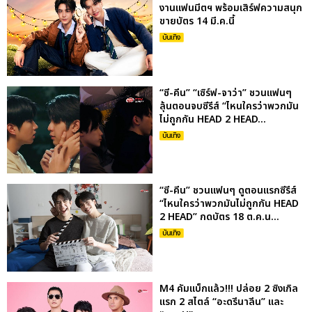
งานแฟนมีตฯ พร้อมเสิร์ฟความสนุก
ขายบัตร 14 มี.ค.นี้
บันเทิง
“ซี-คีน” “เซิร์ฟ-จาว่า” ชวนแฟนๆ
ลุ้นตอนจบซีรีส์ “ไหนใครว่าพวกมัน
ไม่ถูกกัน HEAD 2 HEAD...
บันเทิง
“ซี-คีน” ชวนแฟนๆ ดูตอนแรกซีรีส์
“ไหนใครว่าพวกมันไม่ถูกกัน HEAD
2 HEAD” กดบัตร 18 ต.ค.น...
บันเทิง
M4 คัมแบ็กแล้ว!!! ปล่อย 2 ซิงเกิล
แรก 2 สไตล์ “อะดรีนาลีน” และ