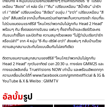
เทียบทั้ง 4 หนุ่มเป็นนวมชกมวยสีต่างๆ ตามคาแรกเตอร์ “ซี” เปรียบ
เหมือน “สีแดง” เท่ หล่อ นิ่ง / “คีน” เปรียบเหมือน “สีน้ำเงิน” น่ารัก
เท่ / “เซิร์ฟ” เปรียบเหมือน “สีเขียว” อบอุ่น / “จาว่า” เปรียบเหมือน “สี
ม่วง” สีสันสดใส จากนั้นทั้งหมดร่วมถ่ายภาพเก็บความทรงจำ ก่อนที่จะ
ไปร่วมชมตอนแรกซีรีส์ “ไหนใครว่าพวกมันไม่ถูกกัน Head 2 Head”
พร้อมๆ กัน ซึ่งตลอดการรับชม แฟนๆ ทั้งฮาทั้งขำและเชียร์ตัวละคร
กันจนเก้าอี้โยก และปิดท้าย ความสนุกด้วยเพลง “ไม่รู้ว่ามันเรียกว่ารัก
หรือเปล่า?” จาก 4 หนุ่ม “ซี-คีน-เซิร์ฟ-จาว่า” ส่งแฟนๆ กลับบ้านด้วย
ความสนุกสนานประทับใจแบบลืมกันไม่ลงทีเดียว
ติดตามชมความสนุกสนานของซีรีส์ “ไหนใครว่าพวกมันไม่ถูกกัน
Head 2 Head” ทุกวันอาทิตย์ เวลา 20:30 น. ทางช่อง GMM25 และ
ทางแอปพลิเคชั่น TrueVisions NOW เท่านั้น และพร้อมอัพเดททุก
ความเคลื่อนไหวได้ที่ www.facebook.com/gmmtvofficial & IG &
YouTube & X & Weibo : GMMTV
อัลบั้ม
รูป