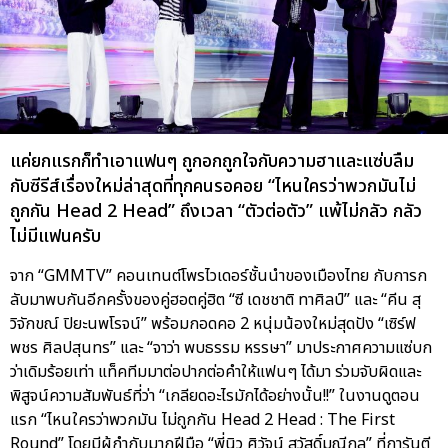
แค่ยกแรกก็ทำเอาแฟนๆ ถูกอกถูกใจกับความฮาและแซ่บลืม
กับซีรีส์เรื่องใหม่ล่าสุดที่ทุกคนรอคอย “ไหนใครว่าพวกมันไม่
ถูกกัน Head 2 Head” ถึงเวลา “ตัวต่อตัว” แพ้ไม่กลัว กลัว
ไม่มีแฟนครับ
จาก “GMMTV” คอนเทนต์โพรไวเดอร์ชั้นนำของเมืองไทย กับการก
ลับมาพบกันอีกครั้งของคู่ฮอตคู่ฮิต “ซี เดชชาติ ทาศิลป์” และ “คีน สุ
วิจักขณ์ ปิยะนพโรจน์” พร้อมกอดคอ 2 หนุ่มน้องใหม่สุดปัง “เซิร์ฟ
พชร ศิลปสุนทร” และ “จาว่า พบธรรม หรรษา” มาประกาศความแซ่บก
ว่าเดิมร้อยเท่า แท็คทีมมาต่อปากต่อคำให้แฟนๆ ได้มา ร่วมจับผิดและ
พิสูจน์ความสัมพันธ์ที่ว่า “เกลียดอะไรมักได้อย่างนั้น!!” ในงานดูตอน
แรก “ไหนใครว่าพวกมัน ไม่ถูกกัน Head 2 Head : The First
Round” โดยมีผู้กำกับมากฝีมือ “พี่นิว ศิวัจน์ สวัสดิ์มณีกุล” ที่การันตี