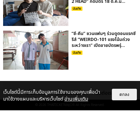
2 HEAD” กดบัตร 18 ต.ค.น...
บันเทิง
“ซี-คีน” ชวนแฟนๆ ร่วมดูตอนแรกซี
รีส์ “WEIRDO-101 แรงโน้มถ่วง
ระหว่างเรา” เปิดขายบัตรพรุ่...
บันเทิง
เว็บไซต์นี้มีการเก็บข้อมูลการใช้งานของคุณเพื่อนำ
เกี่ยวกับเรา
ติดต่อลงโฆษณา
ติดต่อเรา
ตกลง
มาใช้วางแผนและบริหารเว็บไซต์
อ่านเพิ่มเติม
© 2026
THAITICKETMAJOR
All Rights Reserved.