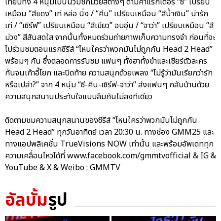
เทียบทั้ง 4 หนุ่มเป็นนวมชกมวยสีต่างๆ ตามคาแรกเตอร์ “ซี” เปรียบ
เหมือน “สีแดง” เท่ หล่อ นิ่ง / “คีน” เปรียบเหมือน “สีน้ำเงิน” น่ารัก
เท่ / “เซิร์ฟ” เปรียบเหมือน “สีเขียว” อบอุ่น / “จาว่า” เปรียบเหมือน “สี
ม่วง” สีสันสดใส จากนั้นทั้งหมดร่วมถ่ายภาพเก็บความทรงจำ ก่อนที่จะ
ไปร่วมชมตอนแรกซีรีส์ “ไหนใครว่าพวกมันไม่ถูกกัน Head 2 Head”
พร้อมๆ กัน ซึ่งตลอดการรับชม แฟนๆ ทั้งฮาทั้งขำและเชียร์ตัวละคร
กันจนเก้าอี้โยก และปิดท้าย ความสนุกด้วยเพลง “ไม่รู้ว่ามันเรียกว่ารัก
หรือเปล่า?” จาก 4 หนุ่ม “ซี-คีน-เซิร์ฟ-จาว่า” ส่งแฟนๆ กลับบ้านด้วย
ความสนุกสนานประทับใจแบบลืมกันไม่ลงทีเดียว
ติดตามชมความสนุกสนานของซีรีส์ “ไหนใครว่าพวกมันไม่ถูกกัน
Head 2 Head” ทุกวันอาทิตย์ เวลา 20:30 น. ทางช่อง GMM25 และ
ทางแอปพลิเคชั่น TrueVisions NOW เท่านั้น และพร้อมอัพเดททุก
ความเคลื่อนไหวได้ที่ www.facebook.com/gmmtvofficial & IG &
YouTube & X & Weibo : GMMTV
อัลบั้ม
รูป