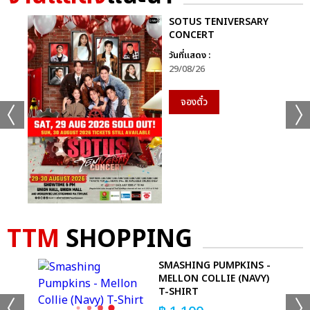
SOTUS TENIVERSARY
CONCERT
วันที่แสดง :
29/08/26
จองตั๋ว
TTM
SHOPPING
GO
SMASHING PUMPKINS -
MELLON COLLIE (NAVY)
T-SHIRT