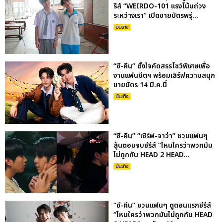
รีส์ “WEIRDO-101 แรงโน้มถ่วง
ระหว่างเรา” เปิดขายบัตรพรุ่...
บันเทิง
“ซี-คีน” ตั้งใจคัดสรรโชว์พิเศษเพื่อ
งานแฟนมีตฯ พร้อมเสิร์ฟความสนุก
ขายบัตร 14 มี.ค.นี้
บันเทิง
“ซี-คีน” “เซิร์ฟ-จาว่า” ชวนแฟนๆ
ลุ้นตอนจบซีรีส์ “ไหนใครว่าพวกมัน
ไม่ถูกกัน HEAD 2 HEAD...
บันเทิง
“ซี-คีน” ชวนแฟนๆ ดูตอนแรกซีรีส์
“ไหนใครว่าพวกมันไม่ถูกกัน HEAD