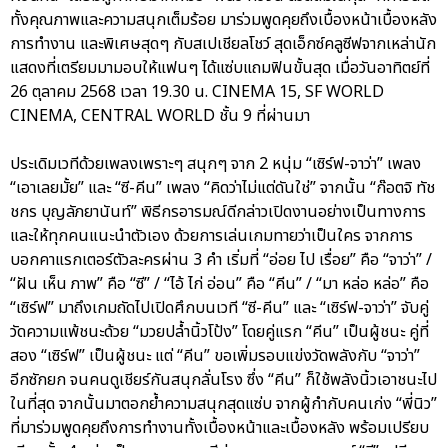
ทั้งคุณภาพและความสนุกเต็มร้อย มาร่วมพูดคุยถึงเบื้องหน้าเบื้องหลัง
การทำงาน และพิเศษสุดๆ กับสเปเชียลโชว์ สุดเอ็กซ์คลูซีฟจากเหล่านัก
แสดงที่เตรียมมามอบให้แฟนๆ ได้แซ่บแถมฟินขั้นสุด เมื่อวันอาทิตย์ที่
26 ตุลาคม 2568 เวลา 19.30 น. CINEMA 15, SF WORLD
CINEMA, CENTRAL WORLD ชั้น 9 ที่ผ่านมา
ประเดิมเวทีด้วยเพลงเพราะๆ สนุกๆ จาก 2 หนุ่ม “เซิร์ฟ-จาว่า” เพลง
“เอาเลยมั้ย” และ “ซี-คีน” เพลง “คิดว่าไม่แต่ดันใช่” จากนั้น “ก๊อตจิ ทัช
ชกร บุญลัภยานันท์” พิธีกรอารมณ์ดีกล่าวเปิดงานอย่างเป็นทางการ
และให้ทุกคนแนะนำตัวเอง ด้วยการเล่นเกมทายว่าเป็นใคร จากการ
บอกคาแรกเตอร์ตัวละครผ่าน 3 คำ เริ่มที่ “อ่อย ไป เรื่อย” คือ “จาว่า” /
“ฝัน เห็น ภาพ” คือ “ซี” / “ไอ้ ไก่ อ่อน” คือ “คีน” / “มา หล่อ หล่อ” คือ
“เซิร์ฟ” มาถึงเกมถัดไปเปิดศึกบนเวที “ซี-คีน” และ “เซิร์ฟ-จาว่า” จับคู่
วัดความแพ้ชนะด้วย “มวยปล้ำนิ้วโป้ง” โดยคู่แรก “คีน” เป็นผู้ชนะ คู่ที่
สอง “เซิร์ฟ” เป็นผู้ชนะ แต่ “คีน” ขอเพิ่มรอบแข่งวัดพลังกับ “จาว่า”
อีกซักยก จนคนดูเชียร์กันสนุกลั่นโรง ซึ่ง “คีน” ก็ใช้พลังนิ้วเอาชนะไป
ในที่สุด จากนั้นมาตอกย้ำความสนุกสุดแซ่บ จากผู้กำกับคนเก่ง “พี่นิว”
ที่มาร่วมพูดคุยถึงการทำงานทั้งเบื้องหน้าและเบื้องหลัง พร้อมเปรียบ