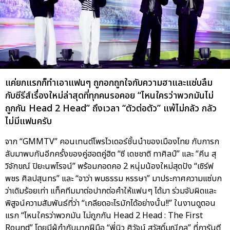
แค่ยกแรกก็ทำเอาแฟนๆ ถูกอกถูกใจกับความฮาและแซ่บลืม
กับซีรีส์เรื่องใหม่ล่าสุดที่ทุกคนรอคอย “ไหนใครว่าพวกมันไม่
ถูกกัน Head 2 Head” ถึงเวลา “ตัวต่อตัว” แพ้ไม่กลัว กลัว
ไม่มีแฟนครับ
จาก “GMMTV” คอนเทนต์โพรไวเดอร์ชั้นนำของเมืองไทย กับการก
ลับมาพบกันอีกครั้งของคู่ฮอตคู่ฮิต “ซี เดชชาติ ทาศิลป์” และ “คีน สุ
วิจักขณ์ ปิยะนพโรจน์” พร้อมกอดคอ 2 หนุ่มน้องใหม่สุดปัง “เซิร์ฟ
พชร ศิลปสุนทร” และ “จาว่า พบธรรม หรรษา” มาประกาศความแซ่บก
ว่าเดิมร้อยเท่า แท็คทีมมาต่อปากต่อคำให้แฟนๆ ได้มา ร่วมจับผิดและ
พิสูจน์ความสัมพันธ์ที่ว่า “เกลียดอะไรมักได้อย่างนั้น!!” ในงานดูตอน
แรก “ไหนใครว่าพวกมัน ไม่ถูกกัน Head 2 Head : The First
Round” โดยมีผู้กำกับมากฝีมือ “พี่นิว ศิวัจน์ สวัสดิ์มณีกุล” ที่การันตี