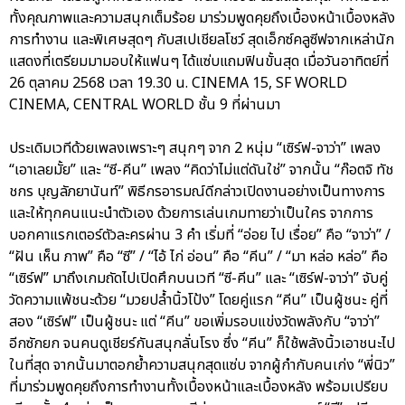
ทั้งคุณภาพและความสนุกเต็มร้อย มาร่วมพูดคุยถึงเบื้องหน้าเบื้องหลัง
การทำงาน และพิเศษสุดๆ กับสเปเชียลโชว์ สุดเอ็กซ์คลูซีฟจากเหล่านัก
แสดงที่เตรียมมามอบให้แฟนๆ ได้แซ่บแถมฟินขั้นสุด เมื่อวันอาทิตย์ที่
26 ตุลาคม 2568 เวลา 19.30 น. CINEMA 15, SF WORLD
CINEMA, CENTRAL WORLD ชั้น 9 ที่ผ่านมา
ประเดิมเวทีด้วยเพลงเพราะๆ สนุกๆ จาก 2 หนุ่ม “เซิร์ฟ-จาว่า” เพลง
“เอาเลยมั้ย” และ “ซี-คีน” เพลง “คิดว่าไม่แต่ดันใช่” จากนั้น “ก๊อตจิ ทัช
ชกร บุญลัภยานันท์” พิธีกรอารมณ์ดีกล่าวเปิดงานอย่างเป็นทางการ
และให้ทุกคนแนะนำตัวเอง ด้วยการเล่นเกมทายว่าเป็นใคร จากการ
บอกคาแรกเตอร์ตัวละครผ่าน 3 คำ เริ่มที่ “อ่อย ไป เรื่อย” คือ “จาว่า” /
“ฝัน เห็น ภาพ” คือ “ซี” / “ไอ้ ไก่ อ่อน” คือ “คีน” / “มา หล่อ หล่อ” คือ
“เซิร์ฟ” มาถึงเกมถัดไปเปิดศึกบนเวที “ซี-คีน” และ “เซิร์ฟ-จาว่า” จับคู่
วัดความแพ้ชนะด้วย “มวยปล้ำนิ้วโป้ง” โดยคู่แรก “คีน” เป็นผู้ชนะ คู่ที่
สอง “เซิร์ฟ” เป็นผู้ชนะ แต่ “คีน” ขอเพิ่มรอบแข่งวัดพลังกับ “จาว่า”
อีกซักยก จนคนดูเชียร์กันสนุกลั่นโรง ซึ่ง “คีน” ก็ใช้พลังนิ้วเอาชนะไป
ในที่สุด จากนั้นมาตอกย้ำความสนุกสุดแซ่บ จากผู้กำกับคนเก่ง “พี่นิว”
ที่มาร่วมพูดคุยถึงการทำงานทั้งเบื้องหน้าและเบื้องหลัง พร้อมเปรียบ