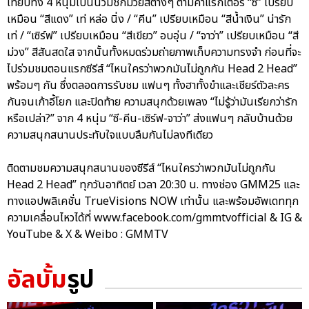
เทียบทั้ง 4 หนุ่มเป็นนวมชกมวยสีต่างๆ ตามคาแรกเตอร์ “ซี” เปรียบ
เหมือน “สีแดง” เท่ หล่อ นิ่ง / “คีน” เปรียบเหมือน “สีน้ำเงิน” น่ารัก
เท่ / “เซิร์ฟ” เปรียบเหมือน “สีเขียว” อบอุ่น / “จาว่า” เปรียบเหมือน “สี
ม่วง” สีสันสดใส จากนั้นทั้งหมดร่วมถ่ายภาพเก็บความทรงจำ ก่อนที่จะ
ไปร่วมชมตอนแรกซีรีส์ “ไหนใครว่าพวกมันไม่ถูกกัน Head 2 Head”
พร้อมๆ กัน ซึ่งตลอดการรับชม แฟนๆ ทั้งฮาทั้งขำและเชียร์ตัวละคร
กันจนเก้าอี้โยก และปิดท้าย ความสนุกด้วยเพลง “ไม่รู้ว่ามันเรียกว่ารัก
หรือเปล่า?” จาก 4 หนุ่ม “ซี-คีน-เซิร์ฟ-จาว่า” ส่งแฟนๆ กลับบ้านด้วย
ความสนุกสนานประทับใจแบบลืมกันไม่ลงทีเดียว
ติดตามชมความสนุกสนานของซีรีส์ “ไหนใครว่าพวกมันไม่ถูกกัน
Head 2 Head” ทุกวันอาทิตย์ เวลา 20:30 น. ทางช่อง GMM25 และ
ทางแอปพลิเคชั่น TrueVisions NOW เท่านั้น และพร้อมอัพเดททุก
ความเคลื่อนไหวได้ที่ www.facebook.com/gmmtvofficial & IG &
YouTube & X & Weibo : GMMTV
อัลบั้ม
รูป