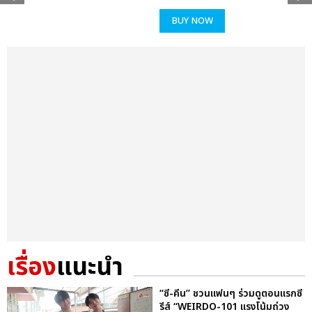
BUY NOW
เรื่อง
แนะนำ
“ซี-คีน” ชวนแฟนๆ ร่วมดูตอนแรกซี
รีส์ “WEIRDO-101 แรงโน้มถ่วง