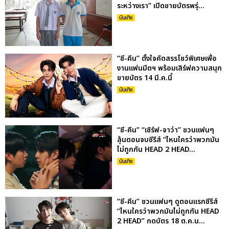
ระหว่างเรา” เปิดขายบัตรพรุ่...
บันเทิง
“ซี-คีน” ตั้งใจคัดสรรโชว์พิเศษเพื่อ
งานแฟนมีตฯ พร้อมเสิร์ฟความสนุก
ขายบัตร 14 มี.ค.นี้
บันเทิง
“ซี-คีน” “เซิร์ฟ-จาว่า” ชวนแฟนๆ
ลุ้นตอนจบซีรีส์ “ไหนใครว่าพวกมัน
ไม่ถูกกัน HEAD 2 HEAD...
บันเทิง
“ซี-คีน” ชวนแฟนๆ ดูตอนแรกซีรีส์
“ไหนใครว่าพวกมันไม่ถูกกัน HEAD
2 HEAD” กดบัตร 18 ต.ค.น...