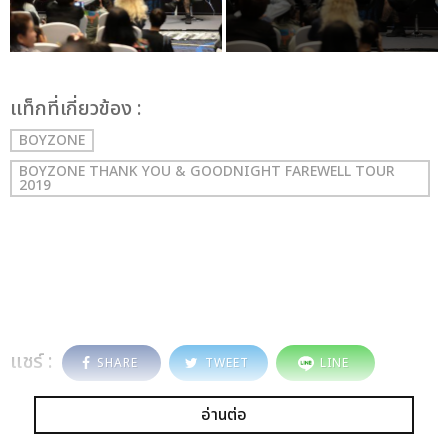
เเท็กที่เกี่ยวข้อง :
BOYZONE
BOYZONE THANK YOU & GOODNIGHT FAREWELL TOUR
2019
แชร์ :
SHARE
TWEET
LINE
อ่านต่อ