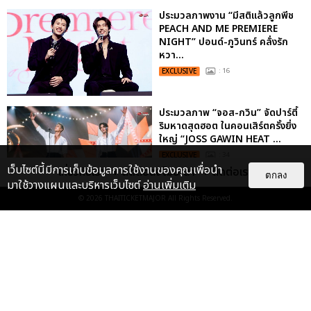
ประมวลภาพงาน “มีสติแล้วลูกพีช
PEACH AND ME PREMIERE
NIGHT” ปอนด์-ภูวินทร์ คลั่งรัก
หวา...
EXCLUSIVE
: 16
ประมวลภาพ “จอส-กวิน” จัดปาร์ตี้
ริมหาดสุดฮอต ในคอนเสิร์ตครั้งยิ่ง
ใหญ่ “JOSS GAWIN HEAT ...
EXCLUSIVE
: 34
เว็บไซต์นี้มีการเก็บข้อมูลการใช้งานของคุณเพื่อนำ
เกี่ยวกับเรา
ติดต่อลงโฆษณา
ติดต่อเรา
ตกลง
มาใช้วางแผนและบริหารเว็บไซต์
อ่านเพิ่มเติม
© 2026
THAITICKETMAJOR
All Rights Reserved.
“ช่วงเวลาที่ไม่ได้เจอกันพิสูจน์แล้วว่า
รักแท้จะไม่มีวันจางหาย” ประมวล
ภาพ JAEHYUN กับแฟน...
EXCLUSIVE
: 10