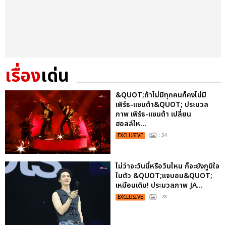
เรื่อง
เด่น
&QUOT;ถ้าไม่มีทุกคนก็คงไม่มี
เพิร์ธ-แซนต้า&QUOT; ประมวล
ภาพ เพิร์ธ-แซนต้า เปลี่ยน
ฮอลล์ให...
EXCLUSIVE
: 34
ไม่ว่าจะวันนี้หรือวันไหน ก็จะยังภูมิใจ
ในตัว &QUOT;แจบอม&QUOT;
เหมือนเดิม! ประมวลภาพ JA...
EXCLUSIVE
: 28