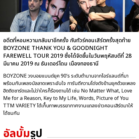
อดีตที่หอมหวานกลับมาอีกครั้ง กับทัวร์คอนเสิร์ตครั้งสุดท้าย
BOYZONE THANK YOU & GOODNIGHT
FAREWELL TOUR 2019 ซึ่งได้จัดขึ้นในวันพฤหัสบดีที่ 28
มีนาคม 2019 ณ ธันเดอร์โดม เมืองทองธานี
BOYZONE วงบอยแบนด์ยุค 90’s ระดับตำนานจากไอร์แลนด์ที่มา
พร้อมกับเพลงบัลลาดเพราะจับใจ การันตีความโด่งดังข้ามยุคด้วยเพลง
ฮิตติดชาร์ตและไม่ว่าใครก็ร้องตามได้ เช่น No Matter What, Love
Me for a Reason, Key to My Life, Words, Picture of You
TTM VARIETY ได้เก็๋บภาพบรรยากาศงานแถลงข่าวคอนเสิร์ตมาให้
ได้ชมกัน
อัลบั้ม
รูป