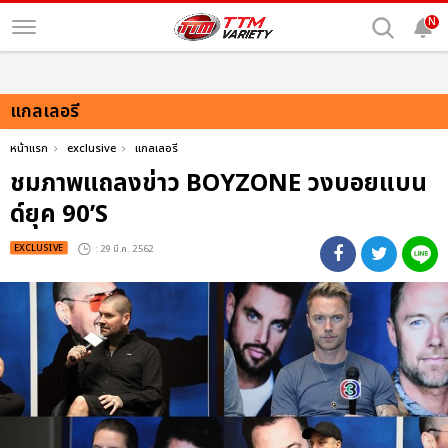
N
แกลเลอรี
หน้าแรก
exclusive
แกลเลอรี
ชมภาพแถลงข่าว BOYZONE วงบอยแบน
ด์ยุค 90’S
EXCLUSIVE
: 29 มี.ค. 2562