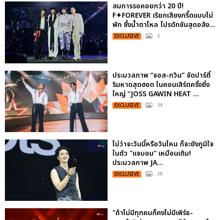
สมการรอคอยกว่า 20 ปี!
F✦FOREVER เรียกเสียงกรี๊ดแบบไม่
พัก ซึ้งน้ำตาไหล โปรดักชันสุดอลัง...
EXCLUSIVE
: 6
ประมวลภาพ “จอส-กวิน” จัดปาร์ตี้
ริมหาดสุดฮอต ในคอนเสิร์ตครั้งยิ่ง
ใหญ่ “JOSS GAWIN HEAT ...
EXCLUSIVE
: 34
ไม่ว่าจะวันนี้หรือวันไหน ก็จะยังภูมิใจ
ในตัว "แจบอม" เหมือนเดิม!
ประมวลภาพ JA...
EXCLUSIVE
: 28
"ถ้าไม่มีทุกคนก็คงไม่มีเพิร์ธ-