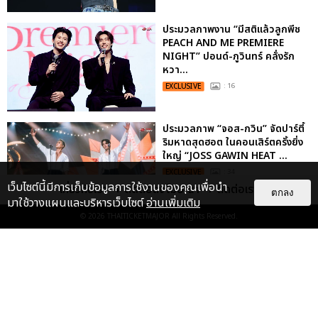
ประมวลภาพงาน “มีสติแล้วลูกพีช
PEACH AND ME PREMIERE
NIGHT” ปอนด์-ภูวินทร์ คลั่งรัก
หวา...
EXCLUSIVE
: 16
ประมวลภาพ “จอส-กวิน” จัดปาร์ตี้
ริมหาดสุดฮอต ในคอนเสิร์ตครั้งยิ่ง
ใหญ่ “JOSS GAWIN HEAT ...
EXCLUSIVE
: 34
เว็บไซต์นี้มีการเก็บข้อมูลการใช้งานของคุณเพื่อนำ
เกี่ยวกับเรา
ติดต่อลงโฆษณา
ติดต่อเรา
ตกลง
มาใช้วางแผนและบริหารเว็บไซต์
อ่านเพิ่มเติม
© 2026
THAITICKETMAJOR
All Rights Reserved.
“ช่วงเวลาที่ไม่ได้เจอกันพิสูจน์แล้วว่า
รักแท้จะไม่มีวันจางหาย” ประมวล
ภาพ JAEHYUN กับแฟน...
EXCLUSIVE
: 10