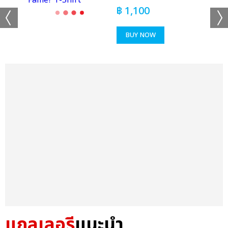
฿
1,100
BUY NOW
แกลเลอรี
แนะนำ