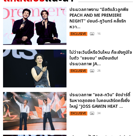
ประมวลภาพงาน “มีสติแล้วลูกพีช
PEACH AND ME PREMIERE
NIGHT” ปอนด์-ภูวินทร์ คลั่งรัก
หวา...
EXCLUSIVE
: 16
ไม่ว่าจะวันนี้หรือวันไหน ก็จะยังภูมิใจ
ในตัว "แจบอม" เหมือนเดิม!
ประมวลภาพ JA...
EXCLUSIVE
: 28
ประมวลภาพ “จอส-กวิน” จัดปาร์ตี้
ริมหาดสุดฮอต ในคอนเสิร์ตครั้งยิ่ง
ใหญ่ “JOSS GAWIN HEAT ...
EXCLUSIVE
: 34