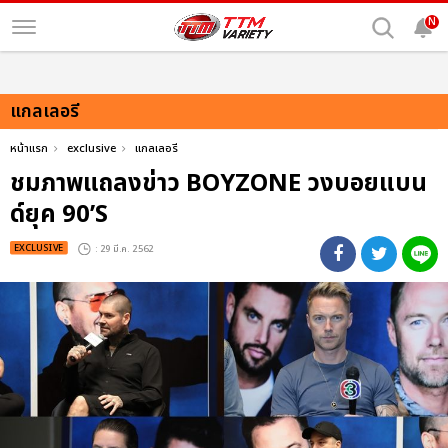
N
แกลเลอรี
หน้าแรก
exclusive
แกลเลอรี
ชมภาพแถลงข่าว BOYZONE วงบอยแบน
ด์ยุค 90’S
EXCLUSIVE
: 29 มี.ค. 2562