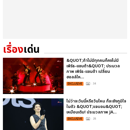
เรื่อง
เด่น
&QUOT;ถ้าไม่มีทุกคนก็คงไม่มี
เพิร์ธ-แซนต้า&QUOT; ประมวล
ภาพ เพิร์ธ-แซนต้า เปลี่ยน
ฮอลล์ให...
EXCLUSIVE
: 34
ไม่ว่าจะวันนี้หรือวันไหน ก็จะยังภูมิใจ
ในตัว &QUOT;แจบอม&QUOT;
เหมือนเดิม! ประมวลภาพ JA...
EXCLUSIVE
: 28