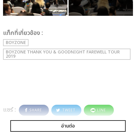
เเท็กที่เกี่ยวข้อง :
BOYZONE
BOYZONE THANK YOU & GOODNIGHT FAREWELL TOUR
2019
แชร์ :
SHARE
TWEET
LINE
อ่านต่อ