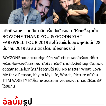
อดีตที่หอมหวานกลับมาอีกครั้ง กับทัวร์คอนเสิร์ตครั้งสุดท้าย
BOYZONE THANK YOU & GOODNIGHT
FAREWELL TOUR 2019 ซึ่งได้จัดขึ้นในวันพฤหัสบดีที่ 28
มีนาคม 2019 ณ ธันเดอร์โดม เมืองทองธานี
BOYZONE วงบอยแบนด์ยุค 90’s ระดับตำนานจากไอร์แลนด์ที่มา
พร้อมกับเพลงบัลลาดเพราะจับใจ การันตีความโด่งดังข้ามยุคด้วยเพลง
ฮิตติดชาร์ตและไม่ว่าใครก็ร้องตามได้ เช่น No Matter What, Love
Me for a Reason, Key to My Life, Words, Picture of You
TTM VARIETY ได้เก็๋บภาพบรรยากาศงานแถลงข่าวคอนเสิร์ตมาให้
ได้ชมกัน
อัลบั้ม
รูป