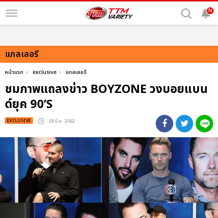
N
แกลเลอรี
หน้าแรก
exclusive
แกลเลอรี
ชมภาพแถลงข่าว BOYZONE วงบอยแบน
ด์ยุค 90’S
EXCLUSIVE
: 29 มี.ค. 2562