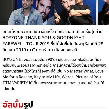
อดีตที่หอมหวานกลับมาอีกครั้ง กับทัวร์คอนเสิร์ตครั้งสุดท้าย
BOYZONE THANK YOU & GOODNIGHT
FAREWELL TOUR 2019 ซึ่งได้จัดขึ้นในวันพฤหัสบดีที่ 28
มีนาคม 2019 ณ ธันเดอร์โดม เมืองทองธานี
BOYZONE วงบอยแบนด์ยุค 90’s ระดับตำนานจากไอร์แลนด์ที่มา
พร้อมกับเพลงบัลลาดเพราะจับใจ การันตีความโด่งดังข้ามยุคด้วยเพลง
ฮิตติดชาร์ตและไม่ว่าใครก็ร้องตามได้ เช่น No Matter What, Love
Me for a Reason, Key to My Life, Words, Picture of You
TTM VARIETY ได้เก็๋บภาพบรรยากาศงานแถลงข่าวคอนเสิร์ตมาให้
ได้ชมกัน
อัลบั้ม
รูป