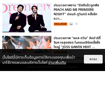
ประมวลภาพงาน “มีสติแล้วลูกพีช
PEACH AND ME PREMIERE
NIGHT” ปอนด์-ภูวินทร์ คลั่งรัก
หวา...
EXCLUSIVE
: 16
ประมวลภาพ “จอส-กวิน” จัดปาร์ตี้
ริมหาดสุดฮอต ในคอนเสิร์ตครั้งยิ่ง
ใหญ่ “JOSS GAWIN HEAT ...
EXCLUSIVE
: 34
เว็บไซต์นี้มีการเก็บข้อมูลการใช้งานของคุณเพื่อนำ
เกี่ยวกับเรา
ติดต่อลงโฆษณา
ติดต่อเรา
ตกลง
มาใช้วางแผนและบริหารเว็บไซต์
อ่านเพิ่มเติม
© 2026
THAITICKETMAJOR
All Rights Reserved.
“ช่วงเวลาที่ไม่ได้เจอกันพิสูจน์แล้วว่า
รักแท้จะไม่มีวันจางหาย” ประมวล
ภาพ JAEHYUN กับแฟน...
EXCLUSIVE
: 10