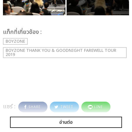
เเท็กที่เกี่ยวข้อง :
BOYZONE
BOYZONE THANK YOU & GOODNIGHT FAREWELL TOUR
2019
แชร์ :
SHARE
TWEET
LINE
อ่านต่อ