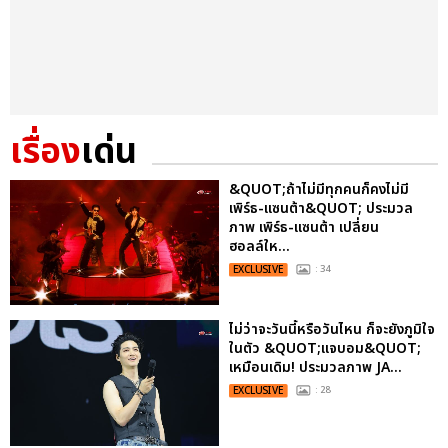
เรื่อง
เด่น
&QUOT;ถ้าไม่มีทุกคนก็คงไม่มี
เพิร์ธ-แซนต้า&QUOT; ประมวล
ภาพ เพิร์ธ-แซนต้า เปลี่ยน
ฮอลล์ให...
EXCLUSIVE
: 34
ไม่ว่าจะวันนี้หรือวันไหน ก็จะยังภูมิใจ
ในตัว &QUOT;แจบอม&QUOT;
เหมือนเดิม! ประมวลภาพ JA...
EXCLUSIVE
: 28