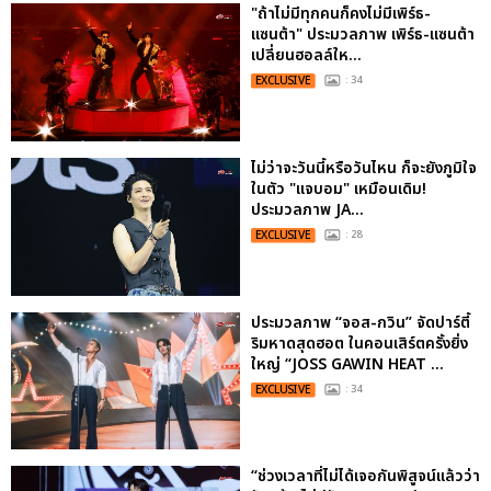
"ถ้าไม่มีทุกคนก็คงไม่มีเพิร์ธ-
แซนต้า" ประมวลภาพ เพิร์ธ-แซนต้า
เปลี่ยนฮอลล์ให...
EXCLUSIVE
: 34
ไม่ว่าจะวันนี้หรือวันไหน ก็จะยังภูมิใจ
ในตัว "แจบอม" เหมือนเดิม!
ประมวลภาพ JA...
EXCLUSIVE
: 28
ประมวลภาพ “จอส-กวิน” จัดปาร์ตี้
ริมหาดสุดฮอต ในคอนเสิร์ตครั้งยิ่ง
ใหญ่ “JOSS GAWIN HEAT ...
EXCLUSIVE
: 34
“ช่วงเวลาที่ไม่ได้เจอกันพิสูจน์แล้วว่า