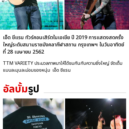
เอ็ด ชีแรน ทัวร์คอนเสิร์ตในเอเชีย ปี 2019 การแสดงสดครั้ง
ใหญ่ระดับสนามราชมังคลากีฬาสถาน กรุงเทพฯ ในวันอาทิตย์
ที่ 28 เมษายน 2562
TTM VARIETY ประมวลภาพมาให้ได้ชมกันกับความยิ่งใหญ่ จัดเต็ม
แบบละมุนละม่อมของหนุ่ม เอ็ด ชีแรน
อัลบั้ม
รูป