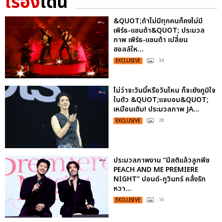
เรื่อง
เด่น
&QUOT;ถ้าไม่มีทุกคนก็คงไม่มี
เพิร์ธ-แซนต้า&QUOT; ประมวล
ภาพ เพิร์ธ-แซนต้า เปลี่ยน
ฮอลล์ให...
EXCLUSIVE
: 34
ไม่ว่าจะวันนี้หรือวันไหน ก็จะยังภูมิใจ
ในตัว &QUOT;แจบอม&QUOT;
เหมือนเดิม! ประมวลภาพ JA...
EXCLUSIVE
: 28
ประมวลภาพงาน “มีสติแล้วลูกพีช
PEACH AND ME PREMIERE
NIGHT” ปอนด์-ภูวินทร์ คลั่งรัก
หวา...
EXCLUSIVE
: 16