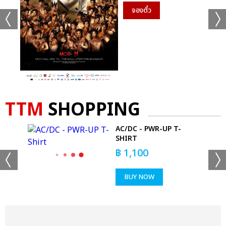
จองตั๋ว
TTM
SHOPPING
AC/DC - PWR-UP T-
 T-
SHIRT
฿
1,100
BUY NOW