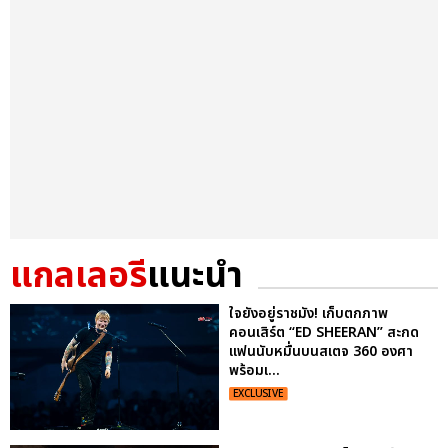
แกลเลอรี
แนะนำ
ใจยังอยู่ราชมัง! เก็บตกภาพ
คอนเสิร์ต “ED SHEERAN” สะกด
แฟนนับหมื่นบนสเตจ 360 องศา
พร้อมเ...
EXCLUSIVE