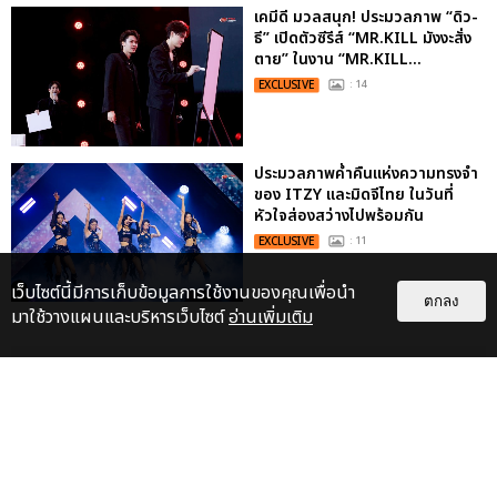
เคมีดี มวลสนุก! ประมวลภาพ “ดิว-
ธี” เปิดตัวซีรีส์ “MR.KILL มังงะสั่ง
ตาย” ในงาน “MR.KILL...
EXCLUSIVE
: 14
ประมวลภาพค่ำคืนแห่งความทรงจำ
ของ ITZY และมิดจีไทย ในวันที่
หัวใจส่องสว่างไปพร้อมกัน
EXCLUSIVE
: 11
เว็บไซต์นี้มีการเก็บข้อมูลการใช้งานของคุณเพื่อนำ
ตกลง
มาใช้วางแผนและบริหารเว็บไซต์
อ่านเพิ่มเติม