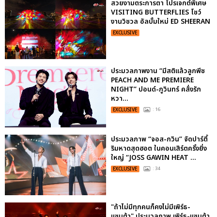
สวยงามตระการตา โปรเจกต์พิเศษ
VISITING BUTTERFLIES โชว์
งานวิชวล อัลบั้มใหม่ ED SHEERAN
EXCLUSIVE
ประมวลภาพงาน “มีสติแล้วลูกพีช
PEACH AND ME PREMIERE
NIGHT” ปอนด์-ภูวินทร์ คลั่งรัก
หวา...
EXCLUSIVE
: 16
ประมวลภาพ “จอส-กวิน” จัดปาร์ตี้
ริมหาดสุดฮอต ในคอนเสิร์ตครั้งยิ่ง
ใหญ่ “JOSS GAWIN HEAT ...
EXCLUSIVE
: 34
"ถ้าไม่มีทุกคนก็คงไม่มีเพิร์ธ-
แซนต้า" ประมวลภาพ เพิร์ธ-แซนต้า