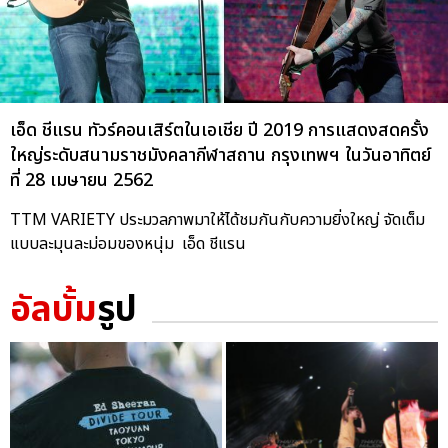
เอ็ด ชีแรน ทัวร์คอนเสิร์ตในเอเชีย ปี 2019 การแสดงสดครั้ง
ใหญ่ระดับสนามราชมังคลากีฬาสถาน กรุงเทพฯ ในวันอาทิตย์
ที่ 28 เมษายน 2562
TTM VARIETY ประมวลภาพมาให้ได้ชมกันกับความยิ่งใหญ่ จัดเต็ม
แบบละมุนละม่อมของหนุ่ม เอ็ด ชีแรน
อัลบั้ม
รูป