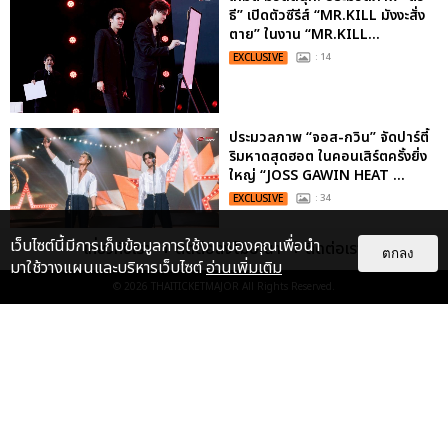
ธี” เปิดตัวซีรีส์ “MR.KILL มังงะสั่ง
ตาย” ในงาน “MR.KILL...
EXCLUSIVE
: 14
ประมวลภาพ “จอส-กวิน” จัดปาร์ตี้
ริมหาดสุดฮอต ในคอนเสิร์ตครั้งยิ่ง
ใหญ่ “JOSS GAWIN HEAT ...
EXCLUSIVE
: 34
เว็บไซต์นี้มีการเก็บข้อมูลการใช้งานของคุณเพื่อนำ
เกี่ยวกับเรา
ติดต่อลงโฆษณา
ติดต่อเรา
ตกลง
มาใช้วางแผนและบริหารเว็บไซต์
อ่านเพิ่มเติม
© 2026
THAITICKETMAJOR
All Rights Reserved.