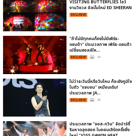
VISITING BUTTERFLIES โชว์
งานวิชวล อัลบั้มใหม่ ED SHEERAN
EXCLUSIVE
"ถ้าไม่มีทุกคนก็คงไม่มีเพิร์ธ-
แซนต้า" ประมวลภาพ เพิร์ธ-แซนต้า
เปลี่ยนฮอลล์ให...
EXCLUSIVE
: 34
ไม่ว่าจะวันนี้หรือวันไหน ก็จะยังภูมิใจ
ในตัว "แจบอม" เหมือนเดิม!
ประมวลภาพ JA...
EXCLUSIVE
: 28
ประมวลภาพ “จอส-กวิน” จัดปาร์ตี้
ริมหาดสุดฮอต ในคอนเสิร์ตครั้งยิ่ง
ใหญ่ “JOSS GAWIN HEAT ...