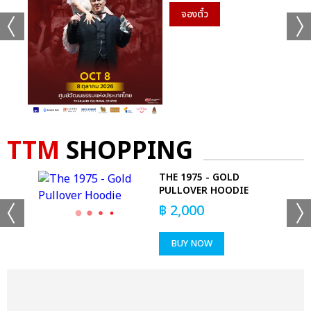
จองตั๋ว
TTM
SHOPPING
E
THE 1975 - GOLD
HIRT
PULLOVER HOODIE
฿
2,000
BUY NOW