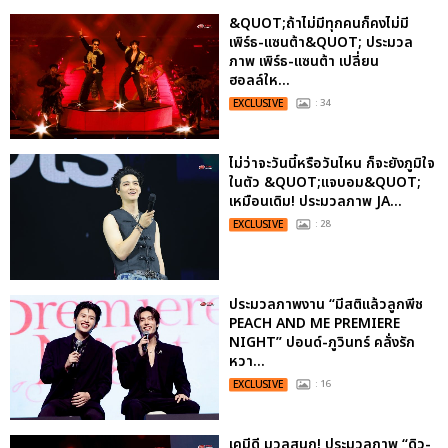
&QUOT;ถ้าไม่มีทุกคนก็คงไม่มี
เพิร์ธ-แซนต้า&QUOT; ประมวล
ภาพ เพิร์ธ-แซนต้า เปลี่ยน
ฮอลล์ให...
EXCLUSIVE
: 34
ไม่ว่าจะวันนี้หรือวันไหน ก็จะยังภูมิใจ
ในตัว &QUOT;แจบอม&QUOT;
เหมือนเดิม! ประมวลภาพ JA...
EXCLUSIVE
: 28
ประมวลภาพงาน “มีสติแล้วลูกพีช
PEACH AND ME PREMIERE
NIGHT” ปอนด์-ภูวินทร์ คลั่งรัก
หวา...
EXCLUSIVE
: 16
เคมีดี มวลสนุก! ประมวลภาพ “ดิว-