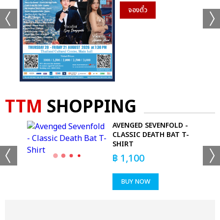
จองตั๋ว
TTM
SHOPPING
E
AVENGED SEVENFOLD -
CLASSIC DEATH BAT T-
SHIRT
฿
1,100
BUY NOW