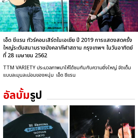
เอ็ด ชีแรน ทัวร์คอนเสิร์ตในเอเชีย ปี 2019 การแสดงสดครั้ง
ใหญ่ระดับสนามราชมังคลากีฬาสถาน กรุงเทพฯ ในวันอาทิตย์
ที่ 28 เมษายน 2562
TTM VARIETY ประมวลภาพมาให้ได้ชมกันกับความยิ่งใหญ่ จัดเต็ม
แบบละมุนละม่อมของหนุ่ม เอ็ด ชีแรน
อัลบั้ม
รูป