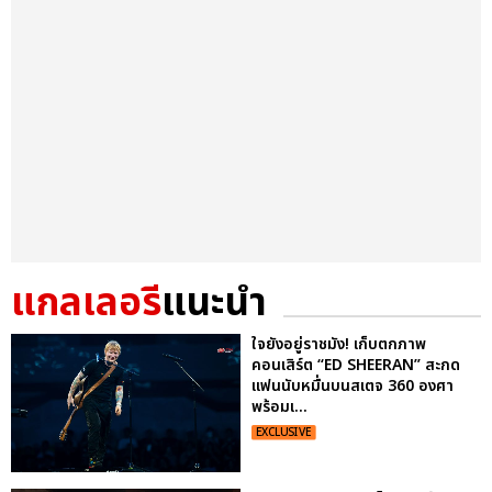
แกลเลอรี
แนะนำ
ใจยังอยู่ราชมัง! เก็บตกภาพ
คอนเสิร์ต “ED SHEERAN” สะกด
แฟนนับหมื่นบนสเตจ 360 องศา
พร้อมเ...
EXCLUSIVE