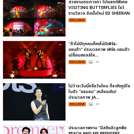
สวยงามตระการตา โปรเจกต์พิเศษ
VISITING BUTTERFLIES โชว์
งานวิชวล อัลบั้มใหม่ ED SHEERAN
EXCLUSIVE
"ถ้าไม่มีทุกคนก็คงไม่มีเพิร์ธ-
แซนต้า" ประมวลภาพ เพิร์ธ-แซนต้า
เปลี่ยนฮอลล์ให...
EXCLUSIVE
: 34
ไม่ว่าจะวันนี้หรือวันไหน ก็จะยังภูมิใจ
ในตัว "แจบอม" เหมือนเดิม!
ประมวลภาพ JA...
EXCLUSIVE
: 28
ประมวลภาพงาน “มีสติแล้วลูกพีช
PEACH AND ME PREMIERE