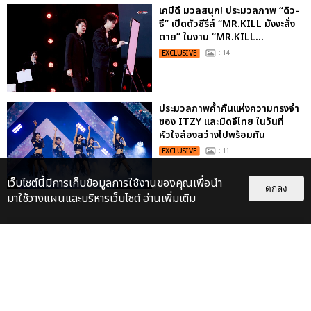
เคมีดี มวลสนุก! ประมวลภาพ “ดิว-
ธี” เปิดตัวซีรีส์ “MR.KILL มังงะสั่ง
ตาย” ในงาน “MR.KILL...
EXCLUSIVE
: 14
ประมวลภาพค่ำคืนแห่งความทรงจำ
ของ ITZY และมิดจีไทย ในวันที่
หัวใจส่องสว่างไปพร้อมกัน
EXCLUSIVE
: 11
เว็บไซต์นี้มีการเก็บข้อมูลการใช้งานของคุณเพื่อนำ
ตกลง
มาใช้วางแผนและบริหารเว็บไซต์
อ่านเพิ่มเติม