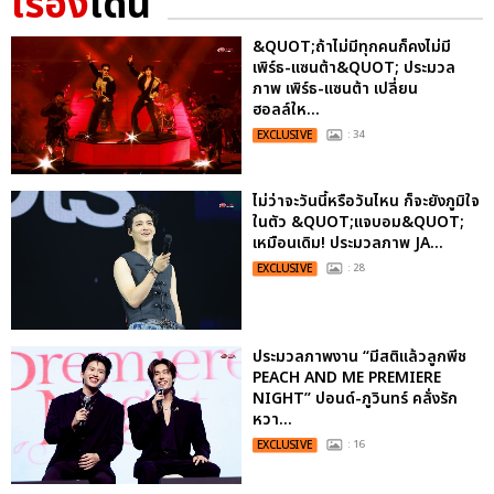
เรื่อง
เด่น
&QUOT;ถ้าไม่มีทุกคนก็คงไม่มี
เพิร์ธ-แซนต้า&QUOT; ประมวล
ภาพ เพิร์ธ-แซนต้า เปลี่ยน
ฮอลล์ให...
EXCLUSIVE
: 34
ไม่ว่าจะวันนี้หรือวันไหน ก็จะยังภูมิใจ
ในตัว &QUOT;แจบอม&QUOT;
เหมือนเดิม! ประมวลภาพ JA...
EXCLUSIVE
: 28
ประมวลภาพงาน “มีสติแล้วลูกพีช
PEACH AND ME PREMIERE
NIGHT” ปอนด์-ภูวินทร์ คลั่งรัก
หวา...
EXCLUSIVE
: 16