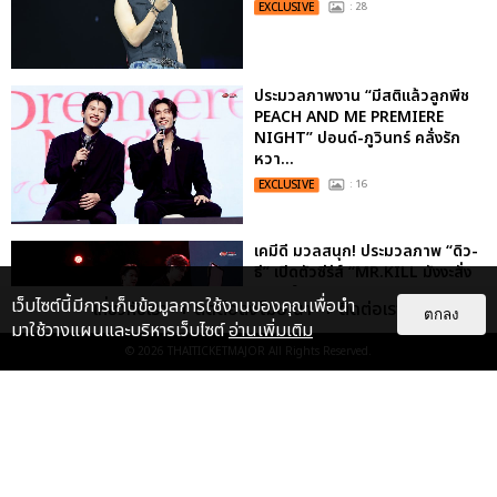
EXCLUSIVE
: 28
ประมวลภาพงาน “มีสติแล้วลูกพีช
PEACH AND ME PREMIERE
NIGHT” ปอนด์-ภูวินทร์ คลั่งรัก
หวา...
EXCLUSIVE
: 16
เคมีดี มวลสนุก! ประมวลภาพ “ดิว-
ธี” เปิดตัวซีรีส์ “MR.KILL มังงะสั่ง
ตาย” ในงาน “MR.KILL...
เว็บไซต์นี้มีการเก็บข้อมูลการใช้งานของคุณเพื่อนำ
เกี่ยวกับเรา
ติดต่อลงโฆษณา
ติดต่อเรา
ตกลง
EXCLUSIVE
: 14
มาใช้วางแผนและบริหารเว็บไซต์
อ่านเพิ่มเติม
© 2026
THAITICKETMAJOR
All Rights Reserved.
ประมวลภาพค่ำคืนแห่งความทรงจำ
ของ ITZY และมิดจีไทย ในวันที่
หัวใจส่องสว่างไปพร้อมกัน
EXCLUSIVE
: 11