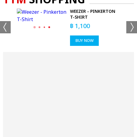
TTM
SHOPPING
-
WEEZER - PINKERTON
T-SHIRT
฿
1,100
BUY NOW