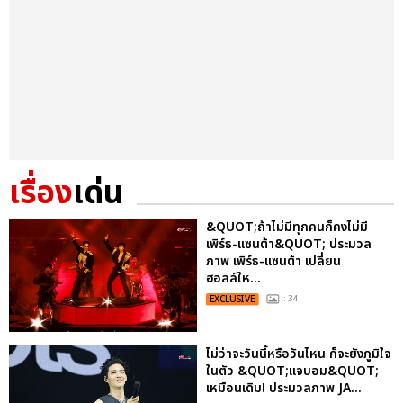
เรื่อง
เด่น
&QUOT;ถ้าไม่มีทุกคนก็คงไม่มี
เพิร์ธ-แซนต้า&QUOT; ประมวล
ภาพ เพิร์ธ-แซนต้า เปลี่ยน
ฮอลล์ให...
EXCLUSIVE
: 34
ไม่ว่าจะวันนี้หรือวันไหน ก็จะยังภูมิใจ
ในตัว &QUOT;แจบอม&QUOT;
เหมือนเดิม! ประมวลภาพ JA...