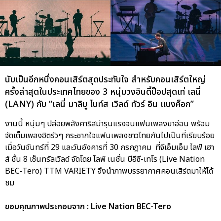
นับเป็นอีกหนึ่งคอนเสิร์ตสุดประทับใจ สำหรับคอนเสิร์ตใหญ่
ครั้งล่าสุดในประเทศไทยของ 3 หนุ่มวงอินดี้ป็อปสุดเท่ เลนี่
(LANY) กับ “เลนี่ มาลิบู ไนท์ส เวิลด์ ทัวร์ อิน แบงค็อก”
งานนี้ หนุ่มๆ ปล่อยพลังคาริสม่ารุนแรงจนแฟนเพลงขาอ่อน พร้อม
จัดเต็มเพลงฮิตรัวๆ กระชากใจแฟนเพลงชาวไทยกันไปเป็นที่เรียบร้อย
เมื่อวันจันทร์ที่ 29 และวันอังคารที่ 30 กรกฎาคม ที่จีเอ็มเอ็ม ไลฟ์ เฮา
ส์ ชั้น 8 เซ็นทรัลเวิลด์ จัดโดย ไลฟ์ เนชั่น บีอีซี-เทโร (Live Nation
BEC-Tero) TTM VARIETY จึงนำภาพบรรยากาศคอนเสิร์ตมาให้ได้
ชม
ขอบคุณภาพประกอบจาก : Live Nation BEC-Tero