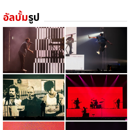
อัลบั้ม
รูป