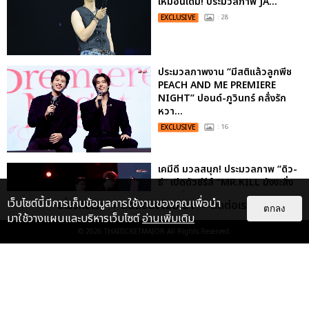
เหมือนเดิม! ประมวลภาพ JA...
EXCLUSIVE
: 28
ประมวลภาพงาน “มีสติแล้วลูกพีช
PEACH AND ME PREMIERE
NIGHT” ปอนด์-ภูวินทร์ คลั่งรัก
หวา...
EXCLUSIVE
: 16
เคมีดี มวลสนุก! ประมวลภาพ “ดิว-
ธี” เปิดตัวซีรีส์ “MR.KILL มังงะสั่ง
ตาย” ในงาน “MR.KILL...
เว็บไซต์นี้มีการเก็บข้อมูลการใช้งานของคุณเพื่อนำ
เกี่ยวกับเรา
ติดต่อลงโฆษณา
ติดต่อเรา
ตกลง
EXCLUSIVE
: 14
มาใช้วางแผนและบริหารเว็บไซต์
อ่านเพิ่มเติม
© 2026
THAITICKETMAJOR
All Rights Reserved.
ประมวลภาพค่ำคืนแห่งความทรงจำ
ของ ITZY และมิดจีไทย ในวันที่
หัวใจส่องสว่างไปพร้อมกัน
EXCLUSIVE
: 11