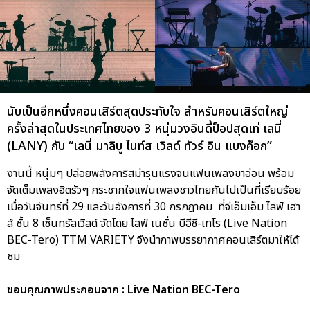
นับเป็นอีกหนึ่งคอนเสิร์ตสุดประทับใจ สำหรับคอนเสิร์ตใหญ่
ครั้งล่าสุดในประเทศไทยของ 3 หนุ่มวงอินดี้ป็อปสุดเท่ เลนี่
(LANY) กับ “เลนี่ มาลิบู ไนท์ส เวิลด์ ทัวร์ อิน แบงค็อก”
งานนี้ หนุ่มๆ ปล่อยพลังคาริสม่ารุนแรงจนแฟนเพลงขาอ่อน พร้อม
จัดเต็มเพลงฮิตรัวๆ กระชากใจแฟนเพลงชาวไทยกันไปเป็นที่เรียบร้อย
เมื่อวันจันทร์ที่ 29 และวันอังคารที่ 30 กรกฎาคม ที่จีเอ็มเอ็ม ไลฟ์ เฮา
ส์ ชั้น 8 เซ็นทรัลเวิลด์ จัดโดย ไลฟ์ เนชั่น บีอีซี-เทโร (Live Nation
BEC-Tero) TTM VARIETY จึงนำภาพบรรยากาศคอนเสิร์ตมาให้ได้
ชม
ขอบคุณภาพประกอบจาก : Live Nation BEC-Tero