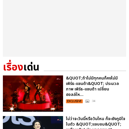
เรื่อง
เด่น
&QUOT;ถ้าไม่มีทุกคนก็คงไม่มี
เพิร์ธ-แซนต้า&QUOT; ประมวล
ภาพ เพิร์ธ-แซนต้า เปลี่ยน
ฮอลล์ให...
EXCLUSIVE
: 34
ไม่ว่าจะวันนี้หรือวันไหน ก็จะยังภูมิใจ
ในตัว &QUOT;แจบอม&QUOT;