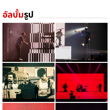
อัลบั้ม
รูป