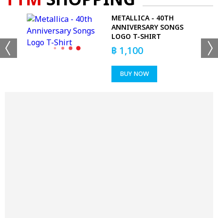
TTM
SHOPPING
METALLICA - 40TH
T-
ANNIVERSARY SONGS
LOGO T-SHIRT
฿
1,100
BUY NOW