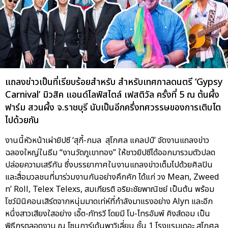
แถลงข่าวเป็นที่เรียบร้อยสำหรับ สำหรับเทศกาลดนตรี ‘Gypsy
Carnival’ มิวสิค แอนด์ไลฟ์สไตล์ เฟสติวัล ครั้งที่ 5 ณ ต้นผึ้ง
ฟาร์ม สวนผึ้ง จ.ราชบุรี นับเป็นอีกครึ่งทศวรรษของการเติบโต
ไปด้วยกัน
งานนี้หัวหน้าเผ่ายิปซี ‘สุกี้-กมล สุโกศล แคลปป์’ จัดงานแถลงข่าว
ฉลองใหญ่ในธีม “งานวัดภูเขาทอง” ให้ชาวยิปซีได้ออกมารวมตัวปลด
ปล่อยความเสรีกัน ซึ่งบรรยากาศในงานแถลงข่าวเต็มไปด้วยศิลปิน
และสื่อมวลชนที่มาร่วมงานกันอย่างคึกคัก ได้แก่ วง Mean, Zweed
n’ Roll, Telex Telexs, สมเกียรติ อริยะชัยพาณิชย์ เป็นต้น พร้อม
โชว์มินิคอนเสิร์ตจากหนุ่มมาดเท่ห์ที่กำลังมาแรงอย่าง Alyn และอีก
หนึ่งสาวเสียงใสอย่าง เอิ๊ต-ภัทรวี โดยมี โบ-ไทรอัมพ์ คิงส์ดอม เป็น
พิธีกรตลอดงาน ณ โซนการ์เด้นพาวิเลี่ยน ชั้น 1 โรงแรมเดอะ สุโกศล