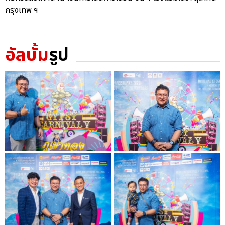
กรุงเทพ ฯ
อัลบั้ม
รูป