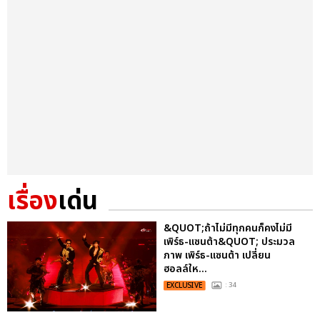
เรื่อง
เด่น
&QUOT;ถ้าไม่มีทุกคนก็คงไม่มี
เพิร์ธ-แซนต้า&QUOT; ประมวล
ภาพ เพิร์ธ-แซนต้า เปลี่ยน
ฮอลล์ให...
EXCLUSIVE
: 34