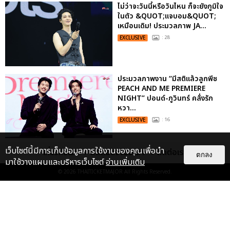
ไม่ว่าจะวันนี้หรือวันไหน ก็จะยังภูมิใจ
ในตัว &QUOT;แจบอม&QUOT;
เหมือนเดิม! ประมวลภาพ JA...
EXCLUSIVE
: 28
ประมวลภาพงาน “มีสติแล้วลูกพีช
PEACH AND ME PREMIERE
NIGHT” ปอนด์-ภูวินทร์ คลั่งรัก
หวา...
EXCLUSIVE
: 16
เว็บไซต์นี้มีการเก็บข้อมูลการใช้งานของคุณเพื่อนำ
เคมีดี มวลสนุก! ประมวลภาพ “ดิว-
เกี่ยวกับเรา
ติดต่อลงโฆษณา
ติดต่อเรา
ตกลง
ธี” เปิดตัวซีรีส์ “MR.KILL มังงะสั่ง
มาใช้วางแผนและบริหารเว็บไซต์
อ่านเพิ่มเติม
ตาย” ในงาน “MR.KILL...
© 2026
THAITICKETMAJOR
All Rights Reserved.
EXCLUSIVE
: 14
ประมวลภาพค่ำคืนแห่งความทรงจำ