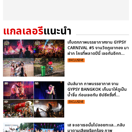
แกลเลอรี
แนะนำ
เก็บตกภาพบรรยากาศงาน GYPSY
CARNIVAL #5 งานวัดภูเขาทอง มา
ฝาก ใครที่พลาดปีนี้ เจอกันอีกท...
EXCLUSIVE
มันส์มาก ภาพบรรยากาศ งาน
GYPSY BANGKOK เก็บมาให้ดูเป็น
น้ำจิ้ม ก่อนเจอกัน ยิปซีครั้งที่...
EXCLUSIVE
เฮ จะเอาเธอนั้นไปลอยทะเล...กลับ
มาตามเสียงเรียกร้อง ภาพ