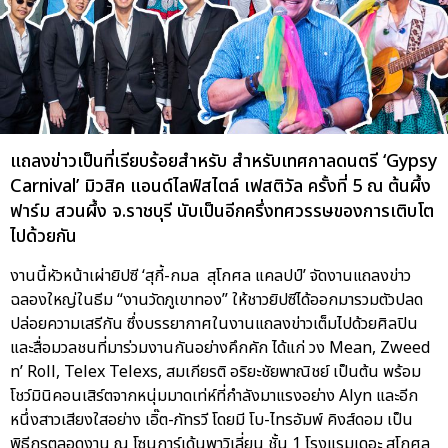
แถลงข่าวเป็นที่เรียบร้อยสำหรับ สำหรับเทศกาลดนตรี ‘Gypsy
Carnival’ มิวสิค แอนด์ไลฟ์สไตล์ เฟสติวัล ครั้งที่ 5 ณ ต้นผึ้ง
ฟาร์ม สวนผึ้ง จ.ราชบุรี นับเป็นอีกครึ่งทศวรรษของการเติบโต
ไปด้วยกัน
งานนี้หัวหน้าเผ่ายิปซี ‘สุกี้-กมล สุโกศล แคลปป์’ จัดงานแถลงข่าว
ฉลองใหญ่ในธีม “งานวัดภูเขาทอง” ให้ชาวยิปซีได้ออกมารวมตัวปลด
ปล่อยความเสรีกัน ซึ่งบรรยากาศในงานแถลงข่าวเต็มไปด้วยศิลปิน
และสื่อมวลชนที่มาร่วมงานกันอย่างคึกคัก ได้แก่ วง Mean, Zweed
n’ Roll, Telex Telexs, สมเกียรติ อริยะชัยพาณิชย์ เป็นต้น พร้อม
โชว์มินิคอนเสิร์ตจากหนุ่มมาดเท่ห์ที่กำลังมาแรงอย่าง Alyn และอีก
หนึ่งสาวเสียงใสอย่าง เอิ๊ต-ภัทรวี โดยมี โบ-ไทรอัมพ์ คิงส์ดอม เป็น
พิธีกรตลอดงาน ณ โซนการ์เด้นพาวิเลี่ยน ชั้น 1 โรงแรมเดอะ สุโกศล