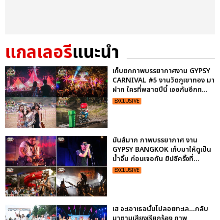
แกลเลอรี
แนะนำ
เก็บตกภาพบรรยากาศงาน GYPSY
CARNIVAL #5 งานวัดภูเขาทอง มา
ฝาก ใครที่พลาดปีนี้ เจอกันอีกท...
EXCLUSIVE
มันส์มาก ภาพบรรยากาศ งาน
GYPSY BANGKOK เก็บมาให้ดูเป็น
น้ำจิ้ม ก่อนเจอกัน ยิปซีครั้งที่...
EXCLUSIVE
เฮ จะเอาเธอนั้นไปลอยทะเล...กลับ
มาตามเสียงเรียกร้อง ภาพ