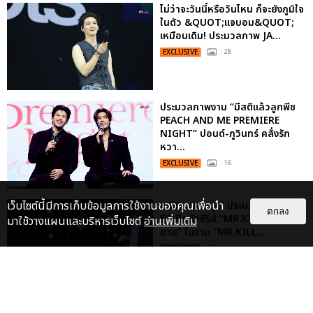
ไม่ว่าจะวันนี้หรือวันไหน ก็จะยังภูมิใจ
ในตัว &QUOT;แจบอม&QUOT;
เหมือนเดิม! ประมวลภาพ JA...
EXCLUSIVE
: 28
ประมวลภาพงาน “มีสติแล้วลูกพีช
PEACH AND ME PREMIERE
NIGHT” ปอนด์-ภูวินทร์ คลั่งรัก
หวา...
EXCLUSIVE
: 16
เว็บไซต์นี้มีการเก็บข้อมูลการใช้งานของคุณเพื่อนำ
เคมีดี มวลสนุก! ประมวลภาพ “ดิว-
ตกลง
ธี” เปิดตัวซีรีส์ “MR.KILL มังงะสั่ง
มาใช้วางแผนและบริหารเว็บไซต์
อ่านเพิ่มเติม
ตาย” ในงาน “MR.KILL...
EXCLUSIVE
: 14
“ช่วงเวลาที่ไม่ได้เจอกันพิสูจน์แล้วว่า