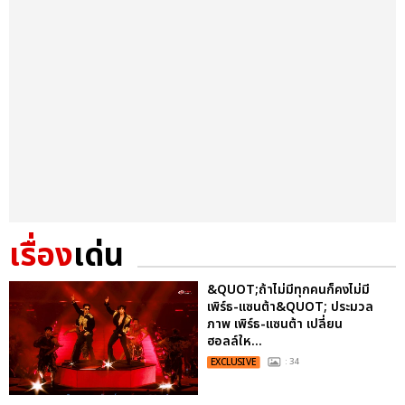
เรื่อง
เด่น
&QUOT;ถ้าไม่มีทุกคนก็คงไม่มี
เพิร์ธ-แซนต้า&QUOT; ประมวล
ภาพ เพิร์ธ-แซนต้า เปลี่ยน
ฮอลล์ให...
EXCLUSIVE
: 34