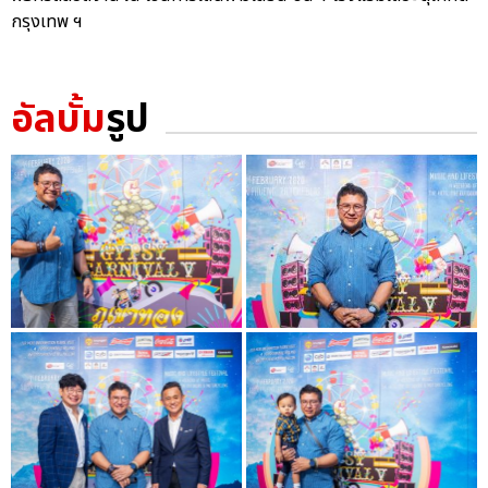
กรุงเทพ ฯ
อัลบั้ม
รูป