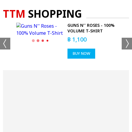
TTM
SHOPPING
 -
GUNS N'' ROSES - 100%
VOLUME T-SHIRT
฿
1,100
BUY NOW