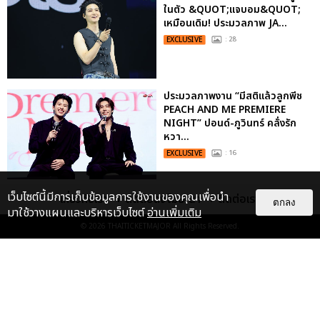
ในตัว &QUOT;แจบอม&QUOT;
เหมือนเดิม! ประมวลภาพ JA...
EXCLUSIVE
: 28
ประมวลภาพงาน “มีสติแล้วลูกพีช
PEACH AND ME PREMIERE
NIGHT” ปอนด์-ภูวินทร์ คลั่งรัก
หวา...
EXCLUSIVE
: 16
เว็บไซต์นี้มีการเก็บข้อมูลการใช้งานของคุณเพื่อนำ
เคมีดี มวลสนุก! ประมวลภาพ “ดิว-
เกี่ยวกับเรา
ติดต่อลงโฆษณา
ติดต่อเรา
ตกลง
ธี” เปิดตัวซีรีส์ “MR.KILL มังงะสั่ง
มาใช้วางแผนและบริหารเว็บไซต์
อ่านเพิ่มเติม
ตาย” ในงาน “MR.KILL...
© 2026
THAITICKETMAJOR
All Rights Reserved.
EXCLUSIVE
: 14
“ช่วงเวลาที่ไม่ได้เจอกันพิสูจน์แล้วว่า
รักแท้จะไม่มีวันจางหาย” ประมวล