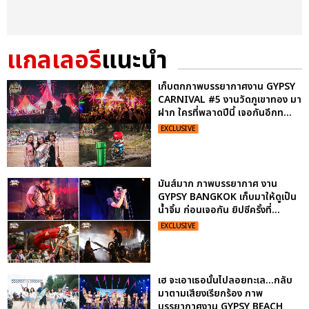
แกลเลอรี
แนะนำ
เก็บตกภาพบรรยากาศงาน GYPSY
CARNIVAL #5 งานวัดภูเขาทอง มา
ฝาก ใครที่พลาดปีนี้ เจอกันอีกท...
EXCLUSIVE
มันส์มาก ภาพบรรยากาศ งาน
GYPSY BANGKOK เก็บมาให้ดูเป็น
น้ำจิ้ม ก่อนเจอกัน ยิปซีครั้งที่...
EXCLUSIVE
เฮ จะเอาเธอนั้นไปลอยทะเล...กลับ
มาตามเสียงเรียกร้อง ภาพ
บรรยากาศงาน GYPSY BEACH