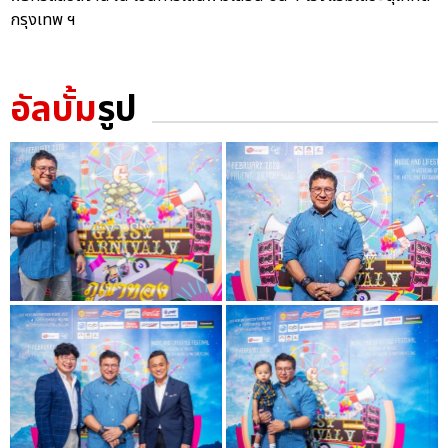
กรุงเทพ ฯ
อัลบั้ม
รูป