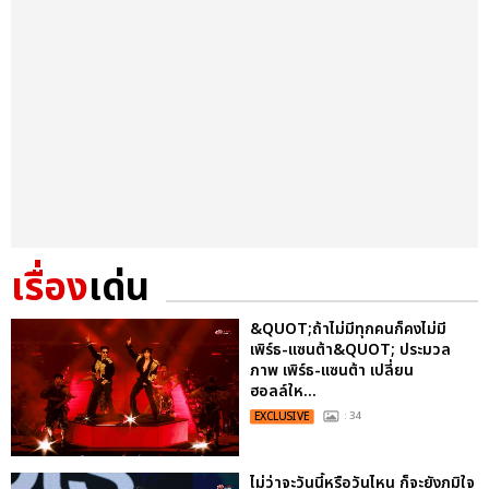
เรื่อง
เด่น
&QUOT;ถ้าไม่มีทุกคนก็คงไม่มี
เพิร์ธ-แซนต้า&QUOT; ประมวล
ภาพ เพิร์ธ-แซนต้า เปลี่ยน
ฮอลล์ให...
EXCLUSIVE
: 34
ไม่ว่าจะวันนี้หรือวันไหน ก็จะยังภูมิใจ