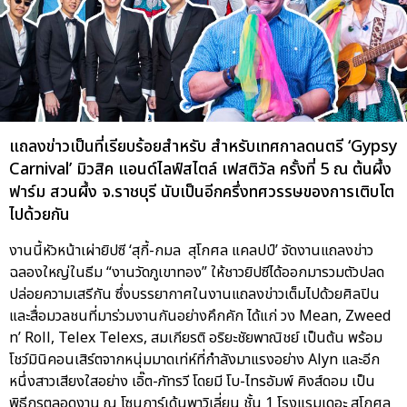
แถลงข่าวเป็นที่เรียบร้อยสำหรับ สำหรับเทศกาลดนตรี ‘Gypsy
Carnival’ มิวสิค แอนด์ไลฟ์สไตล์ เฟสติวัล ครั้งที่ 5 ณ ต้นผึ้ง
ฟาร์ม สวนผึ้ง จ.ราชบุรี นับเป็นอีกครึ่งทศวรรษของการเติบโต
ไปด้วยกัน
งานนี้หัวหน้าเผ่ายิปซี ‘สุกี้-กมล สุโกศล แคลปป์’ จัดงานแถลงข่าว
ฉลองใหญ่ในธีม “งานวัดภูเขาทอง” ให้ชาวยิปซีได้ออกมารวมตัวปลด
ปล่อยความเสรีกัน ซึ่งบรรยากาศในงานแถลงข่าวเต็มไปด้วยศิลปิน
และสื่อมวลชนที่มาร่วมงานกันอย่างคึกคัก ได้แก่ วง Mean, Zweed
n’ Roll, Telex Telexs, สมเกียรติ อริยะชัยพาณิชย์ เป็นต้น พร้อม
โชว์มินิคอนเสิร์ตจากหนุ่มมาดเท่ห์ที่กำลังมาแรงอย่าง Alyn และอีก
หนึ่งสาวเสียงใสอย่าง เอิ๊ต-ภัทรวี โดยมี โบ-ไทรอัมพ์ คิงส์ดอม เป็น
พิธีกรตลอดงาน ณ โซนการ์เด้นพาวิเลี่ยน ชั้น 1 โรงแรมเดอะ สุโกศล