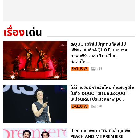
เรื่อง
เด่น
&QUOT;ถ้าไม่มีทุกคนก็คงไม่มี
เพิร์ธ-แซนต้า&QUOT; ประมวล
ภาพ เพิร์ธ-แซนต้า เปลี่ยน
ฮอลล์ให...
EXCLUSIVE
: 34
ไม่ว่าจะวันนี้หรือวันไหน ก็จะยังภูมิใจ
ในตัว &QUOT;แจบอม&QUOT;
เหมือนเดิม! ประมวลภาพ JA...
EXCLUSIVE
: 28
ประมวลภาพงาน “มีสติแล้วลูกพีช
PEACH AND ME PREMIERE