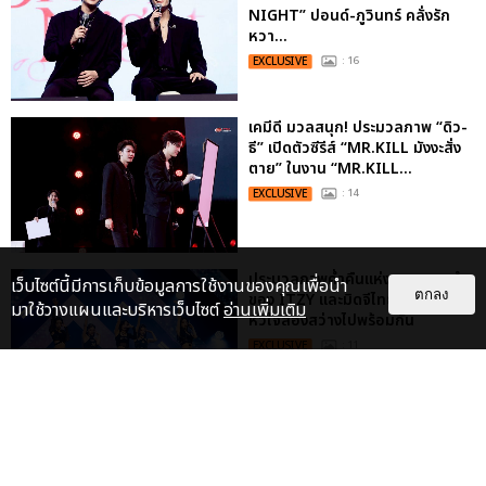
NIGHT” ปอนด์-ภูวินทร์ คลั่งรัก
หวา...
EXCLUSIVE
: 16
เคมีดี มวลสนุก! ประมวลภาพ “ดิว-
ธี” เปิดตัวซีรีส์ “MR.KILL มังงะสั่ง
ตาย” ในงาน “MR.KILL...
EXCLUSIVE
: 14
ประมวลภาพค่ำคืนแห่งความทรงจำ
เว็บไซต์นี้มีการเก็บข้อมูลการใช้งานของคุณเพื่อนำ
ตกลง
ของ ITZY และมิดจีไทย ในวันที่
มาใช้วางแผนและบริหารเว็บไซต์
อ่านเพิ่มเติม
หัวใจส่องสว่างไปพร้อมกัน
EXCLUSIVE
: 11