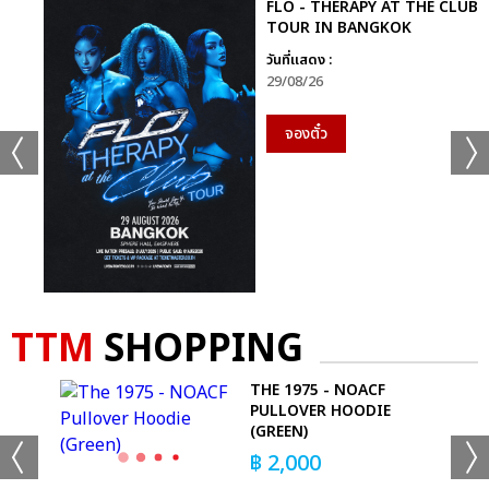
FLO - THERAPY AT THE CLUB
TOUR IN BANGKOK
วันที่แสดง :
29/08/26
จองตั๋ว
TTM
SHOPPING
AL
THE 1975 - NOACF
RT
PULLOVER HOODIE
(GREEN)
฿
2,000