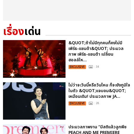
เรื่อง
เด่น
&QUOT;ถ้าไม่มีทุกคนก็คงไม่มี
เพิร์ธ-แซนต้า&QUOT; ประมวล
ภาพ เพิร์ธ-แซนต้า เปลี่ยน
ฮอลล์ให...
EXCLUSIVE
: 34
ไม่ว่าจะวันนี้หรือวันไหน ก็จะยังภูมิใจ
ในตัว &QUOT;แจบอม&QUOT;
เหมือนเดิม! ประมวลภาพ JA...
EXCLUSIVE
: 28
ประมวลภาพงาน “มีสติแล้วลูกพีช
PEACH AND ME PREMIERE