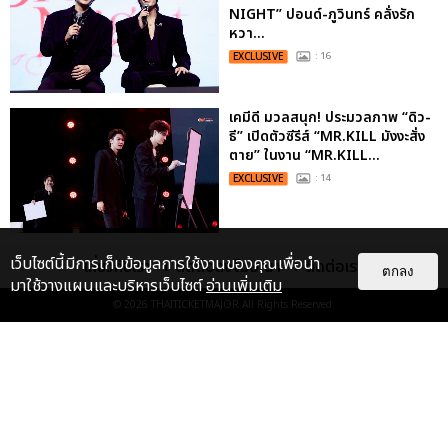
NIGHT” ปอนด์-ภูวินทร์ คลั่งรัก
หวา...
EXCLUSIVE
: 16
เคมีดี มวลสนุก! ประมวลภาพ “ดิว-
ธี” เปิดตัวซีรีส์ “MR.KILL มังงะสั่ง
ตาย” ในงาน “MR.KILL...
EXCLUSIVE
: 14
ประมวลภาพค่ำคืนแห่งความทรงจำ
เว็บไซต์นี้มีการเก็บข้อมูลการใช้งานของคุณเพื่อนำ
เกี่ยวกับเรา
ติดต่อลงโฆษณา
ติดต่อเรา
ตกลง
ของ ITZY และมิดจีไทย ในวันที่
มาใช้วางแผนและบริหารเว็บไซต์
อ่านเพิ่มเติม
หัวใจส่องสว่างไปพร้อมกัน
© 2026
THAITICKETMAJOR
All Rights Reserved.
EXCLUSIVE
: 11